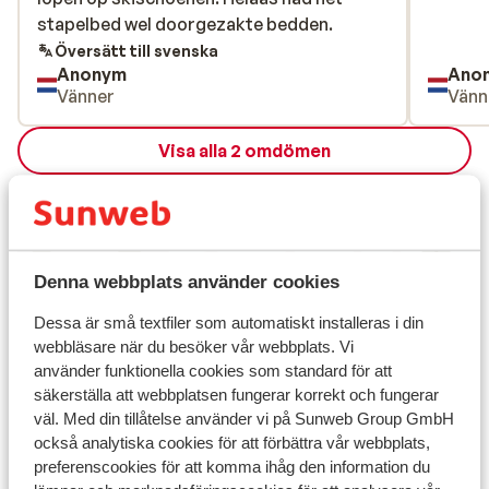
stapelbed wel doorgezakte bedden.
stapelbed wel doorgezakte bedden.
Översätt till svenska
Anonym
Ano
Vänner
Vänn
Visa alla 2 omdömen
Läge
Denna webbplats använder cookies
Visa på karta
Dessa är små textfiler som automatiskt installeras i din
webbläsare när du besöker vår webbplats. Vi
använder funktionella cookies som standard för att
säkerställa att webbplatsen fungerar korrekt och fungerar
väl. Med din tillåtelse använder vi på Sunweb Group GmbH
också analytiska cookies för att förbättra vår webbplats,
I området
preferenscookies för att komma ihåg den information du
Avstånd till centrum: ca 1 km