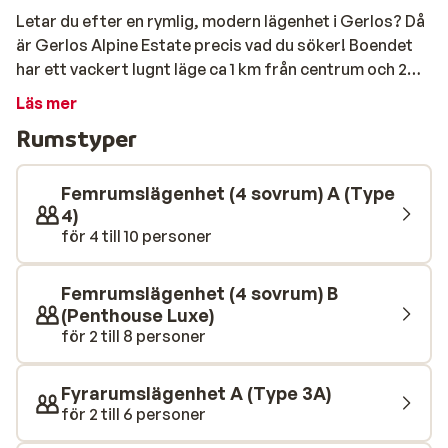
Letar du efter en rymlig, modern lägenhet i Gerlos? Då
är Gerlos Alpine Estate precis vad du söker! Boendet
har ett vackert lugnt läge ca 1 km från centrum och 2
km från skidliften. Skidbussen som snabbt tar dig till
Läs mer
liften eller centrum, stannar bara 100 meter bort.
Rumstyper
Lägenheterna är fint inredda och har ett fullt utrustat
kök samt öppen planlösning. Dessutom har alla
lägenheter balkong med utsikt över de vackra
Femrumslägenhet (4 sovrum) A (Type
omgivningarna. Vissa lägenheter har även egen bastu!
4)
för 4 till 10 personer
Femrumslägenhet (4 sovrum) B
(Penthouse Luxe)
för 2 till 8 personer
Fyrarumslägenhet A (Type 3A)
för 2 till 6 personer