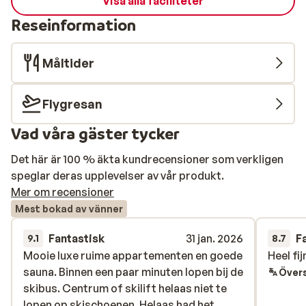
Visa alla faciliteter
Reseinformation
Måltider
Flygresan
Vad våra gäster tycker
Det här är 100 % äkta kundrecensioner som verkligen
speglar deras upplevelser av vår produkt.
Mer om recensioner
Mest bokad av vänner
Fantastisk
31 jan. 2026
F
9.1
8.7
Mooie luxe ruime appartementen en goede
Mooie luxe ruime appartementen en goede
Heel fi
Heel fi
sauna. Binnen een paar minuten lopen bij de
sauna. Binnen een paar minuten lopen bij de
Övers
skibus. Centrum of skilift helaas niet te
skibus. Centrum of skilift helaas niet te
lopen op skischoenen. Helaas had het
lopen op skischoenen. Helaas had het