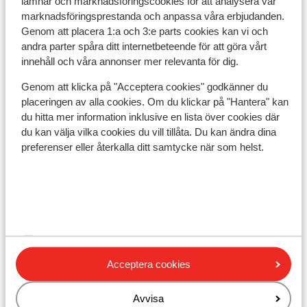
lämnar och marknadsföringscookies för att analysera vår
Avstånd till pist ca 1,1 km
marknadsföringsprestanda och anpassa våra erbjudanden.
Avstånd till skidbuss ca 100 m ( skidbuss är gratis
Genom att placera 1:a och 3:e parts cookies kan vi och
vid uppvisat liftkort / gäskort)
andra parter spåra ditt internetbeteende för att göra vårt
Avstånd till skidlift ca 1,1 km
innehåll och våra annonser mer relevanta för dig.
Närmaste butiker ca 1 km
Genom att klicka på "Acceptera cookies" godkänner du
Närmaste kiosk ca 1 km
placeringen av alla cookies. Om du klickar på "Hantera" kan
Närmaste restaurang ca 300 m
du hitta mer information inklusive en lista över cookies där
Lugnt läge
du kan välja vilka cookies du vill tillåta. Du kan ändra dina
Liftkort/Utrustning/Skidskola
preferenser eller återkalla ditt samtycke när som helst.
Liftkort
Skidskola
Acceptera cookies
Utrustning
Avvisa