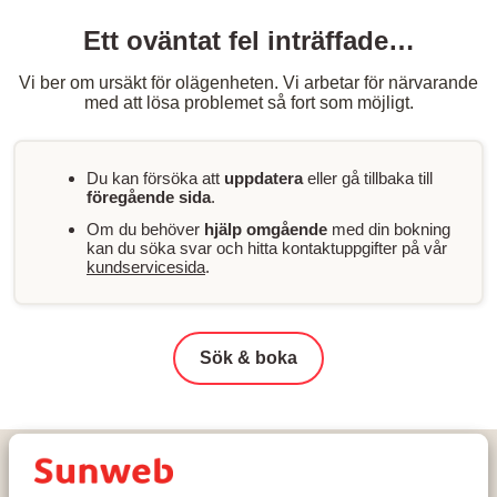
Ett oväntat fel inträffade…
Vi ber om ursäkt för olägenheten. Vi arbetar för närvarande
med att lösa problemet så fort som möjligt.
Du kan försöka att
uppdatera
eller gå tillbaka till
föregående sida
.
Om du behöver
hjälp omgående
med din bokning
kan du söka svar och hitta kontaktuppgifter på vår
kundservicesida
.
Sök & boka
Hem
Skidresor
Frankrike
Tignes - Val d'Isère
Tignes
Résidence Santa Terra