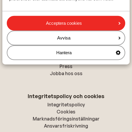
Val Thorens
La Plagne
Acceptera cookies
Om Sunweb
Avvisa
Om Sunweb
Hållbar semester
Hantera
Tillgänglighetsdirektiv
Press
Jobba hos oss
Integritetspolicy och cookies
Integritetspolicy
Cookies
Marknadsföringsinställningar
Ansvarsfriskrivning