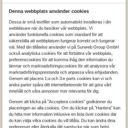
Denna webbplats använder cookies
Dessa är små textfiler som automatiskt installeras i din
webbläsare när du besöker vår webbplats. Vi
Populära länder
använder funktionella cookies som standard för att
Österrike
säkerställa att webbplatsen fungerar korrekt och fungerar
Frankrike
väl. Med din tillåtelse använder vi på Sunweb Group GmbH
Andorra
också analytiska cookies för att förbättra vår webbplats,
preferenscookies för att komma ihåg den information du
lämnar och marknadsföringscookies för att analysera vår
marknadsföringsprestanda och anpassa våra erbjudanden.
Populära destinationer
Genom att placera 1:a och 3:e parts cookies kan vi och
Ski Amadé
andra parter spåra ditt internetbeteende för att göra vårt
Zell am See - Kaprun
innehåll och våra annonser mer relevanta för dig.
Les Trois Vallées
Genom att klicka på "Acceptera cookies" godkänner du
placeringen av alla cookies. Om du klickar på "Hantera" kan
du hitta mer information inklusive en lista över cookies där
Populära skidområden
du kan välja vilka cookies du vill tillåta. Du kan ändra dina
preferenser eller återkalla ditt samtycke när som helst.
Zell am See - Kaprun