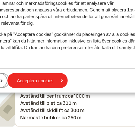
u lämnar och marknadsföringscookies för att analysera vår
w,
w,
het plafond!
het plafond!
gsprestanda och anpassa våra erbjudanden. Genom att placera 1:a 
n is
n is
Översätt till svenska
 och andra parter spåra ditt internetbeteende för att göra vårt innehål
De
De
relevanta för dig.
e
e
ben
cka på "Acceptera cookies" godkänner du placeringen av alla cookie
tig
ntera" kan du hitta mer information inklusive en lista över cookies där
Anonym
Vänner
du vill tillåta. Du kan ändra dina preferenser eller återkalla ditt samt
Acceptera cookies
I området
Avstånd till centrum: ca 1000 m
Avstånd till pist ca 300 m
Avstånd till skidlift ca 300 m
Närmaste butiker ca 250 m