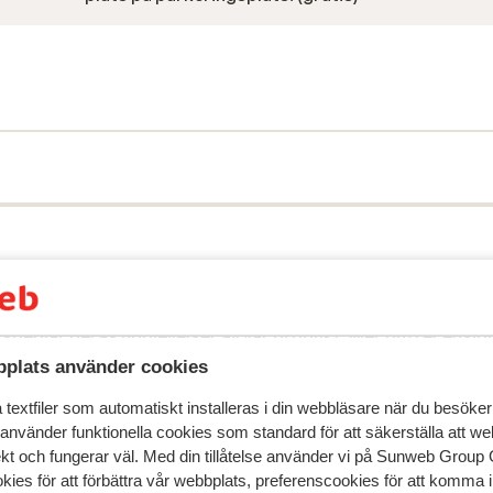
speglar deras upplevelser av vår produkt.
Mer om recensio
plats använder cookies
Mest bokad av 
textfiler som automatiskt installeras i din webbläsare när du besöker
 använder funktionella cookies som standard för att säkerställa att w
 2026
Fantastisk
14 mars 
8.0
ekt och fungerar väl. Med din tillåtelse använder vi på Sunweb Gro
in de doucheruimte was te veel schimmelvorming a
in de doucheruimte was te veel schimmelvorming a
kies för att förbättra vår webbplats, preferenscookies för att komma 