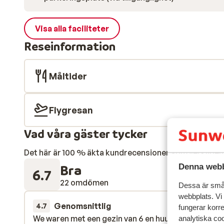
Visa alla faciliteter
Reseinformation
Måltider
Flygresan
Vad våra gäster tycker
Det här är 100 % äkta kundrecensioner som verkligen 
Bra
Denna webb
6.7
22 omdömen
Dessa är små 
webbplats. Vi
Genomsnittlig
4 apr.
4.7
fungerar korr
We waren met een gezin van 6 en huurden 2
We waren met een gezin van 6 en huurden 2
analytiska coo