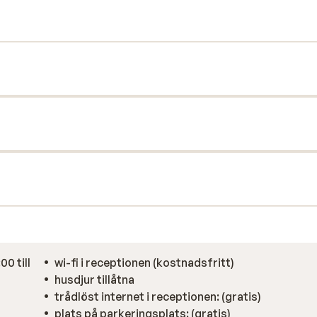
mhuspoolen.
00 till
wi-fi i receptionen (kostnadsfritt)
husdjur tillåtna
)
trådlöst internet i receptionen: (gratis)
plats på parkeringsplats: (gratis)