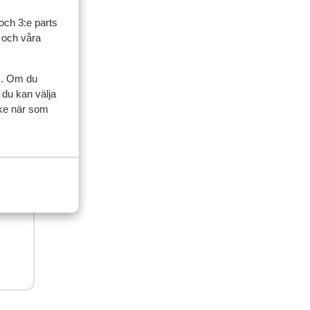
och 3:e parts
l och våra
s. Om du
 du kan välja
ycke när som