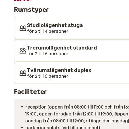
en dag i backen kan du göra det i den uppvärmda ino
Rumstyper
Studiolägenhet stuga
för 2 till 4 personer
Trerumslägenhet standard
för 2 till 6 personer
Tvårumslägenhet duplex
för 2 till 6 personer
Faciliteter
reception (öppen från 08:00 till 11:00 och från 16:
19:00, öppen torsdag från 12:00 till 19:00, öppen
söndag från 08:00 till 12:00, stängd den onsdag
parkeringsplats (vid tillgänglighet)