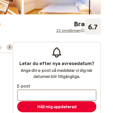
Bra
6.7
22 omdömen
ning/Skidskola
Letar du efter nya avresedatum?
Ange din e-post så meddelar vi dig när
datumen blir tillgängliga.
E-post
Håll mig uppdaterad