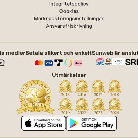
Integritetspolicy
Cookies
Marknadsföringsinställningar
Ansvarsfriskrivning
ala medier
Betala säkert och enkelt
Sunweb är anslute
Utmärkelser