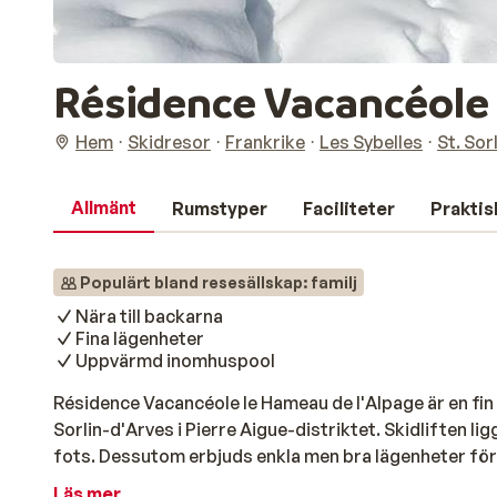
Résidence Vacancéole 
Hem
Skidresor
Frankrike
Les Sybelles
St. Sor
Allmänt
Rumstyper
Faciliteter
Praktis
Populärt bland resesällskap: familj
Nära till backarna
Fina lägenheter
Uppvärmd inomhuspool
Résidence Vacancéole le Hameau de l'Alpage är en fi
Sorlin-d'Arves i Pierre Aigue-distriktet. Skidliften lig
fots. Dessutom erbjuds enkla men bra lägenheter för a
kök, mysigt vardagsrum, sovrum, badrum och balkong
Läs mer