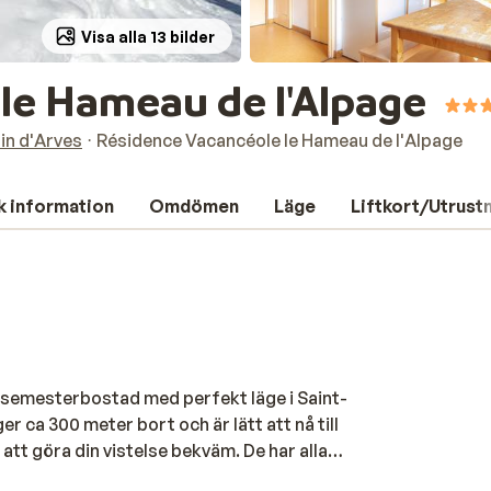
Visa alla 13 bilder
le Hameau de l'Alpage
lin d'Arves
Résidence Vacancéole le Hameau de l'Alpage
k information
Omdömen
Läge
Liftkort/Utrust
n semesterbostad med perfekt läge i Saint-
ger ca 300 meter bort och är lätt att nå till
tt göra din vistelse bekväm. De har alla
. Om du känner för att ta ett dopp efter