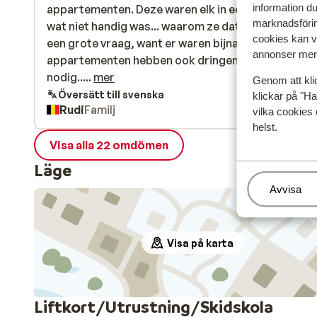
information d
appartementen. Deze waren elk in een apart gebou
appartementen. Deze waren elk in een apart gebou
marknadsförin
wat niet handig was... waarom ze dat gedaan hebbe
wat niet handig was... waarom ze dat gedaan hebbe
cookies kan vi
een grote vraag, want er waren bijna geen gasten. 
een grote vraag, want er waren bijna geen gasten. 
annonser mer 
appartementen hebben ook dringend een renovati
appartementen hebben ook dringend een renovati
nodig... het is allemaal wat oudbollig. Maar we heb
nodig.....
mer
Genom att kli
toch een leuke vakantie gehad, want het was prach
Översätt till svenska
klickar på "Ha
Rudi
Familj
weer. ????
vilka cookies 
helst.
Visa alla 22 omdömen
Läge
Hantera
Avvisa
Visa på karta
Liftkort/Utrustning/Skidskola