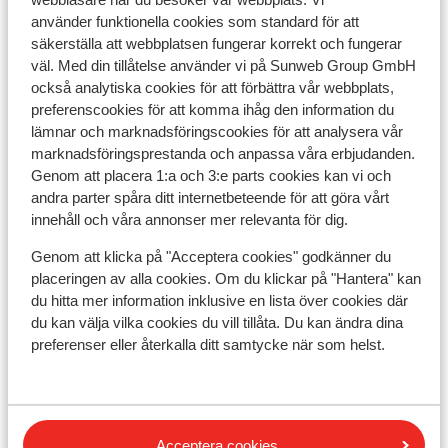
använder funktionella cookies som standard för att
säkerställa att webbplatsen fungerar korrekt och fungerar
Skidskola
väl. Med din tillåtelse använder vi på Sunweb Group GmbH
också analytiska cookies för att förbättra vår webbplats,
Utrustning
preferenscookies för att komma ihåg den information du
lämnar och marknadsföringscookies för att analysera vår
marknadsföringsprestanda och anpassa våra erbjudanden.
Andra boenden i Alpe d'Huez Grand
Genom att placera 1:a och 3:e parts cookies kan vi och
andra parter spåra ditt internetbeteende för att göra vårt
Domaine Ski
innehåll och våra annonser mer relevanta för dig.
Résidence Daria-I Nor
Genom att klicka på "Acceptera cookies" godkänner du
placeringen av alla cookies. Om du klickar på "Hantera" kan
du hitta mer information inklusive en lista över cookies där
Hotel Au Chamois d'Or
du kan välja vilka cookies du vill tillåta. Du kan ändra dina
preferenser eller återkalla ditt samtycke när som helst.
Hotel Daria-I Nor
Hotel Le Castillan
Acceptera cookies