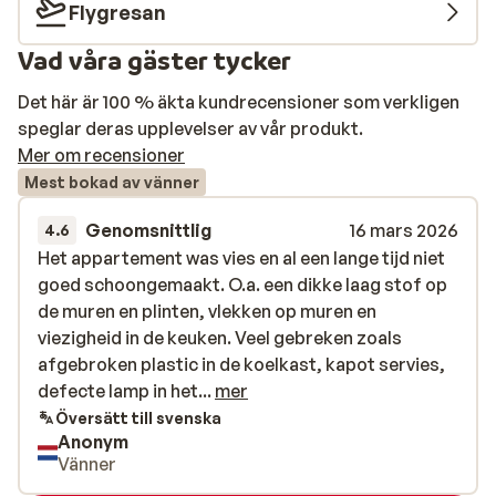
Flygresan
Vad våra gäster tycker
Det här är 100 % äkta kundrecensioner som verkligen
speglar deras upplevelser av vår produkt.
Mer om recensioner
Mest bokad av vänner
Genomsnittlig
16 mars 2026
4.6
Het appartement was vies en al een lange tijd niet
Het appartement was vies en al een lange tijd niet
goed schoongemaakt. O.a. een dikke laag stof op
goed schoongemaakt. O.a. een dikke laag stof op
de muren en plinten, vlekken op muren en
de muren en plinten, vlekken op muren en
viezigheid in de keuken. Veel gebreken zoals
viezigheid in de keuken. Veel gebreken zoals
afgebroken plastic in de koelkast, kapot servies,
afgebroken plastic in de koelkast, kapot servies,
defecte lamp in het toilet, gaten in deuren,
defecte lamp in het...
mer
verroest kledingrek, te weinig stoelen voor een
Översätt till svenska
Anonym
vier persoons appartement, etc.
Vänner