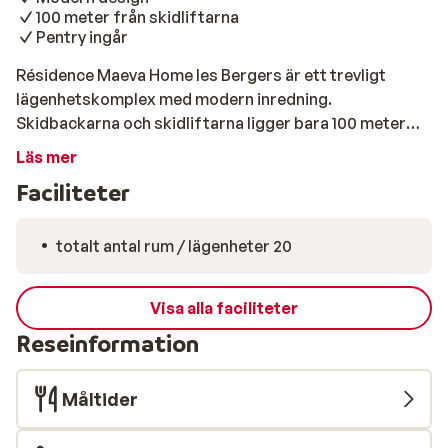
100 meter från skidliftarna
Pentry ingår
Résidence Maeva Home les Bergers är ett trevligt
lägenhetskomplex med modern inredning.
Skidbackarna och skidliftarna ligger bara 100 meter
från lägenheten. Studiorna har pentry, diskmaskin och
Läs mer
sittgrupp. Ett enkelt boende med allt du behöver för en
Faciliteter
lyckad skidsemester.
totalt antal rum / lägenheter 20
Visa alla faciliteter
Reseinformation
Måltider