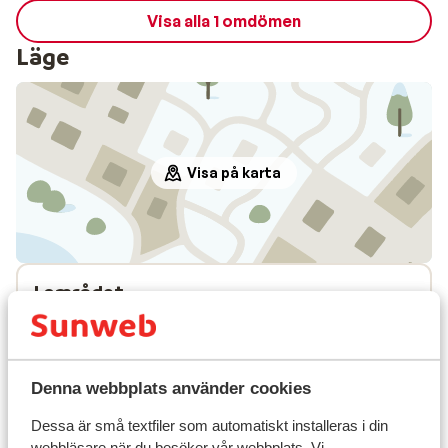
Visa alla 1 omdömen
Läge
Visa på karta
I området
Avstånd till pist ca 100 m
Avstånd till skidlift ca 100 m
Liftkort/Utrustning/Skidskola
Denna webbplats använder cookies
Dessa är små textfiler som automatiskt installeras i din
Liftkort
webbläsare när du besöker vår webbplats. Vi