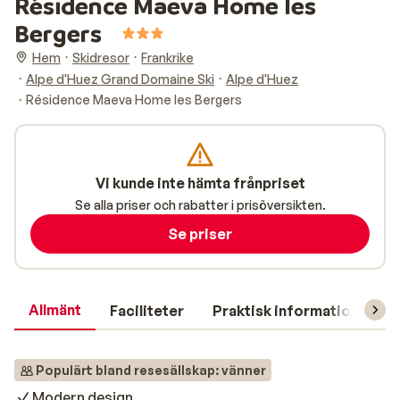
Résidence Maeva Home les
Bergers
Hem
Skidresor
Frankrike
Alpe d'Huez Grand Domaine Ski
Alpe d'Huez
Résidence Maeva Home les Bergers
Vi kunde inte hämta frånpriset
Se alla priser och rabatter i prisöversikten.
Se priser
Allmänt
Faciliteter
Praktisk information
O
Populärt bland resesällskap: vänner
Modern design