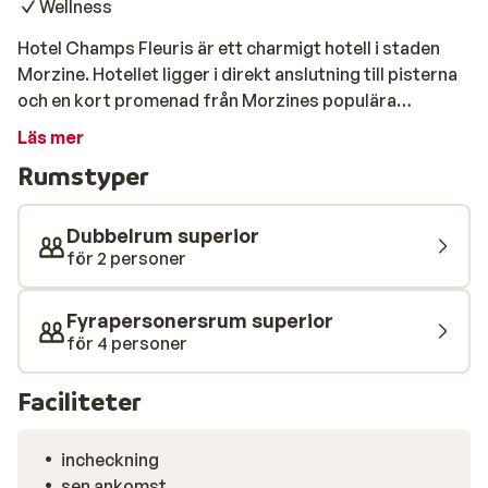
Wellness
Hotel Champs Fleuris är ett charmigt hotell i staden
Morzine. Hotellet ligger i direkt anslutning till pisterna
och en kort promenad från Morzines populära
centrum. Efter en lång dag i backarna kan du koppla av i
Läs mer
hotellet och wellness-avdelning. Här kan du njuta av
Rumstyper
bastu eller ta ett dopp i den uppvärmda
inomhuspoolen. Vi rekommenderar Hotel Champs
Fleuris för par som vill bo på ett lyxigt hotell med ski
Dubbelrum superior
in/ski out i ett bra skidområde.
för 2 personer
Fyrapersonersrum superior
för 4 personer
Faciliteter
incheckning
sen ankomst