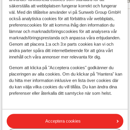
Partner
Part
vonden, was het ontbreken van
säkerställa att webbplatsen fungerar korrekt och fungerar
verwarming voor de skischoenen in de
väl. Med din tillåtelse använder vi på Sunweb Group GmbH
Visa alla 15 omdömen
(eigen) skilockers.
också analytiska cookies för att förbättra vår webbplats,
Läge
preferenscookies för att komma ihåg den information du
lämnar och marknadsföringscookies för att analysera vår
marknadsföringsprestanda och anpassa våra erbjudanden.
Genom att placera 1:a och 3:e parts cookies kan vi och
andra parter spåra ditt internetbeteende för att göra vårt
innehåll och våra annonser mer relevanta för dig.
Visa på karta
Genom att klicka på "Acceptera cookies" godkänner du
placeringen av alla cookies. Om du klickar på "Hantera" kan
du hitta mer information inklusive en lista över cookies där
du kan välja vilka cookies du vill tillåta. Du kan ändra dina
I området
preferenser eller återkalla ditt samtycke när som helst.
Avstånd till centrum: ca 300 m
Precis vid pisterna
Avstånd till skidlift ca 50 m
Acceptera cookies
Liftkort/Utrustning/Skidskola