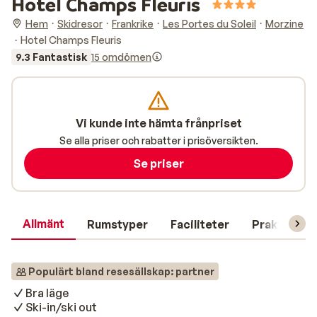
Hotel Champs Fleuris
Hem
Skidresor
Frankrike
Les Portes du Soleil
Morzine
Hotel Champs Fleuris
9.3 Fantastisk
15 omdömen
Vi kunde inte hämta frånpriset
Se alla priser och rabatter i prisöversikten.
Se priser
Allmänt
Rumstyper
Faciliteter
Praktisk in
Populärt bland resesällskap: partner
Bra läge
Ski-in/ski out