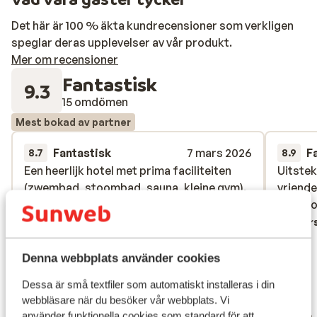
Det här är 100 % äkta kundrecensioner som verkligen
speglar deras upplevelser av vår produkt.
Mer om recensioner
Fantastisk
9.3
15 omdömen
Mest bokad av partner
Fantastisk
7 mars 2026
F
8.7
8.9
Een heerlijk hotel met prima faciliteiten
Een heerlijk hotel met prima faciliteiten
Uitste
Uitste
(zwembad, stoombad, sauna, kleine gym).
(zwembad, stoombad, sauna, kleine gym).
vriende
vriende
Het eten (zowel ontbijt als diner) was goed
Het eten (zowel ontbijt als diner) was goed
zeer go
zeer go
verzorgd en heerlijk. Ook staan de mensen
verzorgd en heerlijk. Ook staan de mensen
Övers
graag voor je klaar. Het hotel ligt pal naast
graag voor je klaar. Het hotel ligt pal naast
de Pleney lift, dus 's-ochtends ben je snel
de Pleney lift, dus 's-ochtends ben je sn...
Denna webbplats använder cookies
op de piste. Richting de Super-Morzine
mer
Dessa är små textfiler som automatiskt installeras i din
rijdt elk kwartier een 'treintje' (ca. 5 min
Översätt till svenska
webbläsare när du besöker vår webbplats. Vi
Martin
Jo
aan boord). Wat we zelf een klein minpuntje
använder funktionella cookies som standard för att