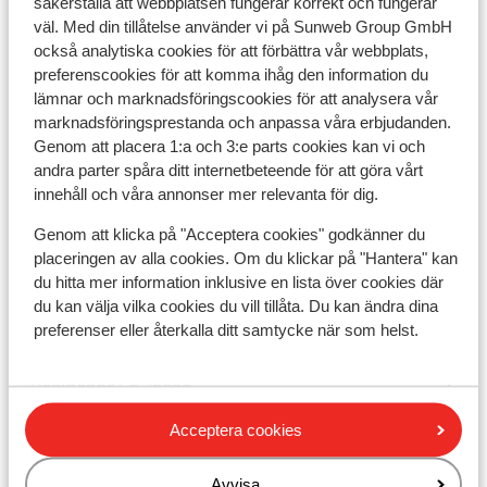
säkerställa att webbplatsen fungerar korrekt och fungerar
Skidskola
väl. Med din tillåtelse använder vi på Sunweb Group GmbH
också analytiska cookies för att förbättra vår webbplats,
Utrustning
preferenscookies för att komma ihåg den information du
lämnar och marknadsföringscookies för att analysera vår
marknadsföringsprestanda och anpassa våra erbjudanden.
Andra boenden i Tignes - Val d'Isère
Genom att placera 1:a och 3:e parts cookies kan vi och
andra parter spåra ditt internetbeteende för att göra vårt
innehåll och våra annonser mer relevanta för dig.
Hotel Voulezvous
Genom att klicka på "Acceptera cookies" godkänner du
placeringen av alla cookies. Om du klickar på "Hantera" kan
Chalet Skadi - Extra lägenheter
du hitta mer information inklusive en lista över cookies där
du kan välja vilka cookies du vill tillåta. Du kan ändra dina
Residence Le Taos
preferenser eller återkalla ditt samtycke när som helst.
Résidence Le Jhana
Acceptera cookies
Hotel Club Belambra Tignes Val Claret
Avvisa