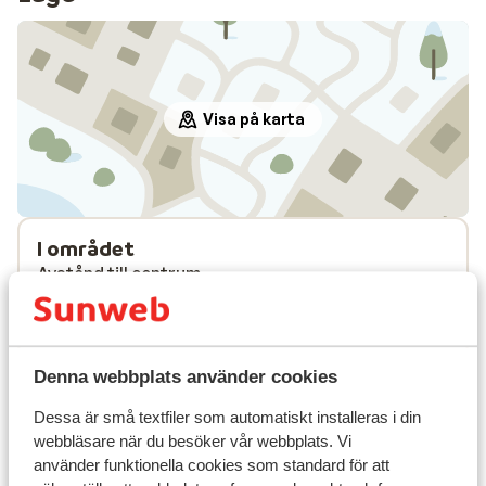
Visa på karta
I området
Avstånd till centrum
Avstånd till pist ca 200 m
Avstånd till skidlift ca 200 m
Liftkort/Utrustning/Skidskola
Denna webbplats använder cookies
Dessa är små textfiler som automatiskt installeras i din
Liftkort
webbläsare när du besöker vår webbplats. Vi
använder funktionella cookies som standard för att