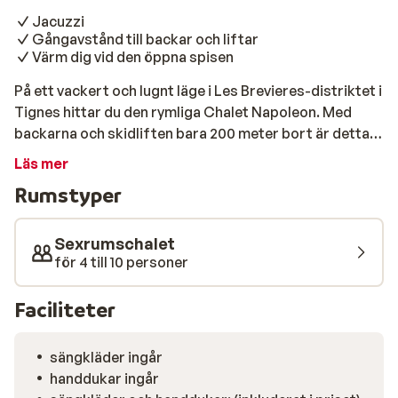
Jacuzzi
Gångavstånd till backar och liftar
Värm dig vid den öppna spisen
På ett vackert och lugnt läge i Les Brevieres-distriktet i
Tignes hittar du den rymliga Chalet Napoleon. Med
backarna och skidliften bara 200 meter bort är detta
en perfekt utgångspunkt för en skidsemester med
Läs mer
hela familjen eller en grupp vänner. Förutom ett mysigt
Rumstyper
vardagsrum med öppen spis har denna chalet också ett
vackert kök och 5 separata sovrum och 5 badrum.
Efter en lång dag i backen kan du koppla av i din egen
Sexrumschalet
jacuzzi.
för 4 till 10 personer
Faciliteter
sängkläder ingår
handdukar ingår