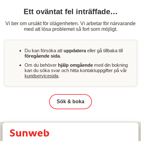
Ett oväntat fel inträffade…
Vi ber om ursäkt för olägenheten. Vi arbetar för närvarande
med att lösa problemet så fort som möjligt.
Du kan försöka att
uppdatera
eller gå tillbaka till
föregående sida
.
Om du behöver
hjälp omgående
med din bokning
kan du söka svar och hitta kontaktuppgifter på vår
kundservicesida
.
Sök & boka
Hem
Skidresor
Österrike
Arlberg Skiregion
Lech
Hotel Gotthard