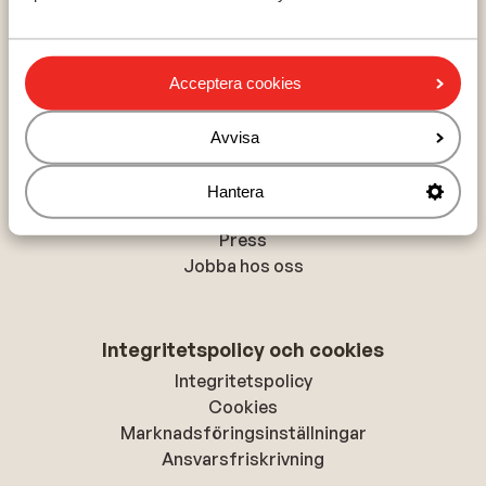
Val Thorens
La Plagne
Acceptera cookies
Om Sunweb
Avvisa
Om Sunweb
Hållbar semester
Hantera
Tillgänglighetsdirektiv
Press
Jobba hos oss
Integritetspolicy och cookies
Integritetspolicy
Cookies
Marknadsföringsinställningar
Ansvarsfriskrivning