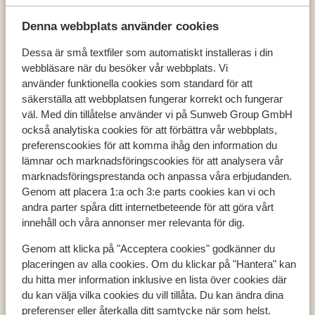
Denna webbplats använder cookies
Dessa är små textfiler som automatiskt installeras i din
webbläsare när du besöker vår webbplats. Vi
Populära länder
använder funktionella cookies som standard för att
Österrike
säkerställa att webbplatsen fungerar korrekt och fungerar
Frankrike
väl. Med din tillåtelse använder vi på Sunweb Group GmbH
Andorra
också analytiska cookies för att förbättra vår webbplats,
preferenscookies för att komma ihåg den information du
lämnar och marknadsföringscookies för att analysera vår
marknadsföringsprestanda och anpassa våra erbjudanden.
Populära destinationer
Genom att placera 1:a och 3:e parts cookies kan vi och
Ski Amadé
andra parter spåra ditt internetbeteende för att göra vårt
Zell am See - Kaprun
innehåll och våra annonser mer relevanta för dig.
Les Trois Vallées
Genom att klicka på "Acceptera cookies" godkänner du
placeringen av alla cookies. Om du klickar på "Hantera" kan
du hitta mer information inklusive en lista över cookies där
Populära skidområden
du kan välja vilka cookies du vill tillåta. Du kan ändra dina
Zell am See - Kaprun
preferenser eller återkalla ditt samtycke när som helst.