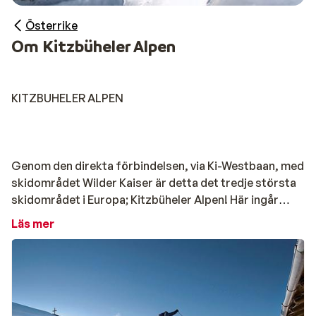
Österrike
Om Kitzbüheler Alpen
KITZBUHELER ALPEN
Genom den direkta förbindelsen, via Ki-Westbaan, med
skidområdet Wilder Kaiser är detta det tredje största
skidområdet i Europa; Kitzbüheler Alpen! Här ingår
skidområdet Wilder Kaiser-Brixental med ungefär 279
Läs mer
km pist, det största anslutna skidområdet i Österrike.
Godolliften för 8 personer går från Kirchberger
Spertental till Gampenkogel i skidområdet
Westendorf. Ki-West tar dig de nästan 3 kilometerna på
endast 10 minuter och har en kapacitet på 1600