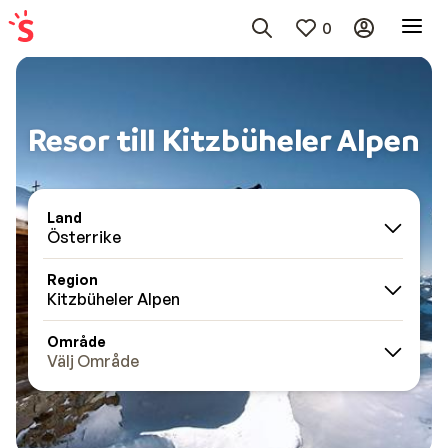
0
Resor till Kitzbüheler Alpen
Land
Österrike
Region
Kitzbüheler Alpen
Område
Välj Område