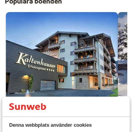
Populära boenden
7.1
Wi
Fantastisk
8.8
Kir
Denna webbplats använder cookies
Dorfhotel Kaltenhauser
I