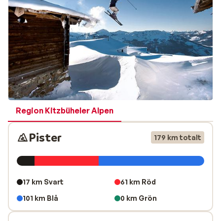
personer i timmen. Den cirka 4 kilometer långa
skidbacken som byggdes 2009 kan helt beläggas med
konstsnö. Bussar i skytteltrafik sörjer för en snabb
förbindning mellan dalstationen och gondolbanan Ki-
West, som ligger mellan Aschau och Kirchberg, och
Pengelsteinbahn i Kirchberg (ca. 1,5 km). Med liftkortet
Kitzbüheler Alpen All Star Card kan du också åka skidor
i områdena Alpachtal, Hochtal Wildschönau,
Schneewinkel, Saalbach-Hinterglemm-Leogang och
Zell am See-Kaprun. Dessa fem områden är inte
Region Kitzbüheler Alpen
anslutna till varandra, men kan nås med kollektivtrafiken.
Pister
179 km totalt
Kirchberg / Kitzbühel
17 km Svart
61 km Röd
101 km Blå
0 km Grön
Kirchberg tillsammans med Kitzbühel, Jochberg,