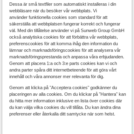
Mittersill
Kirchberg/Kitzbühel
Österrike
Dessa är små textfiler som automatiskt installeras i din
A
F
webbläsare när du besöker vår webbplats. Vi
All Inclusive
Wellnessavdelning med pool
använder funktionella cookies som standard för att
Lugnt beläget i centrala Hollersbach
säkerställa att webbplatsen fungerar korrekt och fungerar
pris per person från
Sön 14 Mars - Sön 21 Mars
Tors
väl. Med din tillåtelse använder vi på Sunweb Group GmbH
11 808:-
All inclusive
2
person
Fru
också analytiska cookies för att förbättra vår webbplats,
preferenscookies för att komma ihåg den information du
Visa
lämnar och marknadsföringscookies för att analysera vår
marknadsföringsprestanda och anpassa våra erbjudanden.
Genom att placera 1:a och 3:e parts cookies kan vi och
andra parter spåra ditt internetbeteende för att göra vårt
innehåll och våra annonser mer relevanta för dig.
Populära skidorter
Genom att klicka på "Acceptera cookies" godkänner du
placeringen av alla cookies. Om du klickar på "Hantera" kan
du hitta mer information inklusive en lista över cookies där
du kan välja vilka cookies du vill tillåta. Du kan ändra dina
preferenser eller återkalla ditt samtycke när som helst.