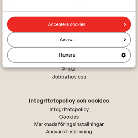
Val Thorens
La Plagne
Acceptera cookies
Om Sunweb
Avvisa
Om Sunweb
Hållbar semester
Hantera
Tillgänglighetsdirektiv
Press
Jobba hos oss
Integritetspolicy och cookies
Integritetspolicy
Cookies
Marknadsföringsinställningar
Ansvarsfriskrivning