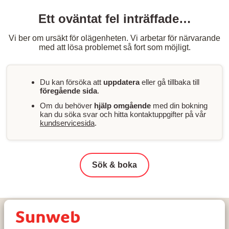
Ett oväntat fel inträffade…
Vi ber om ursäkt för olägenheten. Vi arbetar för närvarande
med att lösa problemet så fort som möjligt.
Du kan försöka att
uppdatera
eller gå tillbaka till
föregående sida
.
Om du behöver
hjälp omgående
med din bokning
kan du söka svar och hitta kontaktuppgifter på vår
kundservicesida
.
Sök & boka
Hem
Skidresor
Österrike
Arlberg Skiregion
St. Anton am Arlberg
Anthony's Life & Style Hotel