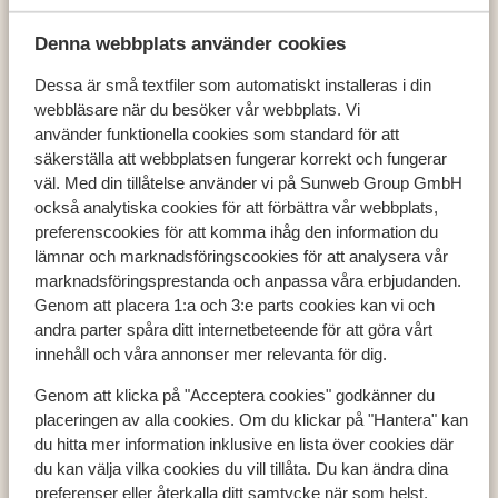
Denna webbplats använder cookies
Dessa är små textfiler som automatiskt installeras i din
webbläsare när du besöker vår webbplats. Vi
Populära länder
använder funktionella cookies som standard för att
Österrike
säkerställa att webbplatsen fungerar korrekt och fungerar
Frankrike
väl. Med din tillåtelse använder vi på Sunweb Group GmbH
Andorra
också analytiska cookies för att förbättra vår webbplats,
preferenscookies för att komma ihåg den information du
lämnar och marknadsföringscookies för att analysera vår
marknadsföringsprestanda och anpassa våra erbjudanden.
Populära destinationer
Genom att placera 1:a och 3:e parts cookies kan vi och
Ski Amadé
andra parter spåra ditt internetbeteende för att göra vårt
Zell am See - Kaprun
innehåll och våra annonser mer relevanta för dig.
Les Trois Vallées
Genom att klicka på "Acceptera cookies" godkänner du
placeringen av alla cookies. Om du klickar på "Hantera" kan
du hitta mer information inklusive en lista över cookies där
Populära skidområden
du kan välja vilka cookies du vill tillåta. Du kan ändra dina
preferenser eller återkalla ditt samtycke när som helst.
Zell am See - Kaprun