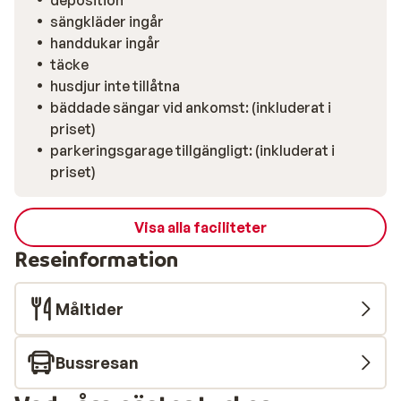
deposition
sängkläder och handdukar ingår, så du behöver inte
sängkläder ingår
oroa dig för någonting. Allt är redan omhändertaget
handdukar ingår
vid ankomst. Även om Valloires centrum ligger cirka 1
täcke
200 meter bort stannar skidbussen i närheten. Detta
husdjur inte tillåtna
gör att du kan kombinera platsens lugn och ro med
bäddade sängar vid ankomst: (inkluderat i
byns livlighet. Balkongen är den perfekta platsen att
priset)
avsluta dagen med en drink och utsikt över de vita
parkeringsgarage tillgängligt: (inkluderat i
topparna runt omkring.
priset)
Visa alla faciliteter
Reseinformation
Måltider
Bussresan