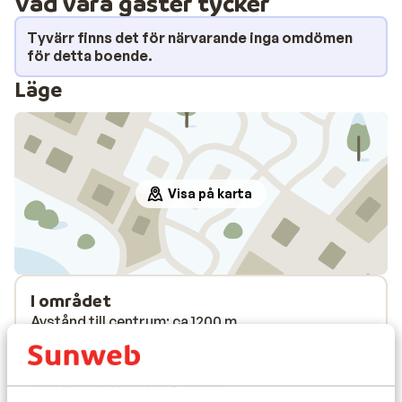
Vad våra gäster tycker
Tyvärr finns det för närvarande inga omdömen
för detta boende.
Läge
Visa på karta
I området
Avstånd till centrum: ca 1200 m
Avstånd till busshållplats ca 100 m
Avstånd till pist ca 700 m
Avstånd till skidlift ca 700 m