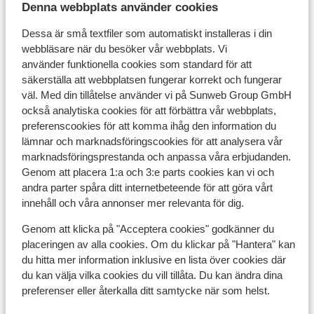
Avstånd till skidskola ca 700 m
Denna webbplats använder cookies
Närmaste butiker ca 1200 m
Dessa är små textfiler som automatiskt installeras i din
Liftkort/Utrustning/Skidskola
webbläsare när du besöker vår webbplats. Vi
använder funktionella cookies som standard för att
säkerställa att webbplatsen fungerar korrekt och fungerar
Liftkort
väl. Med din tillåtelse använder vi på Sunweb Group GmbH
också analytiska cookies för att förbättra vår webbplats,
preferenscookies för att komma ihåg den information du
Skidskola
lämnar och marknadsföringscookies för att analysera vår
marknadsföringsprestanda och anpassa våra erbjudanden.
Genom att placera 1:a och 3:e parts cookies kan vi och
Utrustning
andra parter spåra ditt internetbeteende för att göra vårt
innehåll och våra annonser mer relevanta för dig.
Andra boenden i Galibier Thabor
Genom att klicka på "Acceptera cookies" godkänner du
placeringen av alla cookies. Om du klickar på "Hantera" kan
Village Club Neaclub La Pulka
du hitta mer information inklusive en lista över cookies där
du kan välja vilka cookies du vill tillåta. Du kan ändra dina
preferenser eller återkalla ditt samtycke när som helst.
Chalet Le Panoramic