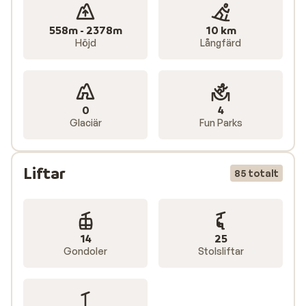
558m - 2378m
10 km
Höjd
Långfärd
0
4
Glaciär
Fun Parks
Liftar
85 totalt
14
25
Gondoler
Stolsliftar