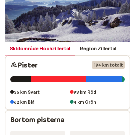
Skidområde Hochzillertal
Region Zillertal
Pister
194 km totalt
35 km Svart
93 km Röd
62 km Blå
4 km Grön
Bortom pisterna