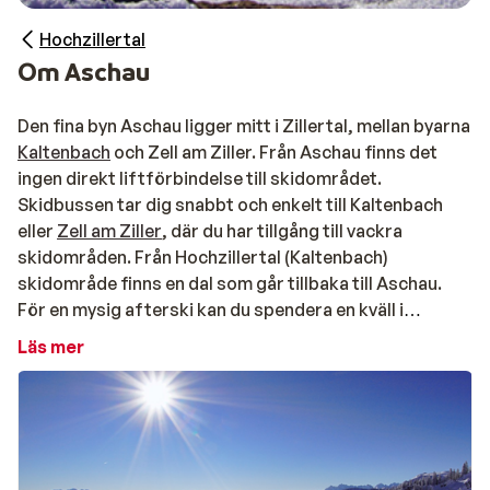
Hochzillertal
Om Aschau
Den fina byn Aschau ligger mitt i Zillertal, mellan byarna
Kaltenbach
och Zell am Ziller. Från Aschau finns det
ingen direkt liftförbindelse till skidområdet.
Skidbussen tar dig snabbt och enkelt till Kaltenbach
eller
Zell am Ziller
, där du har tillgång till vackra
skidområden. Från Hochzillertal (Kaltenbach)
skidområde finns en dal som går tillbaka till Aschau.
För en mysig afterski kan du spendera en kväll i
Mayrhofen
, som ligger cirka 13 kilometer bort. Du kan
Läs mer
även ta del av en vacker vintervandringar från Aschau
och fackelvandring arrangeras regelbundet på kvällen.