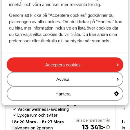
innehåll och våra annonser mer relevanta för dig.
Genom att klicka på "Acceptera cookies" godkänner du
placeringen av alla cookies. Om du klickar på "Hantera" kan
du hitta mer information inklusive en lista över cookies där
du kan välja vilka cookies du vill tillåta. Du kan ändra dina
preferenser eller återkalla ditt samtycke när som helst.
Acceptera cookies
Bra
7.9
Avvisa
Ap
VAYA Zillertal
Asc
Aschau
Hochzillertal
Österrike
Hantera
L
Renoverat år 2020
N
Endast 100 meter från dalgången
A
Vacker wellness-avdelning
Lyxiga rum och sviter
pris per person från
Lör 20 Mars - Lör 27 Mars
Lör 
13 341:-
Halvpension
2
person
Inga