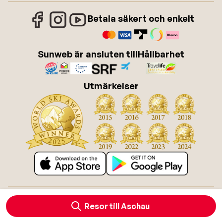
Betala säkert och enkelt
Sunweb är ansluten till
Hållbarhet
Utmärkelser
Om Sunweb
Jobba hos Sunweb
Allmänna villkor
Cookies
Resor till Aschau
Tillgänglighetsdirektiv
Ansvarsfriskrivning
Sitemap