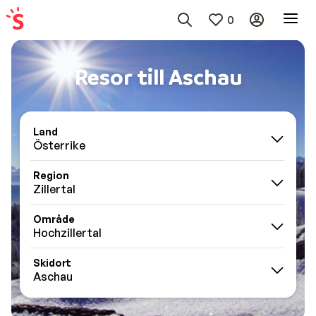
0
Resor till Aschau
Land
Österrike
Region
Zillertal
Område
Hochzillertal
Skidort
Aschau