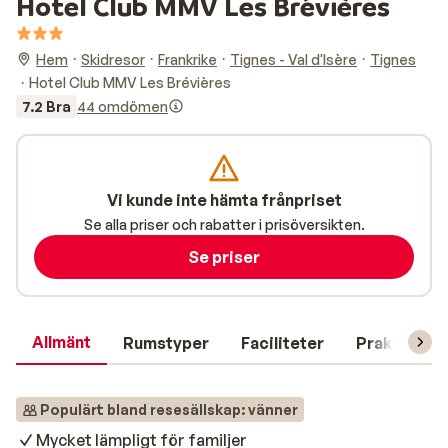
Hotel Club MMV Les Brévières
Hem
Skidresor
Frankrike
Tignes - Val d'Isère
Tignes
Hotel Club MMV Les Brévières
7.2 Bra
44 omdömen
Vi kunde inte hämta frånpriset
Se alla priser och rabatter i prisöversikten.
Se priser
Allmänt
Rumstyper
Faciliteter
Praktisk in
Populärt bland resesällskap: vänner
Mycket lämpligt för familjer