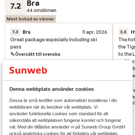
Bra
7.2
44 omdömen
Mest bokad av vänner
Bra
11 apr. 2026
H
7.3
3.5
Great package especially including ski
Great package especially including ski
The hot
The hot
pass
pass
the Tig
the Tig
to the 
to the 
Översätt till svenska
well lo
well lo
small, 
small, 
water w
water w
The foo
mer
Denna webbplats använder cookies
inedibl
Övers
Pati pan
Vern
leave t
Dessa är små textfiler som automatiskt installeras i din
Ensam förälder
Famil
In addi
webbläsare när du besöker vår webbplats. Vi
in Fren
använder funktionella cookies som standard för att
Visa alla 44 omdömen
the fam
säkerställa att webbplatsen fungerar korrekt och fungerar
kids run
Läge
väl. Med din tillåtelse använder vi på Sunweb Group GmbH
pm was 
också analytiska cookies för att förbättra vår webbplats,