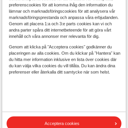
preferenscookies för att komma ihåg den information du
guests
lämnar och marknadsföringscookies för att analysera vår
marknadsföringsprestanda och anpassa våra erbjudanden.
Genom att placera 1:a och 3:e parts cookies kan vi och
Visa på karta
andra parter spåra ditt internetbeteende för att göra vårt
innehåll och våra annonser mer relevanta för dig.
Genom att klicka på "Acceptera cookies" godkänner du
placeringen av alla cookies. Om du klickar på "Hantera" kan
du hitta mer information inklusive en lista över cookies där
I området
du kan välja vilka cookies du vill tillåta. Du kan ändra dina
I centrum
preferenser eller återkalla ditt samtycke när som helst.
Avstånd till pist ca 200 m
Avstånd till skidlift ca 150 m
Liftkort/Utrustning/Skidskola
Liftkort
Acceptera cookies
Skidskola