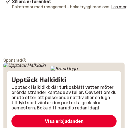
35 års erfarenhet
Paketresor med resegaranti – boka tryggt med oss.
Läs mer
.
Sponsrad
Upptäck Halkidiki
Upptäck Halkidiki: där turkosblått vatten möter
orörda stränder kantade av tallar. Oavsett om du
är ute efter ett pulserande nattliv eller en lugn
tillflyktsort väntar den perfekta grekiska
semestern. Boka ditt paradis redan idag!
Visa erbjudanden