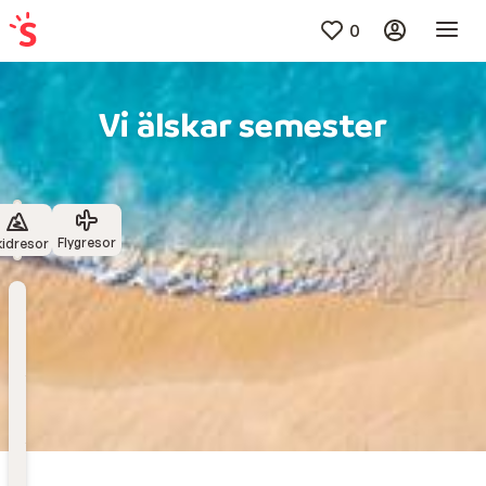
0
Vi älskar semester
Flygresor
kidresor
Välj
resmål
Till
När
Avresedatum
Flygplats