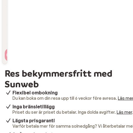
Lägg till flygplats
Reslängd
Lägg till reslängd
Resenärer
2 personer , 1 rum
Res bekymmersfritt med
Sunweb
Flexibel ombokning
Du kan boka om din resa upp till 6 veckor före avresa.
Läs me
Inga bränsletillägg
Priset du ser är priset du betalar. Inga dolda avgifter.
Läs mer
Lägsta prisgaranti
Varför betala mer för samma solnedgång? Vi återbetalar mel