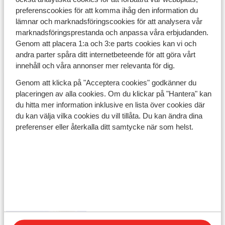
preferenscookies för att komma ihåg den information du
lämnar och marknadsföringscookies för att analysera vår
marknadsföringsprestanda och anpassa våra erbjudanden.
It's a Sunweb Holiday!
Genom att placera 1:a och 3:e parts cookies kan vi och
#CreatingMemories
andra parter spåra ditt internetbeteende för att göra vårt
innehåll och våra annonser mer relevanta för dig.
Genom att klicka på "Acceptera cookies" godkänner du
Mer sommar i augusti
placeringen av alla cookies. Om du klickar på "Hantera" kan
Se alla avgångar
du hitta mer information inklusive en lista över cookies där
du kan välja vilka cookies du vill tillåta. Du kan ändra dina
preferenser eller återkalla ditt samtycke när som helst.
Sommarkänsla mitt i
vintern?
Boka tidigt och spara
Gratis