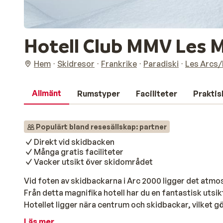
Hotell Club MMV Les 
Hem
Skidresor
Frankrike
Paradiski
Les Arcs/
Allmänt
Rumstyper
Faciliteter
Praktis
Populärt bland resesällskap: partner
Direkt vid skidbacken
Många gratis faciliteter
Vacker utsikt över skidområdet
Vid foten av skidbackarna i Arc 2000 ligger det atmo
Från detta magnifika hotell har du en fantastisk utsi
Hotellet ligger nära centrum och skidbackar, vilket g
ankomsten. Anläggningen rekommenderas för barnfa
Läs mer