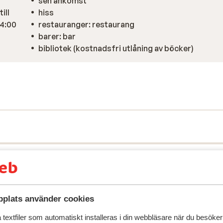
sen ankomst
ill
hiss
14:00
restauranger: restaurang
barer: bar
bibliotek (kostnadsfri utlåning av böcker)
plats använder cookies
textfiler som automatiskt installeras i din webbläsare när du besöker