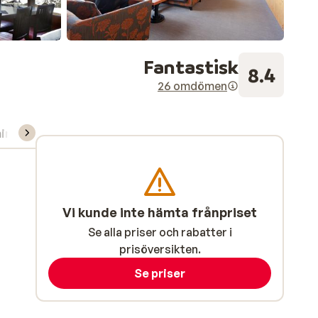
Fantastisk
8.4
26 omdömen
ning/Skidskola
Vi kunde inte hämta frånpriset
Se alla priser och rabatter i
prisöversikten.
Se priser