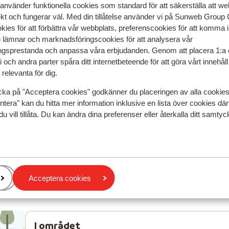
 använder funktionella cookies som standard för att säkerställa att w
speglar deras upplevelser av vår produkt.
Mer om recensio
ekt och fungerar väl. Med din tillåtelse använder vi på Sunweb Gro
kies för att förbättra vår webbplats, preferenscookies för att komma 
u lämnar och marknadsföringscookies för att analysera vår
Mest bokad av p
gsprestanda och anpassa våra erbjudanden. Genom att placera 1:a 
 och andra parter spåra ditt internetbeteende för att göra vårt innehål
 2026
Fantastisk
28 mars 
8.3
relevanta för dig.
A decent hotel for the price paid particularly
A decent hotel for the price paid particularly
cka på "Acceptera cookies" godkänner du placeringen av alla cookie
considering the location. There was lots of food -
considering the location. There was lots of food -
ntera" kan du hitta mer information inklusive en lista över cookies där
salad bar was particularly good, quality of cooked
salad bar was particularly good, quality of cooked
du vill tillåta. Du kan ändra dina preferenser eller återkalla ditt samt
food was fine, nothing special. All inclusive during 
food was fine, nothing special. All inclusive during 
week we went made value particularly good.
week we went made value particularly good.
Översätt till svenska
Anonym
Familj
Acceptera cookies
I området