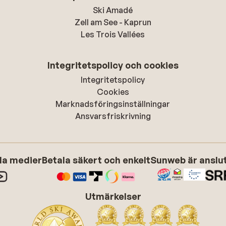
Ski Amadé
Zell am See - Kaprun
Les Trois Vallées
Integritetspolicy och cookies
Integritetspolicy
Cookies
Marknadsföringsinställningar
Ansvarsfriskrivning
ala medier
Betala säkert och enkelt
Sunweb är anslute
Utmärkelser