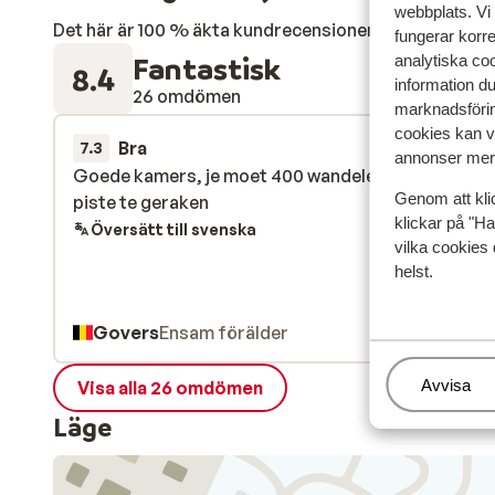
webbplats. Vi
Det här är 100 % äkta kundrecensioner som verkligen 
fungerar korr
Fantastisk
analytiska coo
8.4
information d
26 omdömen
marknadsförin
cookies kan vi
Bra
10 apr.
7.3
annonser mer 
Goede kamers, je moet 400 wandelen voor aan een
Goede kamers, je moet 400 wandelen voor aan een
Genom att kli
piste te geraken
piste te geraken
klickar på "Ha
Översätt till svenska
vilka cookies 
helst.
Govers
Ensam förälder
Hantera
Avvisa
Visa alla 26 omdömen
Läge