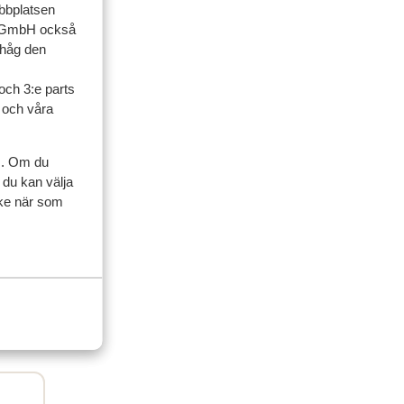
ebbplatsen
ner
up GmbH också
ihåg den
artner
och 3:e parts
l och våra
2026
s. Om du
 du kan välja
ycke när som
the
the