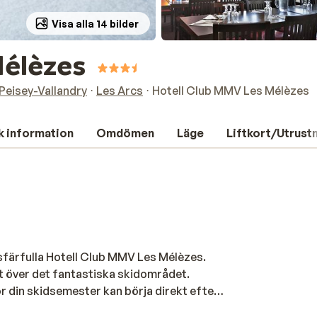
Visa alla 14 bilder
Mélèzes
Peisey-Vallandry
Les Arcs
Hotell Club MMV Les Mélèzes
k information
Omdömen
Läge
Liftkort/Utrust
sfärfulla Hotell Club MMV Les Mélèzes.
kt över det fantastiska skidområdet.
ör din skidsemester kan börja direkt efter
miljer eftersom det är organiserade