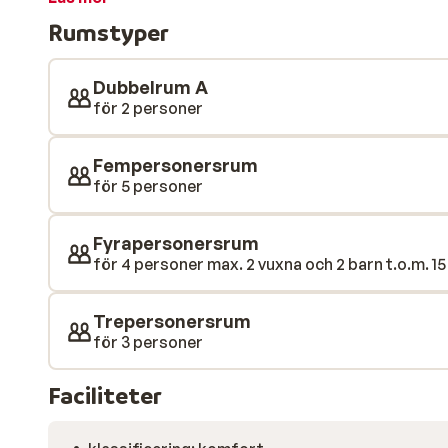
många bra aktiviteter och dina barn kan delta i barnkl
Rumstyper
och senare njuta av en drink i hotellbaren. Du är gara
här!
Dubbelrum A
för 2 personer
Fempersonersrum
för 5 personer
Fyrapersonersrum
för 4 personer max. 2 vuxna och 2 barn t.o.m. 15
Trepersonersrum
för 3 personer
Faciliteter