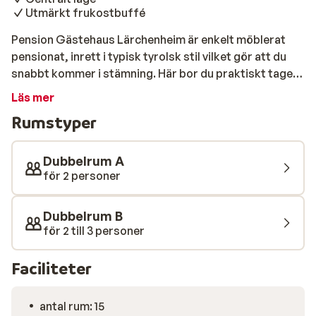
Utmärkt frukostbuffé
Pension Gästehaus Lärchenheim är enkelt möblerat
pensionat, inrett i typisk tyrolsk stil vilket gör att du
snabbt kommer i stämning. Här bor du praktiskt taget
mitt i Mayrhofen och har allt vad staden har att erbjuda
Läs mer
i närheten av bostaden. Även skidliften, och de flesta
Rumstyper
andra anläggningarna i området kan nås till fots. På
kvällen finns det gott om afterski möjligheter, och
alternativen är allt annat än begränsade!
Dubbelrum A
för 2 personer
Dubbelrum B
för 2 till 3 personer
Faciliteter
antal rum: 15