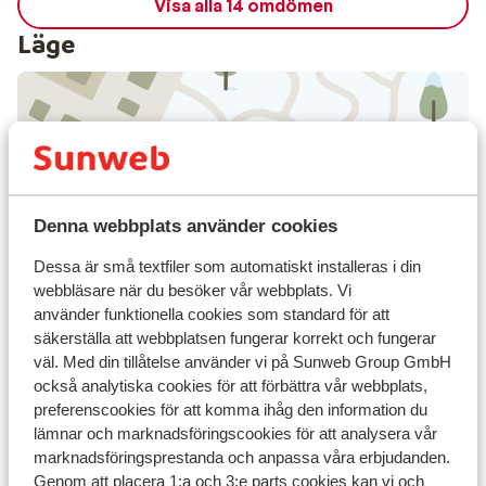
Visa alla 14 omdömen
Läge
Visa på karta
Denna webbplats använder cookies
Dessa är små textfiler som automatiskt installeras i din
webbläsare när du besöker vår webbplats. Vi
I området
använder funktionella cookies som standard för att
I centrum
säkerställa att webbplatsen fungerar korrekt och fungerar
Avstånd till flygplats innsbruck är ca 74 km:
väl. Med din tillåtelse använder vi på Sunweb Group GmbH
innsbruck ca 74 km
också analytiska cookies för att förbättra vår webbplats,
Avstånd till skidbuss ca 150 m ( skidbuss är gratis
preferenscookies för att komma ihåg den information du
vid uppvisat liftkort)
lämnar och marknadsföringscookies för att analysera vår
Avstånd till skidlift penkenbahn är ca 250 m:
marknadsföringsprestanda och anpassa våra erbjudanden.
ahornbahn är ca 0,6 km
Genom att placera 1:a och 3:e parts cookies kan vi och