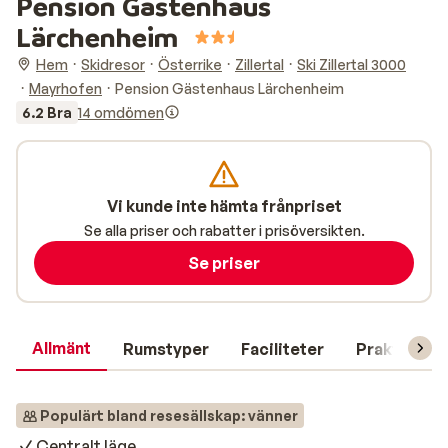
Pension Gästenhaus
Lärchenheim
Hem
Skidresor
Österrike
Zillertal
Ski Zillertal 3000
Mayrhofen
Pension Gästenhaus Lärchenheim
6.2 Bra
14 omdömen
Vi kunde inte hämta frånpriset
Se alla priser och rabatter i prisöversikten.
Se priser
Allmänt
Rumstyper
Faciliteter
Praktisk in
Populärt bland resesällskap: vänner
Centralt läge