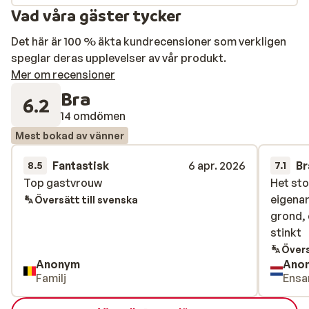
Vad våra gäster tycker
Det här är 100 % äkta kundrecensioner som verkligen
speglar deras upplevelser av vår produkt.
Mer om recensioner
Bra
6.2
14 omdömen
Mest bokad av vänner
Fantastisk
6 apr. 2026
Br
8.5
7.1
Top gastvrouw
Top gastvrouw
Het sto
Het sto
eigena
eigena
Översätt till svenska
grond, 
grond, 
stinkt
stinkt
Övers
Anonym
Ano
Familj
Ensa