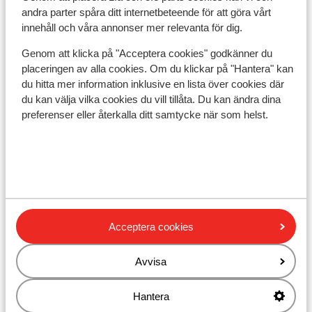
Närmaste butiker ca 150 m
andra parter spåra ditt internetbeteende för att göra vårt
innehåll och våra annonser mer relevanta för dig.
Närmaste restaurang ca 200 m
Lugnt läge
Genom att klicka på "Acceptera cookies" godkänner du
placeringen av alla cookies. Om du klickar på "Hantera" kan
Liftkort/Utrustning/Skidskola
du hitta mer information inklusive en lista över cookies där
du kan välja vilka cookies du vill tillåta. Du kan ändra dina
Liftkort
preferenser eller återkalla ditt samtycke när som helst.
Skidskola
Utrustning
Acceptera cookies
Andra boenden i Ski Zillertal 3000
Avvisa
BRUGGER Aparthotel
Hantera