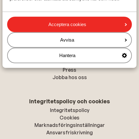
Val Thorens
La Plagne
Acceptera cookies
Om Sunweb
Avvisa
Om Sunweb
Hållbar semester
Hantera
Tillgänglighetsdirektiv
Press
Jobba hos oss
Integritetspolicy och cookies
Integritetspolicy
Cookies
Marknadsföringsinställningar
Ansvarsfriskrivning