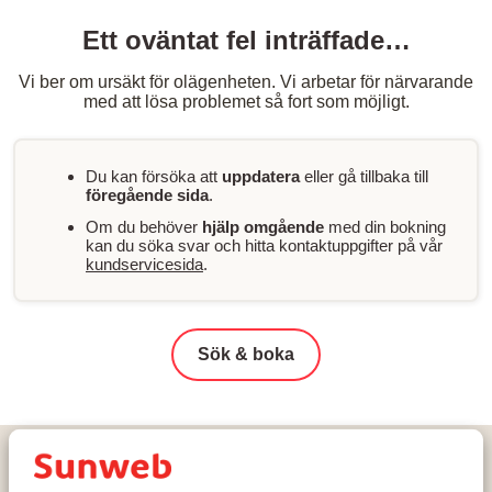
Ett oväntat fel inträffade…
Vi ber om ursäkt för olägenheten. Vi arbetar för närvarande
med att lösa problemet så fort som möjligt.
Du kan försöka att
uppdatera
eller gå tillbaka till
föregående sida
.
Om du behöver
hjälp omgående
med din bokning
kan du söka svar och hitta kontaktuppgifter på vår
kundservicesida
.
Sök & boka
Hem
Skidresor
Österrike
Arlberg Skiregion
St. Anton am Arlberg
Hotel Lux Alpinae