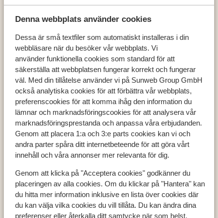
Denna webbplats använder cookies
Dessa är små textfiler som automatiskt installeras i din
webbläsare när du besöker vår webbplats. Vi
Populära länder
använder funktionella cookies som standard för att
Österrike
säkerställa att webbplatsen fungerar korrekt och fungerar
Frankrike
väl. Med din tillåtelse använder vi på Sunweb Group GmbH
Andorra
också analytiska cookies för att förbättra vår webbplats,
preferenscookies för att komma ihåg den information du
lämnar och marknadsföringscookies för att analysera vår
marknadsföringsprestanda och anpassa våra erbjudanden.
Populära destinationer
Genom att placera 1:a och 3:e parts cookies kan vi och
Ski Amadé
andra parter spåra ditt internetbeteende för att göra vårt
Zell am See - Kaprun
innehåll och våra annonser mer relevanta för dig.
Les Trois Vallées
Genom att klicka på "Acceptera cookies" godkänner du
placeringen av alla cookies. Om du klickar på "Hantera" kan
du hitta mer information inklusive en lista över cookies där
Populära skidområden
du kan välja vilka cookies du vill tillåta. Du kan ändra dina
preferenser eller återkalla ditt samtycke när som helst.
Zell am See - Kaprun