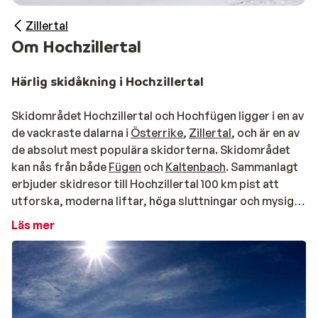
Zillertal
Om Hochzillertal
Härlig skidåkning i Hochzillertal
Skidområdet Hochzillertal och Hochfügen ligger i en av
de vackraste dalarna i
Österrike
,
Zillertal
, och är en av
de absolut mest populära skidorterna. Skidområdet
kan nås från både
Fügen
och
Kaltenbach
. Sammanlagt
erbjuder skidresor till Hochzillertal 100 km pist att
utforska, moderna liftar, höga sluttningar och mysiga
stugor. Kanske är det därför det har blivit så populärt
Läs mer
bland Europas skidåkare. På grund av den höga läget
kan du hitta snö här en bra bit in i lågsäsongen. Med
andra ord - detta är ett väldigt snösäker skidresa.
Området har något att erbjuda för alla, från nybörjare
till avancerade åkare.