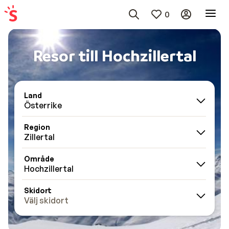
0
Resor till Hochzillertal
Land
Österrike
Region
Zillertal
Område
Hochzillertal
Skidort
Välj skidort