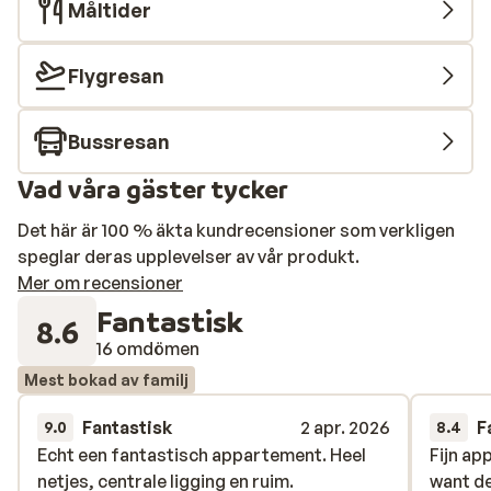
Måltider
Flygresan
Bussresan
Vad våra gäster tycker
Det här är 100 % äkta kundrecensioner som verkligen
speglar deras upplevelser av vår produkt.
Mer om recensioner
Fantastisk
8.6
16 omdömen
Mest bokad av familj
Fantastisk
2 apr. 2026
F
9.0
8.4
Echt een fantastisch appartement. Heel
Echt een fantastisch appartement. Heel
Fijn ap
Fijn ap
netjes, centrale ligging en ruim.
netjes, centrale ligging en ruim.
want d
want d