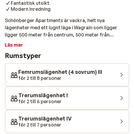
Fantastisk utsikt
Modern inredning
Schönberger Apartments är vackra, helt nya
lägenheter med ett lugnt läge i Wagrain som ligger
ligger 500 meter från centrum, 500 meter från
skidliften Flying Mozard och pisten. Skidbussen tar
Läs mer
bara 10 minuter till Gondolen och den stannar 200
Rumstyper
meter från din lägenhet. Detta innebär att på morgonen
kan du vara säker på att vara en av de första i pisten.
Lägenheterna är moderna och fullt utrustade. Rummen
Femrumslägenhet (4 sovrum) III
är trevligt inredda och köket har alla bekvämligheter.
för 2 till 8 personer
När de sista solstrålarna försvinner bakom berget, är
det dags att upptäcka stadens livliga centrum med bl.a.
Trerumslägenhet I
trevliga butiker, bra restauranger och flera afterski-
för 2 till 6 personer
barer.
Trerumslägenhet IV
för 2 till 7 personer