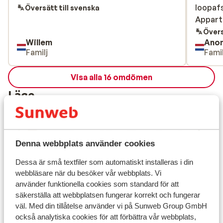
loopafs
loopafs
Översätt till svenska
Appart
Appart
Övers
Willem
Ano
Familj
Famil
Visa alla 16 omdömen
Läge
Denna webbplats använder cookies
Visa på karta
Dessa är små textfiler som automatiskt installeras i din
webbläsare när du besöker vår webbplats. Vi
använder funktionella cookies som standard för att
säkerställa att webbplatsen fungerar korrekt och fungerar
väl. Med din tillåtelse använder vi på Sunweb Group GmbH
I området
också analytiska cookies för att förbättra vår webbplats,