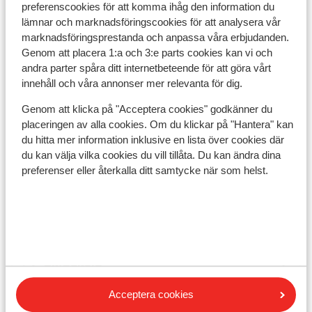
I utkanten av centrum
preferenscookies för att komma ihåg den information du
Avstånd till centrum: ca 500 m
lämnar och marknadsföringscookies för att analysera vår
Avstånd till pist ca 450 m
marknadsföringsprestanda och anpassa våra erbjudanden.
Avstånd till skidbuss ca 200 m ( skidbuss är gratis
Genom att placera 1:a och 3:e parts cookies kan vi och
vid uppvisat liftkort / gäskort)
andra parter spåra ditt internetbeteende för att göra vårt
Avstånd till skidlift flying mozart i är ca 500 m:
innehåll och våra annonser mer relevanta för dig.
grafenbergbahn är ca 0,8 km
Genom att klicka på "Acceptera cookies" godkänner du
Närmaste kiosk ca 300 m
placeringen av alla cookies. Om du klickar på "Hantera" kan
Närmaste restaurang ca 250 m
du hitta mer information inklusive en lista över cookies där
Lugnt läge
du kan välja vilka cookies du vill tillåta. Du kan ändra dina
preferenser eller återkalla ditt samtycke när som helst.
Liftkort/Utrustning/Skidskola
Liftkort
Skidskola
Acceptera cookies
Utrustning