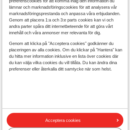
preferenscookies för att komma ihåg den information du
lämnar och marknadsföringscookies för att analysera vår
marknadsföringsprestanda och anpassa våra erbjudanden.
I området
Genom att placera 1:a och 3:e parts cookies kan vi och
I centrum
andra parter spåra ditt internetbeteende för att göra vårt
Avstånd till pist ca 300 m
innehåll och våra annonser mer relevanta för dig.
Avstånd till skidbuss ca 270 m ( skidbuss är gratis
Genom att klicka på "Acceptera cookies" godkänner du
vid uppvisat liftkort / gäskort)
placeringen av alla cookies. Om du klickar på "Hantera" kan
Avstånd till skidlift ca 270 m
du hitta mer information inklusive en lista över cookies där
Närmaste butiker ca 10 m
du kan välja vilka cookies du vill tillåta. Du kan ändra dina
Närmaste kiosk ca 160 m
preferenser eller återkalla ditt samtycke när som helst.
Närmaste restaurang ca 0 m
Liftkort/Utrustning/Skidskola
Liftkort
Skidskola
Acceptera cookies