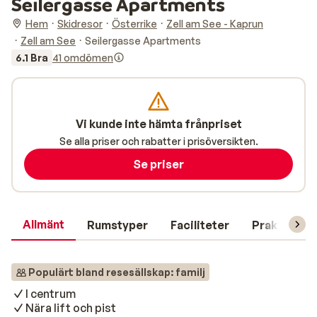
Seilergasse Apartments
Hem
Skidresor
Österrike
Zell am See - Kaprun
Zell am See
Seilergasse Apartments
6.1 Bra
41 omdömen
Vi kunde inte hämta frånpriset
Se alla priser och rabatter i prisöversikten.
Se priser
Allmänt
Rumstyper
Faciliteter
Praktisk in
Populärt bland resesällskap: familj
I centrum
Nära lift och pist