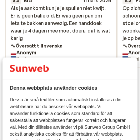
Bra
1 mars 2026
F
6.0
8.0
Als je aankomt kun je je spullen niet kwijt.
Als je aankomt kun je je spullen niet kwijt.
Op zich
Op zich
Er is geen balie oid. Er was geen pan om
Er is geen balie oid. Er was geen pan om
schoon.
schoon.
iets te bakken aanwezig. Een handdoek
iets te bakken aanwezig. Een handdoek
stoel o
stoel o
waar je 4 dagen mee moet doen.. dat is wat
waar je 4 dagen mee moet doen.. dat is wat
woonka
woonka
karig
karig
je op b
je op b
Översätt till svenska
Övers
Anonym
Ano
Partner
Famil
Visa alla 41 omdömen
Läge
Denna webbplats använder cookies
Dessa är små textfiler som automatiskt installeras i din
webbläsare när du besöker vår webbplats. Vi
använder funktionella cookies som standard för att
säkerställa att webbplatsen fungerar korrekt och fungerar
Visa på karta
väl. Med din tillåtelse använder vi på Sunweb Group GmbH
också analytiska cookies för att förbättra vår webbplats,