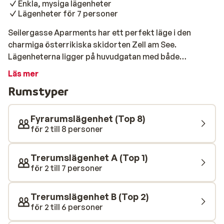
Enkla, mysiga lägenheter
Lägenheter för 7 personer
Seilergasse Aparments har ett perfekt läge i den
charmiga österrikiska skidorten Zell am See.
Lägenheterna ligger på huvudgatan med både
restauranger och afterskibarer nära till hands med
Läs mer
förtrollande utsikt över Zeller See. Pister och lift ligger
Rumstyper
några minuters promenad från Seilergasse, så att du
kan spendera så mycket tid du vill i det spännande
skidområdet. Seilergasse består av enkla men fina
Fyrarumslägenhet (Top 8)
lägenheter, som rymmer upp till sju personer. Vi
för 2 till 8 personer
rekommenderar Seilergasse Apartments till alla som
vill bo nära till allt under sin skidresa i Zell am See.
Trerumslägenhet A (Top 1)
för 2 till 7 personer
Trerumslägenhet B (Top 2)
för 2 till 6 personer