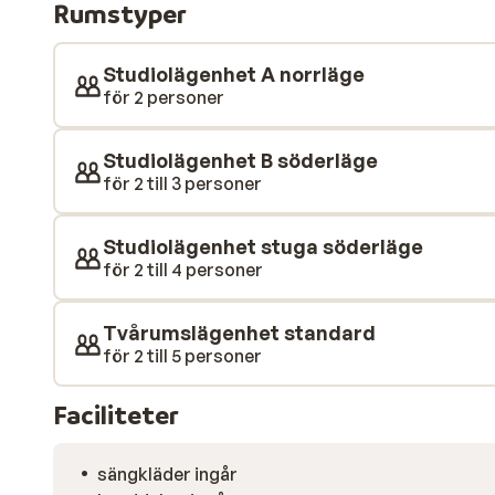
Rumstyper
dock alla de bekvämligheter du behöver.
Studiolägenhet A norrläge
för 2 personer
Studiolägenhet B söderläge
för 2 till 3 personer
Studiolägenhet stuga söderläge
för 2 till 4 personer
Tvårumslägenhet standard
för 2 till 5 personer
Faciliteter
sängkläder ingår