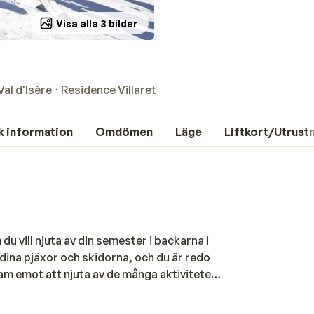
Visa alla 3 bilder
Val d'Isère
Residence Villaret
k information
Omdömen
Läge
Liftkort/Utrust
 du vill njuta av din semester i backarna i
 dina pjäxor och skidorna, och du är redo
am emot att njuta av de många aktiviteter
avstånd från bostaden. Residence Villaret
r. De skiljer sig åt i inredning men har