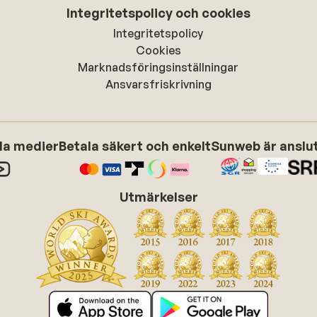
Integritetspolicy och cookies
Integritetspolicy
Cookies
Marknadsföringsinställningar
Ansvarsfriskrivning
ala medier
Betala säkert och enkelt
Sunweb är anslute
Utmärkelser