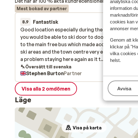
Det här är 100 % äkta kundrecensioner som verkligen 
analytiska coo
information d
Mest bokad av partner
marknadsförin
Fantastisk
19 apr.
cookies kan vi
8.9
annonser mer 
Good location especially during the main ski seaso
Good location especially during the main ski seaso
you would be able to ski door to door. Just 100 m w
you would be able to ski door to door. Just 100 m w
Genom att kli
to the main free bus which made accessing the oth
to the main free bus which made accessing the oth
klickar på "Ha
ski areas and the town centre very easy. Wouldn't 
ski areas and the town centre very easy. Wouldn't 
vilka cookies 
a problem staying here again as it ticks every box f
a problem staying here again as it t...
mer
helst.
accessing the lifts, shop, and all the other things 
Översätt till svenska
Stephen Burton
Partner
require for a great holiday.
Visa alla 2 omdömen
Hantera
Avvisa
Läge
Visa på karta