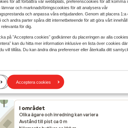
speglar deras upplevelser av vår produkt.
Mer om recensio
kies för att förbättra vår webbplats, preferenscookies för att komma 
u lämnar och marknadsföringscookies för att analysera vår
gsprestanda och anpassa våra erbjudanden. Genom att placera 1:a 
 2025
Fantastisk
13 jan.
 och andra parter spåra ditt internetbeteende för att göra vårt innehål
9.0
relevanta för dig.
n as
n as
No
No
alk
alk
Översätt till svenska
cka på "Acceptera cookies" godkänner du placeringen av alla cookie
er
er
ntera" kan du hitta mer information inklusive en lista över cookies där
have
have
du vill tillåta. Du kan ändra dina preferenser eller återkalla ditt samt
or
you
Anonym
Partner
Acceptera cookies
I området
Olika ägare och inredning kan variera
Avstånd till pist ca 0 m