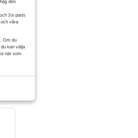
ner
ihåg den
och 3:e parts
 2024
l och våra
s. Om du
 du kan välja
ycke när som