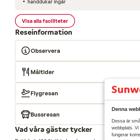
handdukar ingår
Visa alla faciliteter
Reseinformation
Observera
Måltider
Flygresan
Denna webb
Bussresan
Dessa är små 
Vad våra gäster tycker
webbplats. Vi
fungerar korr