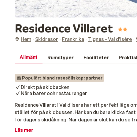
Residence Villaret
Hem
Skidresor
Frankrike
Tignes - Val d'Isère
Allmänt
Rumstyper
Faciliteter
Praktis
Populärt bland resesällskap: partner
Direkt på skidbacken
Nära barer och restauranger
Residence Villaret i Val d'Isere har ett perfekt läge om
stället för på skidbussen. Här kan du bara klicka fast
för dagens skidåkning. När dagen är slut kan du se fr
centrum har att bjuda på, och det är också inom gång
Läs mer
består av olika typer av bekväma och trevliga lägenhete