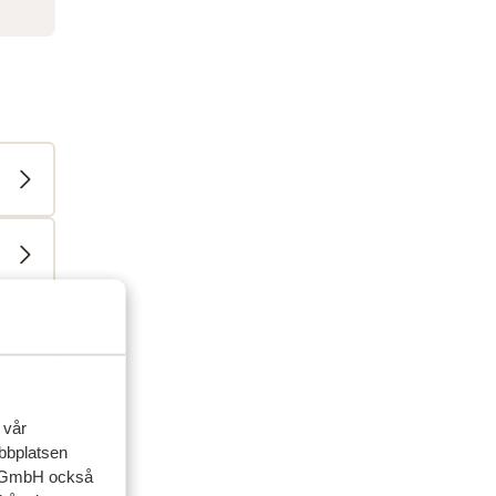
 vår
ebbplatsen
up GmbH också