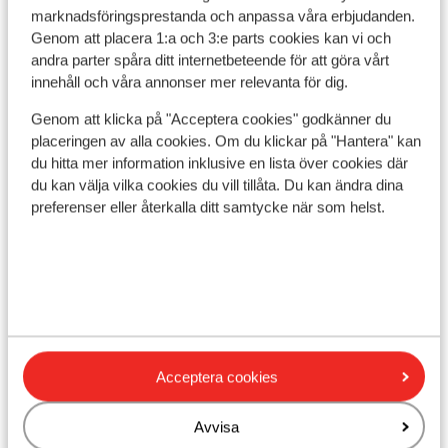
I centrum
marknadsföringsprestanda och anpassa våra erbjudanden.
Genom att placera 1:a och 3:e parts cookies kan vi och
Avstånd till flygplats innsbruck är ca 75 km
andra parter spåra ditt internetbeteende för att göra vårt
Avstånd till skidbuss ca 80 m ( skidbuss är gratis
innehåll och våra annonser mer relevanta för dig.
vid uppvisat liftkort / gäskort)
Avstånd till skidlift penkenbahn är ca 100 m:
Genom att klicka på "Acceptera cookies" godkänner du
ahornbahn är ca 300 km
placeringen av alla cookies. Om du klickar på "Hantera" kan
Närmaste kiosk ca 150 m
du hitta mer information inklusive en lista över cookies där
Närmaste restaurang ca 100 m
du kan välja vilka cookies du vill tillåta. Du kan ändra dina
preferenser eller återkalla ditt samtycke när som helst.
Liftkort/Utrustning/Skidskola
Liftkort
Skidskola
Acceptera cookies
Utrustning
Avvisa