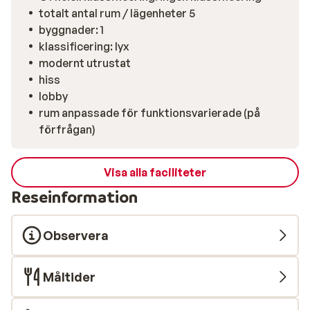
totalt antal rum / lägenheter 5
byggnader: 1
klassificering: lyx
modernt utrustat
hiss
lobby
rum anpassade för funktionsvarierade (på
förfrågan)
Visa alla faciliteter
Reseinformation
Observera
Måltider