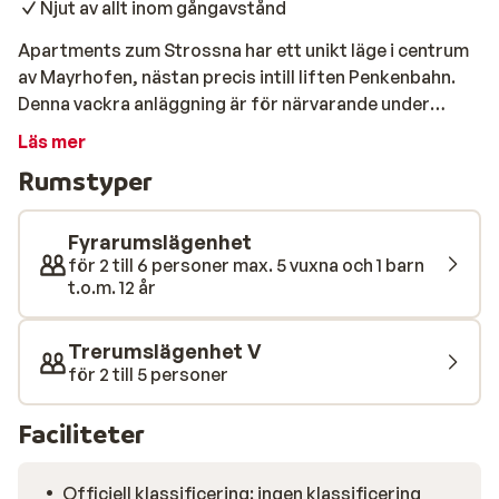
Njut av allt inom gångavstånd
Apartments zum Strossna har ett unikt läge i centrum
av Mayrhofen, nästan precis intill liften Penkenbahn.
Denna vackra anläggning är för närvarande under
uppbyggnad och kommer att vara färdigt i slutet av
Läs mer
sommaren. De lyxiga lägenheterna är trendiga och
Rumstyper
utrustade med ett vackert kök, två eller tre bekväma
sovrum och en balkong med utsikt över centrum. Som
gäst på Apartments zum Strossna har du tillgång till
Fyrarumslägenhet
bastun på Sporthotel Strass! Foton av Apartments
för 2 till 6 personer max. 5 vuxna och 1 barn
t.o.m. 12 år
zum Strossna följer så fort som möjligt.
Trerumslägenhet V
för 2 till 5 personer
Faciliteter
Officiell klassificering: ingen klassificering