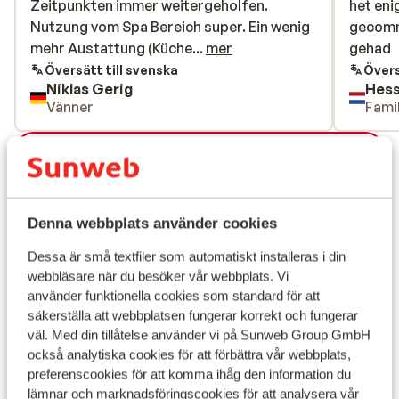
Zeitpunkten immer weitergeholfen.
Zeitpunkten immer weitergeholfen.
het eni
het eni
Nutzung vom Spa Bereich super. Ein wenig
Nutzung vom Spa Bereich super. Ein wenig
gecomm
gecomm
mehr Austattung (Küche) wäre nicht
mehr Austattung (Küche...
mer
gehad
gehad
schlecht im Endeffekt ist aber alles
Översätt till svenska
Övers
Niklas Gerig
Hess
vorhanden was man braucht. Eventuell ein
Vänner
Famil
Besen wäre gut. Schön wäre es wenn 1x pro
Aufenthalt Handtücher gewechselt
Visa alla 14 omdömen
werden könnten.
Läge
Denna webbplats använder cookies
Dessa är små textfiler som automatiskt installeras i din
webbläsare när du besöker vår webbplats. Vi
Visa på karta
använder funktionella cookies som standard för att
säkerställa att webbplatsen fungerar korrekt och fungerar
väl. Med din tillåtelse använder vi på Sunweb Group GmbH
också analytiska cookies för att förbättra vår webbplats,
preferenscookies för att komma ihåg den information du
I området
lämnar och marknadsföringscookies för att analysera vår