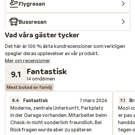
Flygresan
Bussresan
Vad våra gäster tycker
Det här är 100 % äkta kundrecensioner som verkligen
speglar deras upplevelser av vår produkt.
Mer om recensioner
Fantastisk
9.1
14 omdömen
Mest bokad av familj
Fantastisk
7 mars 2026
Br
8.4
7.1
Moderne, zentrale Unterkunft. Parkplatz
Moderne, zentrale Unterkunft. Parkplatz
Mooi co
Mooi co
in der Garage vorhanden. Mitarbeiter beim
in der Garage vorhanden. Mitarbeiter beim
er pas 
er pas 
Check-in nicht sonderlich freundlich. Bei
Check-in nicht sonderlich freundlich. Bei
handdo
handdo
Rückfragen wurde aber zu späteren
Rückfragen wurde aber zu späteren
tegen 
tegen 