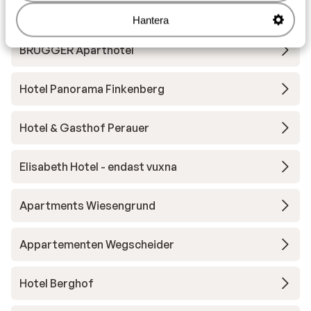
Andra boenden i Ski Zillertal 3000
Hantera
BRUGGER Aparthotel
Hotel Panorama Finkenberg
Hotel & Gasthof Perauer
Elisabeth Hotel - endast vuxna
Apartments Wiesengrund
Appartementen Wegscheider
Hotel Berghof