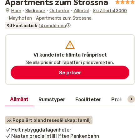
Apartments zum Strossna
Hem
Skidresor
Österrike
Zillertal
Ski Zillertal 3000
Mayrhofen
Apartments zum Strossna
9.1 Fantastisk
14 omdömen
Vi kunde inte hämta frånpriset
Se alla priser och rabatter i prisöversikten.
Se priser
Allmänt
Rumstyper
Faciliteter
Praktisk in
Populärt bland resesällskap: familj
Helt nybyggda lägenheter
Nästan precis intill liften Penkenbahn