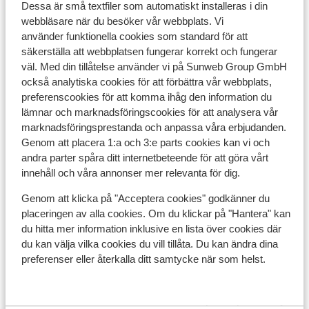
Liftkort/Utrustning/Skidskola
Dessa är små textfiler som automatiskt installeras i din
webbläsare när du besöker vår webbplats. Vi
använder funktionella cookies som standard för att
Liftkort
säkerställa att webbplatsen fungerar korrekt och fungerar
väl. Med din tillåtelse använder vi på Sunweb Group GmbH
också analytiska cookies för att förbättra vår webbplats,
Skidskola
preferenscookies för att komma ihåg den information du
lämnar och marknadsföringscookies för att analysera vår
Utrustning
marknadsföringsprestanda och anpassa våra erbjudanden.
Genom att placera 1:a och 3:e parts cookies kan vi och
andra parter spåra ditt internetbeteende för att göra vårt
Andra boenden i Avoriaz
innehåll och våra annonser mer relevanta för dig.
Genom att klicka på "Acceptera cookies" godkänner du
SOWELL COLLECTION Hôtel des Dromonts &
placeringen av alla cookies. Om du klickar på "Hantera" kan
Spa
du hitta mer information inklusive en lista över cookies där
du kan välja vilka cookies du vill tillåta. Du kan ändra dina
preferenser eller återkalla ditt samtycke när som helst.
Residence P & V Premium Amara
Résidence P&V Premium L'Amara - Specialpris