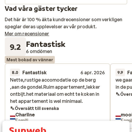
Vad våra gäster tycker
Det här är 100 % äkta kundrecensioner som verkligen
speglar deras upplevelser av vår produkt.
Mer om recensioner
Fantastisk
9.2
6 omdömen
Mest bokad av vänner
Fantastisk
6 apr. 2026
F
8.0
9.9
Nette,rustige accomodatie op de berg
Nette,rustige accomodatie op de berg
we gaan
we gaan
,aan de gondel.Ruim appartement,lekker
,aan de gondel.Ruim appartement,lekker
in de p
in de p
ontbijt.het materiaal om echt te koken in
ontbijt.het materiaal om echt te koken in
Övers
het appartement is wel minimaal.
het appartement is wel minimaal.
Översätt till svenska
Charline
Familj
Famil