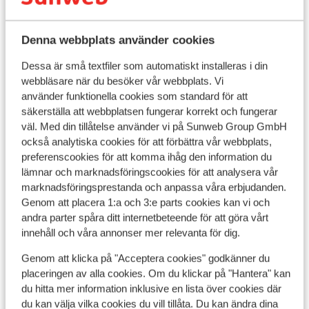
Visa alla 6 omdömen
Läge
Denna webbplats använder cookies
Dessa är små textfiler som automatiskt installeras i din
webbläsare när du besöker vår webbplats. Vi
använder funktionella cookies som standard för att
säkerställa att webbplatsen fungerar korrekt och fungerar
Visa på karta
väl. Med din tillåtelse använder vi på Sunweb Group GmbH
också analytiska cookies för att förbättra vår webbplats,
preferenscookies för att komma ihåg den information du
lämnar och marknadsföringscookies för att analysera vår
marknadsföringsprestanda och anpassa våra erbjudanden.
I området
Genom att placera 1:a och 3:e parts cookies kan vi och
Avstånd till centrum: ca 600 m
andra parter spåra ditt internetbeteende för att göra vårt
Precis vid pisterna
innehåll och våra annonser mer relevanta för dig.
Avstånd till skidlift ca 175 m
Genom att klicka på "Acceptera cookies" godkänner du
Lugnt läge
placeringen av alla cookies. Om du klickar på "Hantera" kan
Liftkort/Utrustning/Skidskola
du hitta mer information inklusive en lista över cookies där
du kan välja vilka cookies du vill tillåta. Du kan ändra dina