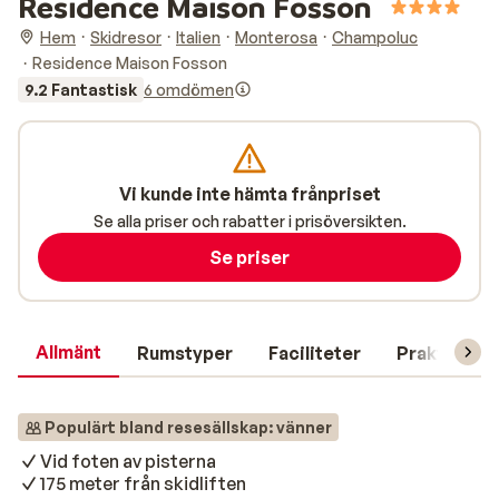
Residence Maison Fosson
Hem
Skidresor
Italien
Monterosa
Champoluc
Residence Maison Fosson
9.2 Fantastisk
6 omdömen
Vi kunde inte hämta frånpriset
Se alla priser och rabatter i prisöversikten.
Se priser
Allmänt
Rumstyper
Faciliteter
Praktisk in
Populärt bland resesällskap: vänner
Vid foten av pisterna
175 meter från skidliften