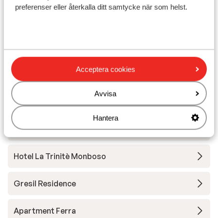
preferenser eller återkalla ditt samtycke när som helst.
Liftkort
Skidskola
Acceptera cookies
Utrustning
Avvisa
Andra boenden i Monterosa
Hantera
Residence dei Walser
Hotel La Trinitè Monboso
Gresil Residence
Apartment Ferra