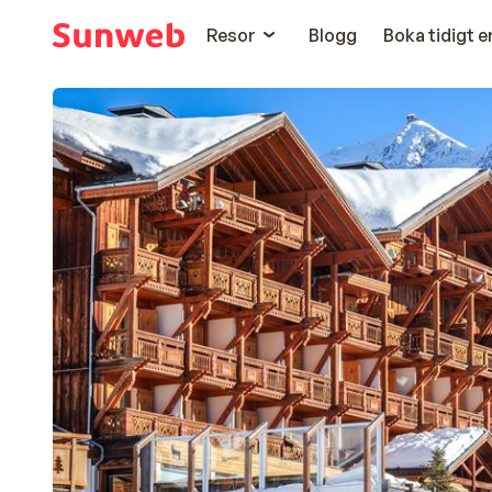
Resor
Blogg
Boka tidigt 