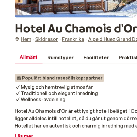
Hotel Au Chamois d'O
Hem
Skidresor
Frankrike
Alpe d'Huez Grand D
Allmänt
Rumstyper
Faciliteter
Praktis
Populärt bland resesällskap: partner
Mysig och hemtrevlig atmosfär
Traditionell och elegant inredning
Wellness-avdelning
Hotel Au Chamois d'Or är ett lyxigt hotell beläget i C
ligger alldeles intill hotellet, så du går ut genom dö
Hotellet har en autentisk och charmig inredning med 
vardagsrummet har en vacker öppen spis där du kan
Läs mer