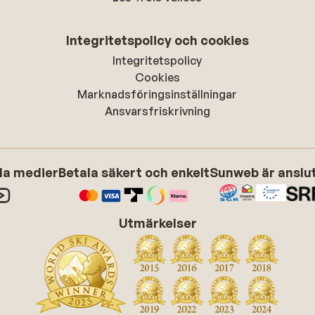
Integritetspolicy och cookies
Integritetspolicy
Cookies
Marknadsföringsinställningar
Ansvarsfriskrivning
ala medier
Betala säkert och enkelt
Sunweb är anslute
Utmärkelser