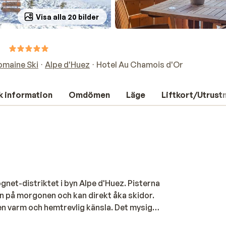
Visa alla 20 bilder
r
omaine Ski
Alpe d'Huez
Hotel Au Chamois d'Or
k information
Omdömen
Läge
Liftkort/Utrust
ognet-distriktet i byn Alpe d'Huez. Pisterna
rren på morgonen och kan direkt åka skidor.
en varm och hemtrevlig känsla. Det mysiga
 värma upp efter en dag utomhus. Rummen