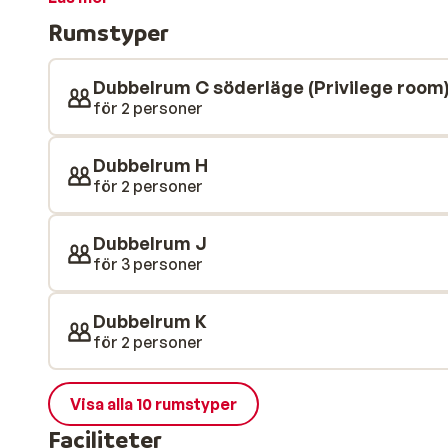
är också inredda i en elegant och traditionell alpinsti
Rumstyper
bergstopparna. Behöver dina muskler lite avkoppling 
avdelningen och värm upp dina muskler i bastun!
Dubbelrum C söderläge (Privilege room
för 2 personer
Dubbelrum H
för 2 personer
Dubbelrum J
för 3 personer
Dubbelrum K
för 2 personer
Visa alla 10 rumstyper
Faciliteter