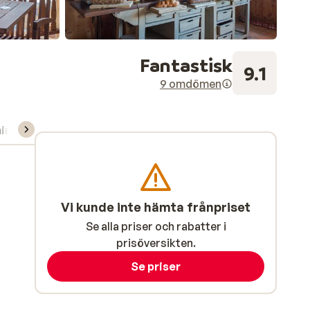
Fantastisk
9.1
9 omdömen
ning/Skidskola
Vi kunde inte hämta frånpriset
Se alla priser och rabatter i
prisöversikten.
Se priser