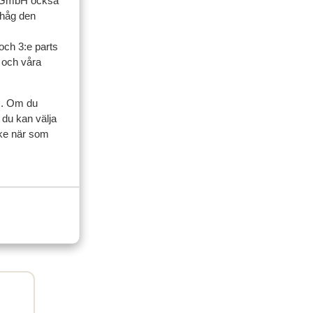
up GmbH också
ner
ihåg den
och 3:e parts
artner
l och våra
2026
e
e
s. Om du
visit
visit
 du kan välja
ycke när som