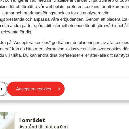
ekt och fungerar väl. Med din tillåtelse använder vi på Sunweb Gro
speglar deras upplevelser av vår produkt.
Mer om recensio
kies för att förbättra vår webbplats, preferenscookies för att komma 
u lämnar och marknadsföringscookies för att analysera vår
gsprestanda och anpassa våra erbjudanden. Genom att placera 1:a 
Mest bokad av p
 och andra parter spåra ditt internetbeteende för att göra vårt innehål
 2026
Fantastisk
28 mars 
9.0
relevanta för dig.
lde
lde
Couldn't beat this place did location go slopes, hir
Couldn't beat this place did location go slopes, hir
cka på "Acceptera cookies" godkänner du placeringen av alla cookie
shop and lift pass all within stones through. Would 
shop and lift pass all within stones through. Would 
ntera" kan du hitta mer information inklusive en lista över cookies där
baar
baar
again.
again.
du vill tillåta. Du kan ändra dina preferenser eller återkalla ditt samt
Översätt till svenska
ende
mer
n is
Anonym
Familj
Acceptera cookies
I området
Avstånd till pist ca 0 m