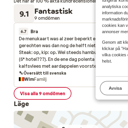
fungerar korr
Det här är 100 % äkta kundrecensioner som verkligen 
analytiska coo
Fantastisk
9.1
information d
9 omdömen
marknadsförin
cookies kan vi
Bra
5 apr.
6.7
annonser mer 
De menukaart was al zeer beperkt en van de verme
De menukaart was al zeer beperkt en van de verme
Genom att kli
gerechten was dan nog de helft niet beschikbaar!
gerechten was dan nog de helft niet beschikbaar!
klickar på "Ha
Steak: op, kip: op. Wel steeds hamburgers beschik
Steak: op, kip: op. Wel steeds hamburgers beschik
vilka cookies 
(5* hotel???). En de ene dag polenta met eend of
(5* hotel???). En de ene dag polenta met eend of
helst.
kalfsvlees met aardappelen voorstellen en de volg
kalfsvlees met aardappelen voorstellen en de vol...
dag polenta met kalfsvlees of eend met aardappele
Översätt till svenska
Wim
Familj
geen variatie!
Hantera
Avvisa
Visa alla 9 omdömen
Läge