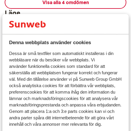
Visa alla 4 omdömen
Läge
Denna webbplats använder cookies
Visa på karta
Dessa är små textfiler som automatiskt installeras i din
webbläsare när du besöker vår webbplats. Vi
använder funktionella cookies som standard för att
säkerställa att webbplatsen fungerar korrekt och fungerar
väl. Med din tillåtelse använder vi på Sunweb Group GmbH
I området
också analytiska cookies för att förbättra vår webbplats,
Avstånd till centrum: ca 1500 m
preferenscookies för att komma ihåg den information du
Avstånd till skidbuss ca 500 m
lämnar och marknadsföringscookies för att analysera vår
Avstånd till skidlift ca 350 m
marknadsföringsprestanda och anpassa våra erbjudanden.
Genom att placera 1:a och 3:e parts cookies kan vi och
Liftkort/Utrustning/Skidskola
andra parter spåra ditt internetbeteende för att göra vårt
innehåll och våra annonser mer relevanta för dig.