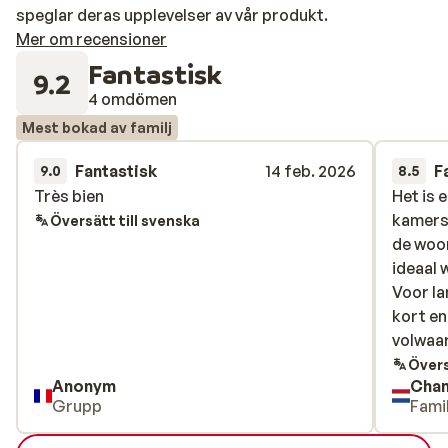
speglar deras upplevelser av vår produkt.
Mer om recensioner
Fantastisk
9.2
4 omdömen
Mest bokad av familj
Fantastisk
14 feb. 2026
F
9.0
8.5
Très bien
Très bien
Het is 
Het is 
kamers 
kamers 
Översätt till svenska
de woo
de woo
ideaal 
ideaal 
Voor la
Voor la
kort en
kort en
volwaar
volwaar
bergen.
Övers
Anonym
Chan
perfect
Grupp
Famil
een lu