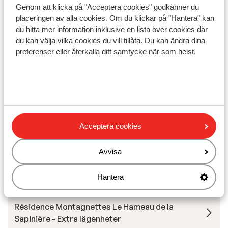
Liftkort
Genom att klicka på "Acceptera cookies" godkänner du
placeringen av alla cookies. Om du klickar på "Hantera" kan
du hitta mer information inklusive en lista över cookies där
Skidskola
du kan välja vilka cookies du vill tillåta. Du kan ändra dina
preferenser eller återkalla ditt samtycke när som helst.
Utrustning
Andra boenden i Les Menuires
Chalet la Grange de Marcelline
Acceptera cookies
Chalet de Zalie
Avvisa
Hantera
Résidence Pierre et Vacances Aconit
Résidence Montagnettes Le Hameau de la
Sapinière - Extra lägenheter