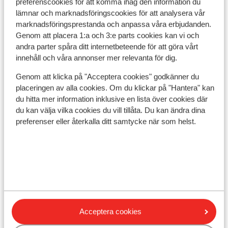
preferenscookies för att komma ihåg den information du
lämnar och marknadsföringscookies för att analysera vår
marknadsföringsprestanda och anpassa våra erbjudanden.
I området
Genom att placera 1:a och 3:e parts cookies kan vi och
Avstånd till centrum: ca 50 m
andra parter spåra ditt internetbeteende för att göra vårt
Avstånd till pist ca 100 m
innehåll och våra annonser mer relevanta för dig.
Avstånd till skidlift ca 50 m
Genom att klicka på "Acceptera cookies" godkänner du
Avstånd till skidskola ca 50 m
placeringen av alla cookies. Om du klickar på "Hantera" kan
Närmaste butiker ca 50 m
du hitta mer information inklusive en lista över cookies där
Närmaste kiosk ca 300 m
du kan välja vilka cookies du vill tillåta. Du kan ändra dina
Närmaste restaurang ca 100 m
preferenser eller återkalla ditt samtycke när som helst.
Liftkort/Utrustning/Skidskola
Liftkort
Skidskola
Acceptera cookies