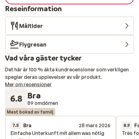
Reseinformation
Måltider
Flygresan
Vad våra gäster tycker
Det här är 100 % äkta kundrecensioner som verkligen
speglar deras upplevelser av vår produkt.
Mer om recensioner
Bra
6.8
89 omdömen
Mest bokad av familj
Bra
28 mars 2026
F
7.5
8.9
Einfache Unterkunft mit allem was nötig
Einfache Unterkunft mit allem was nötig
Très fo
Très fo