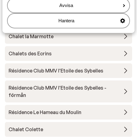
Utrustning
Avvisa
Andra boenden i Les Sybelles
Hantera
Chalet la Marmotte
Chalets des Ecrins
Résidence Club MMV l'Etoile des Sybelles
Résidence Club MMV l'Etoile des Sybelles -
förmån
Résidence Le Hameau du Moulin
Chalet Colette