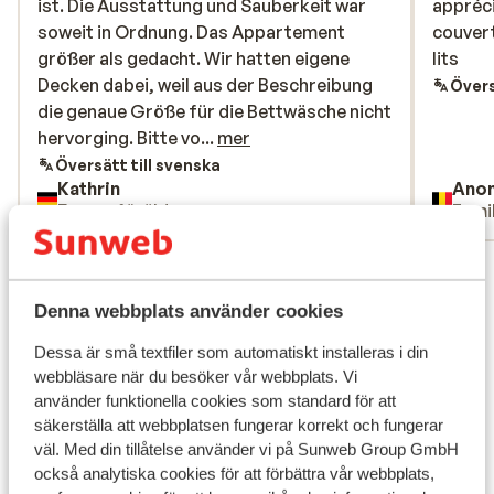
ist. Die Ausstattung und Sauberkeit war
ist. Die Ausstattung und Sauberkeit war
appréci
appréci
soweit in Ordnung. Das Appartement
soweit in Ordnung. Das Appartement
couvert
couvert
größer als gedacht. Wir hatten eigene
größer als gedacht. Wir hatten eigene
lits
lits
Decken dabei, weil aus der Beschreibung
Decken dabei, weil aus der Beschreibung
Övers
die genaue Größe für die Bettwäsche nicht
die genaue Größe für die Bettwäsche nicht
hervorging. Bitte vom Spülmittel über
hervorging. Bitte vo...
mer
Spüllappen bis zum Putzmittel und
Översätt till svenska
Kathrin
Ano
Klopapier alles selbst mitbringen.
Ensam förälder
Famil
Visa alla 89 omdömen
Läge
Denna webbplats använder cookies
Dessa är små textfiler som automatiskt installeras i din
webbläsare när du besöker vår webbplats. Vi
använder funktionella cookies som standard för att
säkerställa att webbplatsen fungerar korrekt och fungerar
Visa på karta
väl. Med din tillåtelse använder vi på Sunweb Group GmbH
också analytiska cookies för att förbättra vår webbplats,