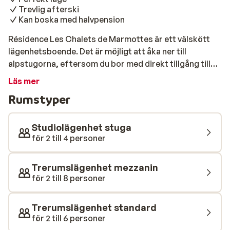
Trevlig afterski
Kan boska med halvpension
Résidence Les Chalets de Marmottes är ett välskött
lägenhetsboende. Det är möjligt att åka ner till
alpstugorna, eftersom du bor med direkt tillgång till
pisterna. Efter en dags skidåkning kan du koppla av
Läs mer
med en drink på afterski-baren Vie. Reser du som en
Rumstyper
grupp, då detta résidence verkligen ett måste.
Studiolägenhet stuga
för 2 till 4 personer
Trerumslägenhet mezzanin
för 2 till 8 personer
Trerumslägenhet standard
för 2 till 6 personer