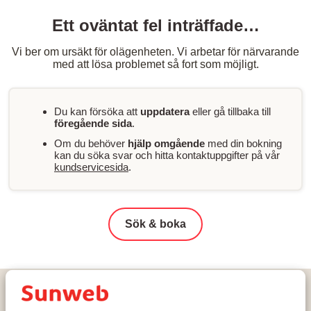
Ett oväntat fel inträffade…
Vi ber om ursäkt för olägenheten. Vi arbetar för närvarande
med att lösa problemet så fort som möjligt.
Du kan försöka att
uppdatera
eller gå tillbaka till
föregående sida
.
Om du behöver
hjälp omgående
med din bokning
kan du söka svar och hitta kontaktuppgifter på vår
kundservicesida
.
Sök & boka
Hem
Skidresor
Österrike
Sölden
Sölden
Vaya Hotel Sölden