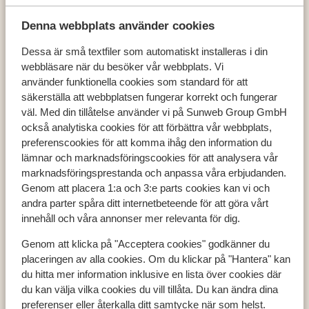
Denna webbplats använder cookies
Dessa är små textfiler som automatiskt installeras i din
webbläsare när du besöker vår webbplats. Vi
Populära länder
använder funktionella cookies som standard för att
Österrike
säkerställa att webbplatsen fungerar korrekt och fungerar
Frankrike
väl. Med din tillåtelse använder vi på Sunweb Group GmbH
Andorra
också analytiska cookies för att förbättra vår webbplats,
preferenscookies för att komma ihåg den information du
lämnar och marknadsföringscookies för att analysera vår
marknadsföringsprestanda och anpassa våra erbjudanden.
Populära destinationer
Genom att placera 1:a och 3:e parts cookies kan vi och
Ski Amadé
andra parter spåra ditt internetbeteende för att göra vårt
Zell am See - Kaprun
innehåll och våra annonser mer relevanta för dig.
Les Trois Vallées
Genom att klicka på "Acceptera cookies" godkänner du
placeringen av alla cookies. Om du klickar på "Hantera" kan
du hitta mer information inklusive en lista över cookies där
Populära skidområden
du kan välja vilka cookies du vill tillåta. Du kan ändra dina
Zell am See - Kaprun
preferenser eller återkalla ditt samtycke när som helst.