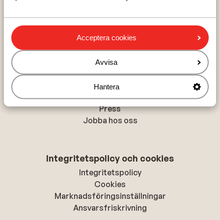
Val Thorens
La Plagne
Acceptera cookies
Om Sunweb
Avvisa
Om Sunweb
Hållbar semester
Hantera
Tillgänglighetsdirektiv
Press
Jobba hos oss
Integritetspolicy och cookies
Integritetspolicy
Cookies
Marknadsföringsinställningar
Ansvarsfriskrivning