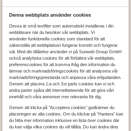
VAYA Post Saalbach
Denna webbplats använder cookies
Dessa är små textfiler som automatiskt installeras i din
webbläsare när du besöker vår webbplats. Vi
Populära länder
använder funktionella cookies som standard för att
säkerställa att webbplatsen fungerar korrekt och fungerar
Österrike
väl. Med din tillåtelse använder vi på Sunweb Group GmbH
Frankrike
också analytiska cookies för att förbättra vår webbplats,
Andorra
preferenscookies för att komma ihåg den information du
lämnar och marknadsföringscookies för att analysera vår
marknadsföringsprestanda och anpassa våra erbjudanden.
Populära destinationer
Genom att placera 1:a och 3:e parts cookies kan vi och
andra parter spåra ditt internetbeteende för att göra vårt
Ski Amadé
innehåll och våra annonser mer relevanta för dig.
Zell am See - Kaprun
Les Trois Vallées
Genom att klicka på "Acceptera cookies" godkänner du
placeringen av alla cookies. Om du klickar på "Hantera" kan
du hitta mer information inklusive en lista över cookies där
du kan välja vilka cookies du vill tillåta. Du kan ändra dina
Populära skidområden