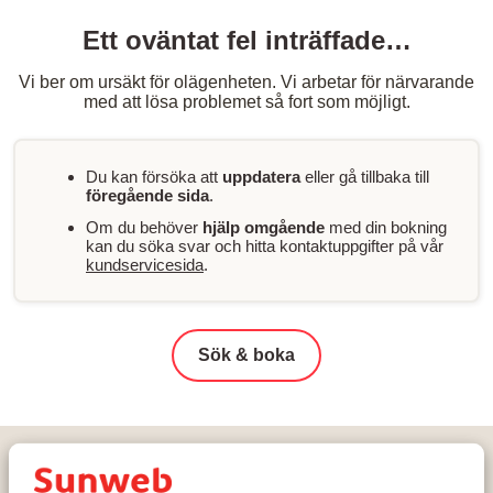
Ett oväntat fel inträffade…
Vi ber om ursäkt för olägenheten. Vi arbetar för närvarande
med att lösa problemet så fort som möjligt.
Du kan försöka att
uppdatera
eller gå tillbaka till
föregående sida
.
Om du behöver
hjälp omgående
med din bokning
kan du söka svar och hitta kontaktuppgifter på vår
kundservicesida
.
Sök & boka
Hem
Skidresor
Österrike
Saalbach-Hinterglemm-Leogang-Fieberbrunn
Saalbach