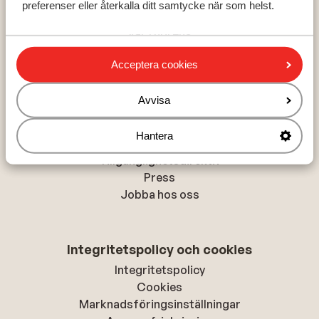
preferenser eller återkalla ditt samtycke när som helst.
Zell am See - Kaprun
Val Thorens
La Plagne
Acceptera cookies
Avvisa
Om Sunweb
Om Sunweb
Hantera
Hållbar semester
Tillgänglighetsdirektiv
Press
Jobba hos oss
Integritetspolicy och cookies
Integritetspolicy
Cookies
Marknadsföringsinställningar