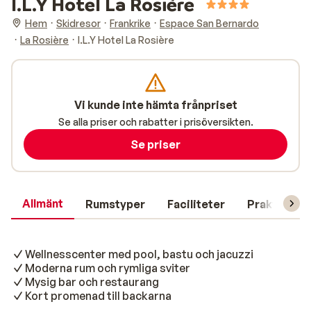
I.L.Y Hotel La Rosière
Hem
Skidresor
Frankrike
Espace San Bernardo
La Rosière
I.L.Y Hotel La Rosière
Vi kunde inte hämta frånpriset
Se alla priser och rabatter i prisöversikten.
Se priser
Allmänt
Rumstyper
Faciliteter
Praktisk in
Wellnesscenter med pool, bastu och jacuzzi
Moderna rum och rymliga sviter
Mysig bar och restaurang
Kort promenad till backarna