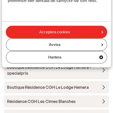
preferenser eller återkalla ditt samtycke när som helst.
Andra boenden i Espace San Bernardo
Résidence Chalet Le Refuge
Acceptera cookies
Résidence MGM Alpen Lodge
Avvisa
Résidence Prestige Odalys L'Ecrin Blanc
Hantera
Boutique Résidence CGH Le Lodge Hemera -
specialpris
Boutique Résidence CGH Le Lodge Hemera
Résidence CGH Les Cimes Blanches