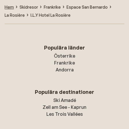
Hem
Skidresor
Frankrike
Espace San Bernardo
La Rosière
I.L.Y Hotel La Rosière
Populära länder
Österrike
Frankrike
Andorra
Populära destinationer
Ski Amadé
Zell am See - Kaprun
Les Trois Vallées