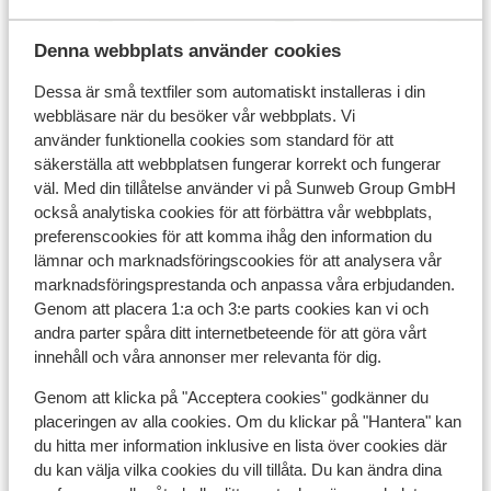
Denna webbplats använder cookies
Dessa är små textfiler som automatiskt installeras i din
I området
webbläsare när du besöker vår webbplats. Vi
Avstånd till flygplats geneve ca 200 km: Lyon ca
använder funktionella cookies som standard för att
200 km
säkerställa att webbplatsen fungerar korrekt och fungerar
Avstånd till tågstation ca 11 km
väl. Med din tillåtelse använder vi på Sunweb Group GmbH
Avstånd till pist ca 150 m
också analytiska cookies för att förbättra vår webbplats,
Avstånd till skidlift ca 300 m
preferenscookies för att komma ihåg den information du
lämnar och marknadsföringscookies för att analysera vår
Liftkort/Utrustning/Skidskola
marknadsföringsprestanda och anpassa våra erbjudanden.
Genom att placera 1:a och 3:e parts cookies kan vi och
andra parter spåra ditt internetbeteende för att göra vårt
Liftkort
innehåll och våra annonser mer relevanta för dig.
Genom att klicka på "Acceptera cookies" godkänner du
Skidskola
placeringen av alla cookies. Om du klickar på "Hantera" kan
du hitta mer information inklusive en lista över cookies där
Utrustning
du kan välja vilka cookies du vill tillåta. Du kan ändra dina