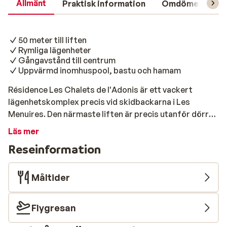
Allmänt
Praktisk information
Omdömen
L
50 meter till liften
Rymliga lägenheter
Gångavstånd till centrum
Uppvärmd inomhuspool, bastu och hamam
Résidence Les Chalets de l'Adonis är ett vackert
lägenhetskomplex precis vid skidbackarna i Les
Menuires. Den närmaste liften är precis utanför dörren
och det mysiga centrum, där du hittar många trevliga
Läs mer
barer och restauranger, ligger bara en kort promenad
Reseinformation
bort. Lägenheterna i Résidence Les Chalets de l'Adonis
är rymliga och mysiga. Efter en dag i backen kan du
koppla av i den uppvärmda poolen, bastun eller hamam.
Måltider
Färska croissanter till nästa dag beställer du enkelt i
receptionen med hjälp av brödservicen. Så kan din dag
Flygresan
börja!