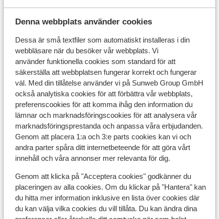
Chalet la Grange de Marcelline
Denna webbplats använder cookies
Chalet de Zalie
Dessa är små textfiler som automatiskt installeras i din
webbläsare när du besöker vår webbplats. Vi
Résidence Pierre et Vacances Aconit
använder funktionella cookies som standard för att
säkerställa att webbplatsen fungerar korrekt och fungerar
väl. Med din tillåtelse använder vi på Sunweb Group GmbH
Résidence Montagnettes Le Hameau de la
också analytiska cookies för att förbättra vår webbplats,
Sapinière - Extra lägenheter
preferenscookies för att komma ihåg den information du
lämnar och marknadsföringscookies för att analysera vår
Résidence Les Clarines - Specialpris
marknadsföringsprestanda och anpassa våra erbjudanden.
Genom att placera 1:a och 3:e parts cookies kan vi och
andra parter spåra ditt internetbeteende för att göra vårt
Résidences Les Clarines
innehåll och våra annonser mer relevanta för dig.
Genom att klicka på "Acceptera cookies" godkänner du
Village Club du Soleil Les Menuires
placeringen av alla cookies. Om du klickar på "Hantera" kan
du hitta mer information inklusive en lista över cookies där
Résidence Club MMV Le Coeur des Loges -
du kan välja vilka cookies du vill tillåta. Du kan ändra dina
Ekonomirum