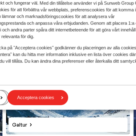
pris per person från
ekt och fungerar väl. Med din tillåtelse använder vi på Sunweb Gro
18 Apr. - Sön 25 Apr.
Sön 6 Dec. - Sön 1
5 465:-
kies för att förbättra vår webbplats, preferenscookies för att komma 
 måltider
2
person
Halvpension
2
pers
u lämnar och marknadsföringscookies för att analysera vår
Visa
gsprestanda och anpassa våra erbjudanden. Genom att placera 1:a 
 och andra parter spåra ditt internetbeteende för att göra vårt innehål
relevanta för dig.
cka på "Acceptera cookies" godkänner du placeringen av alla cookie
ntera" kan du hitta mer information inklusive en lista över cookies där
du vill tillåta. Du kan ändra dina preferenser eller återkalla ditt samt
Acceptera cookies
Galtur