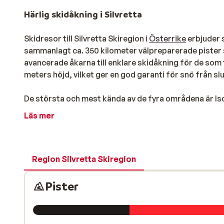
Härlig skidåkning i Silvretta
Skidresor till Silvretta Skiregion i
Österrike
erbjuder 
sammanlagt ca. 350 kilometer välpreparerade pister
avancerade åkarna till enklare skidåkning för de som 
meters höjd, vilket ger en god garanti för snö från slu
De största och mest kända av de fyra områdena är Is
och sträcker sig från Ischgl i Österrike till Samnaun i
Läs mer
med att byn är dessutom tullfri – vilket betyder billi
skid- och snowboardåkare. Här kan du utforska parkens
stor luftkudde, så att även nybörjare kan prova på. 
bästa spåren ligger mellan Ischgl och Galtür.
Region Silvretta Skiregion
Det finns två olika typer av liftkort i Silvretta skido
Pister
för varje ort. Skidbussen som går i området kostar ci
Skidorter för alla typer av skidresor