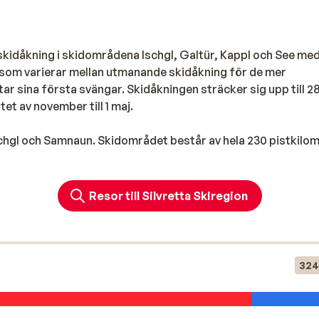
skidåkning i skidområdena Ischgl, Galtür, Kappl och See me
 som varierar mellan utmanande skidåkning för de mer
tar sina första svängar. Skidåkningen sträcker sig upp till 2
tet av november till 1 maj.
chgl och Samnaun. Skidområdet består av hela 230 pistkilo
Schweiz
. I Samnaun kan man hitta väldigt fördelaktiga priser
g shopping! Ischgl området är känt för sin stora parker för b
 halfpipe, rails och hopp. Det finns också ett hopp följt a
Resor till Silvretta Skiregion
Silvretta regionen erbjuder mer än 48 km längdskidåkningssp
mrådet. Ett som täcker hela området 350 km pist och ett liftk
324
rka 1 euro och kan ta dig från och till postområdet.