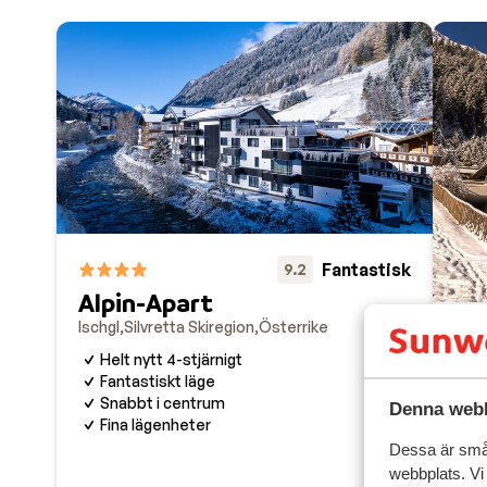
Fantastisk
9.2
Alpin-Apart
Ischgl
Silvretta Skiregion
Österrike
Helt nytt 4-stjärnigt
Re
Fantastiskt läge
Isch
Snabbt i centrum
Denna webb
Fina lägenheter
B
Dessa är små 
L
A
webbplats. Vi