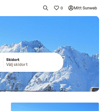
0
Mitt Sunweb
Skidort
Välj skidort