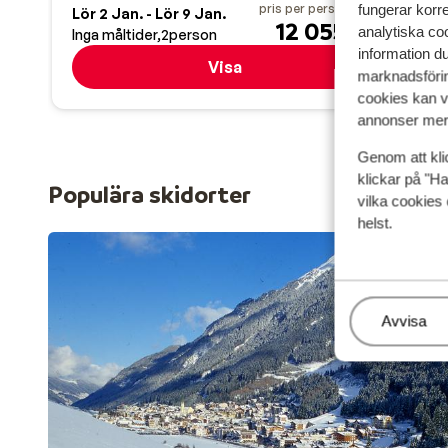
pris per person från
fungerar korr
Lör 2 Jan. - Lör 9 Jan.
Sön 
12 055:-
analytiska coo
Inga måltider
2
person
Inga
information d
Visa
marknadsförin
cookies kan vi
annonser mer 
Genom att kli
klickar på "Ha
Populära skidorter
vilka cookies 
helst.
Hantera
Avvisa