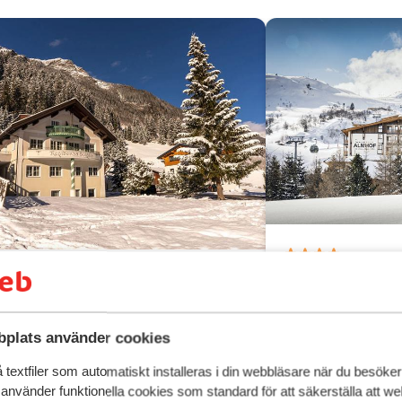
Hotel Almho
Bra
7.6
Galtür
Silvretta Ski
sidenza Solaris
gl
Silvretta Skiregion
Österrike
Ski in/ski out
plats använder cookies
I pisten
ra skidbussförbindelse
Nära tskidliften
textfiler som automatiskt installeras i din webbläsare när du besöker
ugnt läge, strax utanför Ischgl
Bra val för par
ttraktiva lägenheter
 använder funktionella cookies som standard för att säkerställa att w