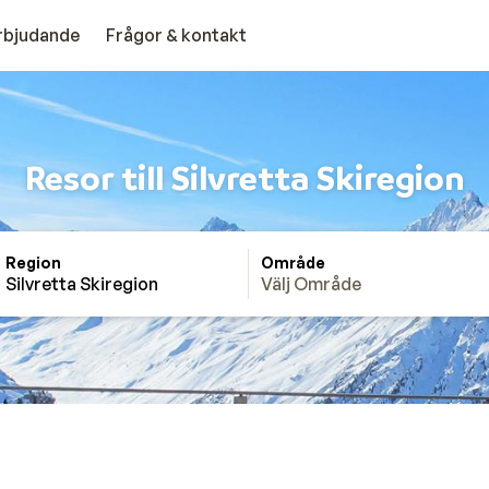
erbjudande
Frågor & kontakt
Resor till Silvretta Skiregion
Region
Område
Silvretta Skiregion
Välj Område