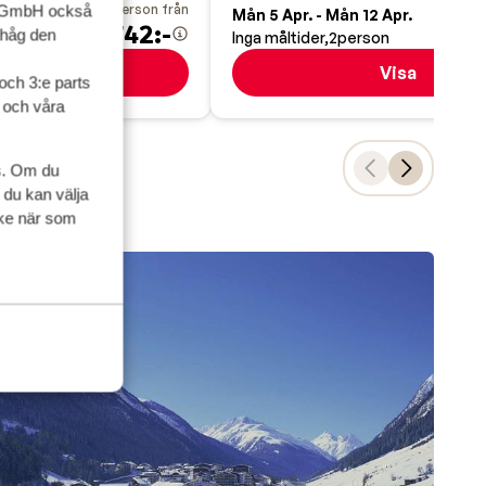
pris per person från
pris pe
up GmbH också
3 Dec.
Mån 5 Apr. - Mån 12 Apr.
12 742:-
5
ihåg den
on
Inga måltider
2
person
Visa
Visa
och 3:e parts
l och våra
s. Om du
 du kan välja
ycke när som