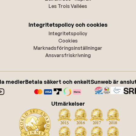
Les Trois Vallées
Integritetspolicy och cookies
Integritetspolicy
Cookies
Marknadsföringsinställningar
Ansvarsfriskrivning
ala medier
Betala säkert och enkelt
Sunweb är anslute
Utmärkelser