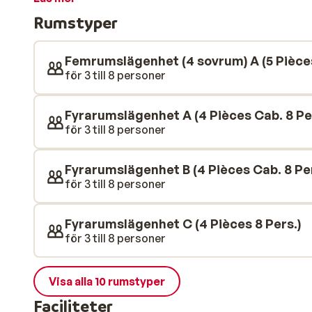
men i alla är det en charmig blandning av modern och tra
Rumstyper
möblerade och har ett fullt utrustat kök, ett modern
över det omgivande området. Dessutom finns här ett
ett fint gym. Bra att veta: 1 parkeringsplats i garaget 
Femrumslägenhet (4 sovrum) A (5 Pièces
för 3 till 8 personer
Fyrarumslägenhet A (4 Pièces Cab. 8 Pe
för 3 till 8 personer
Fyrarumslägenhet B (4 Pièces Cab. 8 Per
för 3 till 8 personer
Fyrarumslägenhet C (4 Pièces 8 Pers.)
för 3 till 8 personer
Visa alla 10 rumstyper
Faciliteter