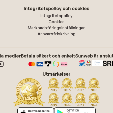
Integritetspolicy och cookies
Integritetspolicy
Cookies
Marknadsföringsinställningar
Ansvarsfriskrivning
ala medier
Betala säkert och enkelt
Sunweb är anslute
Utmärkelser