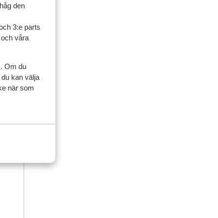
ihåg den
 grupp
och 3:e parts
l och våra
2026
/
/
s. Om du
 du kan välja
ycke när som