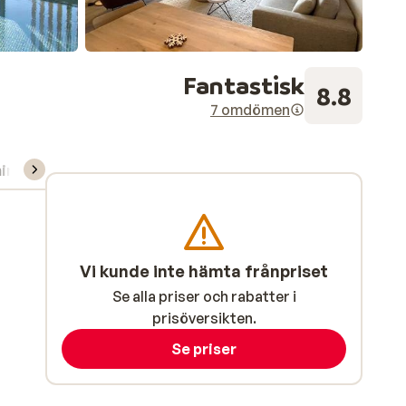
Fantastisk
8.8
7 omdömen
ning/Skidskola
Vi kunde inte hämta frånpriset
Se alla priser och rabatter i
prisöversikten.
Se priser