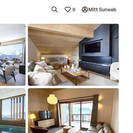
0
Mitt Sunweb