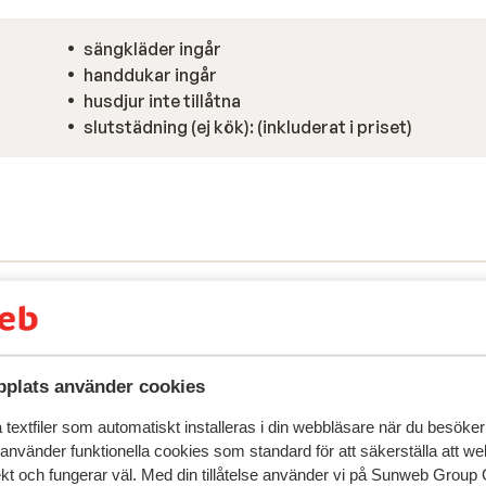
sängkläder ingår
handdukar ingår
husdjur inte tillåtna
slutstädning (ej kök): (inkluderat i priset)
plats använder cookies
textfiler som automatiskt installeras i din webbläsare när du besöker
 använder funktionella cookies som standard för att säkerställa att w
speglar deras upplevelser av vår produkt.
Mer om recensio
ekt och fungerar väl. Med din tillåtelse använder vi på Sunweb Gro