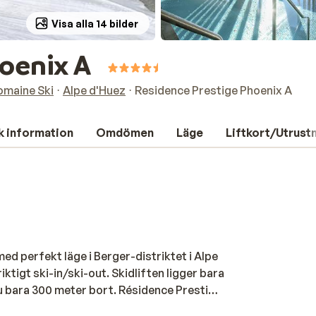
Visa alla 14 bilder
hoenix A
omaine Ski
Alpe d'Huez
Residence Prestige Phoenix A
k information
Omdömen
Läge
Liftkort/Utrust
d perfekt läge i Berger-distriktet i Alpe
iktigt ski-in/ski-out. Skidliften ligger bara
u bara 300 meter bort. Résidence Prestige
nredningen i lägenheterna skiljer sig åt,