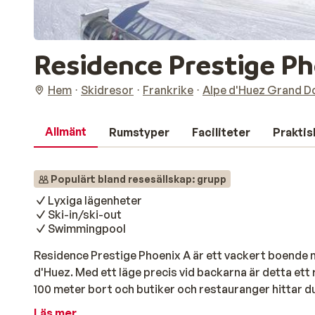
Residence Prestige P
Hem
Skidresor
Frankrike
Alpe d'Huez Grand D
Allmänt
Rumstyper
Faciliteter
Praktis
Populärt bland resesällskap: grupp
Lyxiga lägenheter
Ski-in/ski-out
Swimmingpool
Residence Prestige Phoenix A är ett vackert boende me
d'Huez. Med ett läge precis vid backarna är detta ett r
100 meter bort och butiker och restauranger hittar d
Phoenix är en vacker byggnad med mysiga lägenheter. I
Läs mer