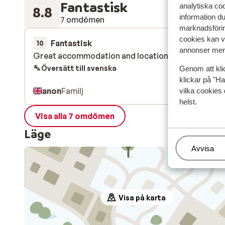
Fantastisk
analytiska coo
8.8
information d
7 omdömen
marknadsförin
cookies kan vi
Fantastisk
29 mars 
10
annonser mer 
Great accommodation and location
Great accommodation and location
Översätt till svenska
Genom att kli
klickar på "Ha
anon
Familj
vilka cookies 
helst.
Visa alla 7 omdömen
Läge
Hantera
Avvisa
Visa på karta