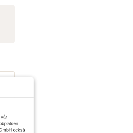
 vår
ebbplatsen
ner
up GmbH också