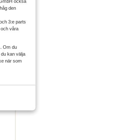
up GmbH också
 2025
ihåg den
et
et
at
at
och 3:e parts
l och våra
den
den
n
n
ie
e...
s. Om du
rmijn
 du kan välja
ycke när som