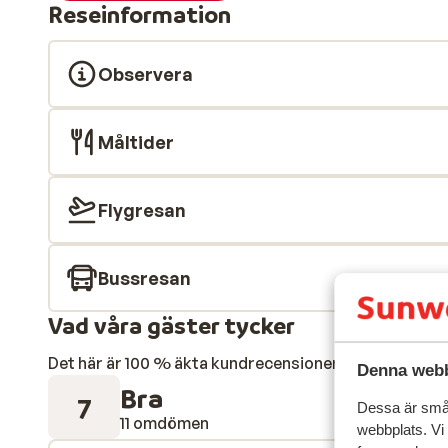
Reseinformation
Observera
Måltider
Flygresan
Bussresan
Vad våra gäster tycker
Det här är 100 % äkta kundrecensioner som verkligen 
Denna webb
Bra
7
Dessa är små 
11 omdömen
webbplats. Vi