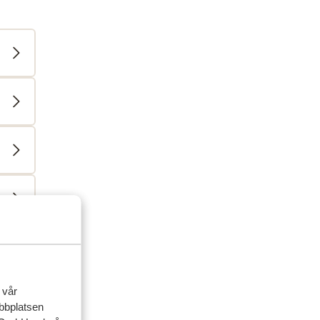
ner
 vår
familj
ebbplatsen