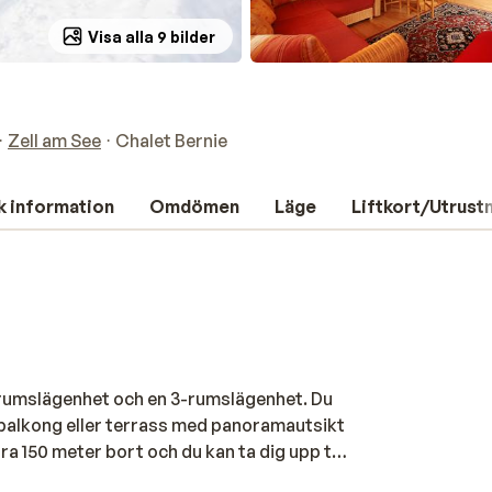
Visa alla 9 bilder
Zell am See
Chalet Bernie
k information
Omdömen
Läge
Liftkort/Utrust
2-rumslägenhet och en 3-rumslägenhet. Du
 balkong eller terrass med panoramautsikt
a 150 meter bort och du kan ta dig upp till
 ett mysigt vardagsrum, där du kan koppla