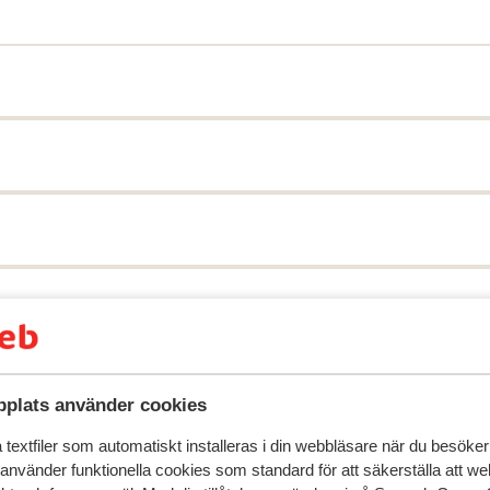
speglar deras upplevelser av vår produkt.
Mer om recensio
plats använder cookies
textfiler som automatiskt installeras i din webbläsare när du besöker
Mest bokad av 
 använder funktionella cookies som standard för att säkerställa att w