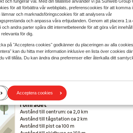
ekt och fungerar väl. Med din tillåtelse använder vi på Sunweb Gro
2025
Bra
20 dec.
6.4
kies för att förbättra vår webbplats, preferenscookies för att komma 
Appartement heeft wat kleine gebreken maar bij h
Appartement heeft wat kleine gebreken maar bij h
u lämnar och marknadsföringscookies för att analysera vår
melden daarvan naderhand kregen we het verwijt d
melden daarvan naderhand kregen we het verwijt d
gsprestanda och anpassa våra erbjudanden. Genom att placera 1:a 
 och andra parter spåra ditt internetbeteende för att göra vårt innehål
iet
iet
we tijdens tijdens ons verblijf hadden moeten mel
we tijdens tijdens ons verblijf hadden moeten mel
relevanta för dig.
e
e
zodat het ter plekke opgelost kon worden. Met ee
zodat het ter plekke opgelost kon worden. Met ee
lekkage, niet goed werkende vaatwasser en oven d
lekkage, niet goed werkende vaatwasser en oven di
cka på "Acceptera cookies" godkänner du placeringen av alla cookie
aan de buitenkant erg heet wordt lijkt een korte te
mer
ntera" kan du hitta mer information inklusive en lista över cookies där
oplossing toch niet heel waarschijnlijk.
Översätt till svenska
du vill tillåta. Du kan ändra dina preferenser eller återkalla ditt samt
Anonym
Familj
Acceptera cookies
I området
Avstånd till centrum: ca 2,0 km
Avstånd till tågstation ca 2 km
Avstånd till pist ca 100 m