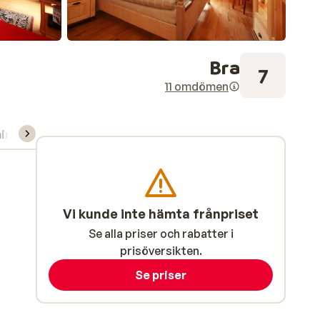
Bra
7
11 omdömen
ning/Skidskola
Vi kunde inte hämta frånpriset
Se alla priser och rabatter i
prisöversikten.
Se priser