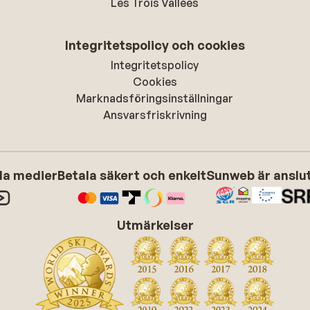
Les Trois Vallées
Integritetspolicy och cookies
Integritetspolicy
Cookies
Marknadsföringsinställningar
Ansvarsfriskrivning
ala medier
Betala säkert och enkelt
Sunweb är anslute
Utmärkelser