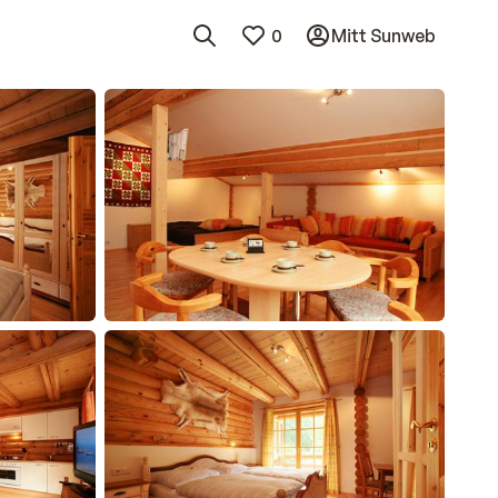
0
Mitt Sunweb