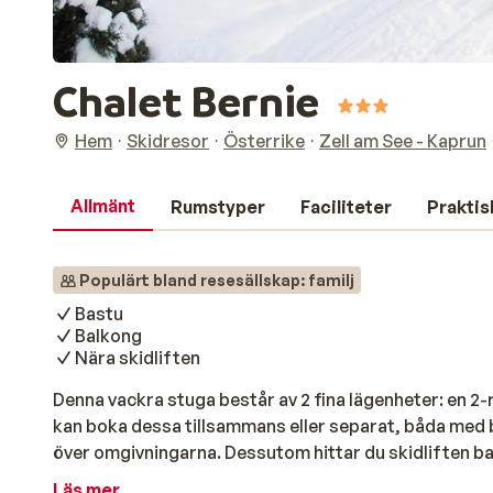
Chalet Bernie
Hem
Skidresor
Österrike
Zell am See - Kaprun
Allmänt
Rumstyper
Faciliteter
Praktis
Populärt bland resesällskap: familj
Bastu
Balkong
Nära skidliften
Denna vackra stuga består av 2 fina lägenheter: en 
kan boka dessa tillsammans eller separat, båda med
över omgivningarna. Dessutom hittar du skidliften bar
100 meter från stugan. I båda lägenheterna hittar du
Läs mer