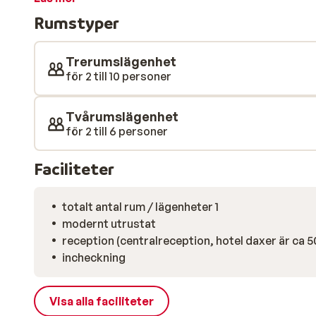
av i soffan efter en dag i skidbackarna och ett långbo
Rumstyper
finns även en härlig bastu. Du kan beställa färska frallo
stuga varje morgon. På eftermiddagen når du Zell am 
kan shoppa, sitta en trevlig terrass eller en trevlig r
Trerumslägenhet
för 2 till 10 personer
Tvårumslägenhet
för 2 till 6 personer
Faciliteter
totalt antal rum / lägenheter 1
modernt utrustat
reception (centralreception, hotel daxer är ca 5
incheckning
Visa alla faciliteter