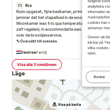
fungerar korr
Bra
27 dec. 
7.1
analytiska coo
Ruim opgezet, fijne badkamer, prima bedden. Wel
Ruim opgezet, fijne badkamer, prima bedden. Wel
information d
jammer dat het stapelbed in de woonkamer staat.
jammer dat het stapelbed in de woonkamer staat.
marknadsförin
cookies kan vi
Woonkamer was fris qua temperatuur (konden we n
Woonkamer was fris qua temperatuur (konden we n
annonser mer 
zelf regelen). In accommodatie was geen informati
zelf regelen). In accommodatie was geen informati
over de broodjesservice.
over de broodjesservice.
Genom att kli
Översätt till svenska
klickar på "Ha
vilka cookies 
Desiree
Familj
helst.
Visa alla 11 omdömen
Läge
Hantera
Avvisa
Visa på karta