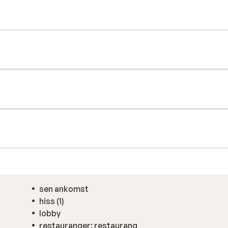
 dig för mat och dryck, det kan du få på
ch barer.
sen ankomst
hiss (1)
lobby
restauranger: restaurang