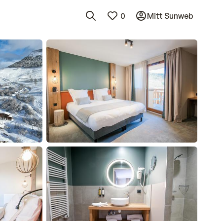
0
Mitt Sunweb