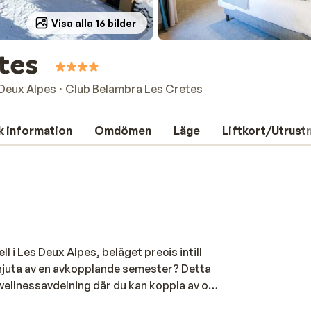
Visa alla 16 bilder
etes
Deux Alpes
Club Belambra Les Cretes
k information
Omdömen
Läge
Liftkort/Utrust
l i Les Deux Alpes, beläget precis intill
 njuta av en avkopplande semester? Detta
wellnessavdelning där du kan koppla av och
mliga och har plats för upp till fyra