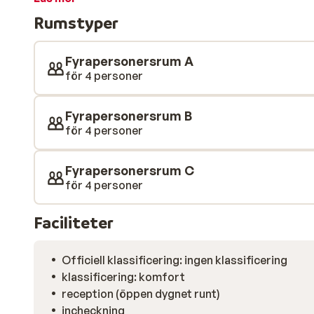
personer. Tack vare all-inclusive behöver du inte oroa
Rumstyper
hotellet hela dagen. I närområdet finns flera butiker o
Fyrapersonersrum A
för 4 personer
Fyrapersonersrum B
för 4 personer
Fyrapersonersrum C
för 4 personer
Faciliteter
Officiell klassificering: ingen klassificering
klassificering: komfort
reception (öppen dygnet runt)
incheckning