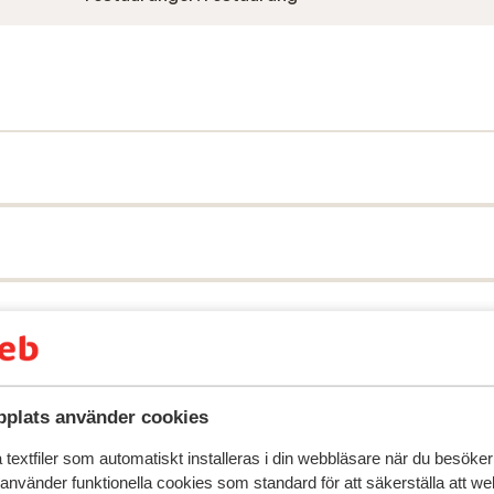
speglar deras upplevelser av vår produkt.
Mer om recensio
plats använder cookies
textfiler som automatiskt installeras i din webbläsare när du besöker
 använder funktionella cookies som standard för att säkerställa att w
 2026
Fantastisk
4 apr.
8.9