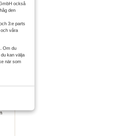
up GmbH också
ihåg den
ijn
ijn
och 3:e parts
ze
ze
l och våra
s. Om du
 du kan välja
ycke när som
m