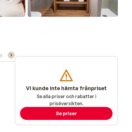
ning/Skidskola
Vi kunde inte hämta frånpriset
Se alla priser och rabatter i
prisöversikten.
Se priser