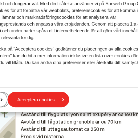
ekt och fungerar väl. Med din tillåtelse använder vi på Sunweb Gro
s
s
Zeer fijn all-inn hotel! De kinderanimatie was
Zeer fijn all-inn hotel! De kinderanimatie was
kies för att förbättra vår webbplats, preferenscookies för att komma 
superleuk, onze kinderen wilden er elke dag terug
superleuk, onze kinderen wilden er elke dag terug
u lämnar och marknadsföringscookies för att analysera vår
ng,
ng,
heen! Enige minpuntje: enkel franstalig… maar we z
heen! Enige minpuntje: enkel franstalig… maar we z
gsprestanda och anpassa våra erbjudanden. Genom att placera 1:a 
ar
ar
nu eenmaal in frankrijk en ondanks de taal hebben 
nu eenmaal in frankrijk en ondanks de taal hebben 
 och andra parter spåra ditt internetbeteende för att göra vårt innehål
toch kunnen communiceren met onze kinderen en
toch kunnen communiceren met onze kinderen en
relevanta för dig.
hadden ze een superleuke tijd.
hadde...
mer
cka på "Acceptera cookies" godkänner du placeringen av alla cookie
Översätt till svenska
ntera" kan du hitta mer information inklusive en lista över cookies där
Anonym
Familj
du vill tillåta. Du kan ändra dina preferenser eller återkalla ditt samt
I området
Acceptera cookies
Avstånd till centrum: ca 500 m
Avstånd till flygplats lyon saint exupéry är ca 160 k
Avstånd till tågstation grenoble är ca 70 km
Avstånd till uttagsautomat ca 250 m
Precis vid pisterna