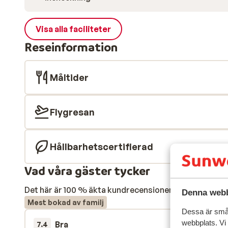
Visa alla faciliteter
Reseinformation
Måltider
Flygresan
Hållbarhetscertifierad
Vad våra gäster tycker
Det här är 100 % äkta kundrecensioner som verkligen 
Denna webb
Mest bokad av familj
Dessa är små 
webbplats. Vi
Bra
4 apr.
7.4