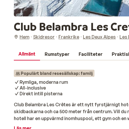
Club Belambra Les Cr
Hem
Skidresor
Frankrike
Les Deux Alpes
Les 
Allmänt
Rumstyper
Faciliteter
Praktis
Populärt bland resesällskap: familj
Rymliga, moderna rum
All-inclusive
Direkt intill pisterna
Club Belambra Les Crêtes är ett nytt fyrstjärnigt hotel
skidbackarna och ca 500 meter från centrum. Vill du
hotell har en uppvärmd inomhuspool, ett gym och en 
landa efter en dag i backen. Rummen är moderna och ry
Läs mer