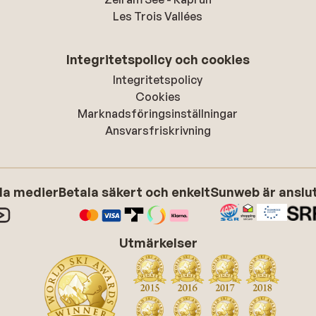
Les Trois Vallées
Integritetspolicy och cookies
Integritetspolicy
Cookies
Marknadsföringsinställningar
Ansvarsfriskrivning
ala medier
Betala säkert och enkelt
Sunweb är anslute
Utmärkelser