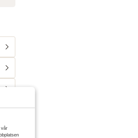
ner
 vår
ebbplatsen
 2026