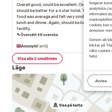
fungerar korr
Overall good, could be excellent. Overall cleanlines
Overall good, could be excellent. Overall cleanlines
analytiska coo
should be better for a 4 star hotel. The restaurant
should be better for a 4 star hotel. The restaurant
information d
food was average and felt very similar every morni
food was average and felt very similar every morni
marknadsförin
lunch and dinner. Again, should be better for a 4 st
lunch and dinner. Again, should be better for a 4 st
cookies kan vi
facility.
facility.
annonser mer 
Översätt till svenska
Genom att kli
klickar på "Ha
Anonym
Familj
vilka cookies 
helst.
Visa alla 2 omdömen
Läge
Hantera
Avvisa
Visa på karta