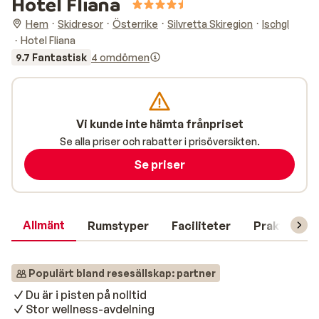
Hotel Fliana
Hem
Skidresor
Österrike
Silvretta Skiregion
Ischgl
Hotel Fliana
9.7 Fantastisk
4 omdömen
Vi kunde inte hämta frånpriset
Se alla priser och rabatter i prisöversikten.
Se priser
Allmänt
Rumstyper
Faciliteter
Praktisk in
Populärt bland resesällskap: partner
Du är i pisten på nolltid
Stor wellness-avdelning