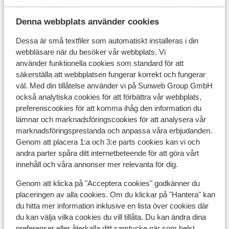
Visa på karta
Denna webbplats använder cookies
Dessa är små textfiler som automatiskt installeras i din
webbläsare när du besöker vår webbplats. Vi
I området
använder funktionella cookies som standard för att
I centrum
säkerställa att webbplatsen fungerar korrekt och fungerar
väl. Med din tillåtelse använder vi på Sunweb Group GmbH
Avstånd till busshållplats ca 100 m
också analytiska cookies för att förbättra vår webbplats,
Liftkort/Utrustning/Skidskola
preferenscookies för att komma ihåg den information du
lämnar och marknadsföringscookies för att analysera vår
marknadsföringsprestanda och anpassa våra erbjudanden.
Liftkort
Genom att placera 1:a och 3:e parts cookies kan vi och
andra parter spåra ditt internetbeteende för att göra vårt
innehåll och våra annonser mer relevanta för dig.
Skidskola
Genom att klicka på "Acceptera cookies" godkänner du
placeringen av alla cookies. Om du klickar på "Hantera" kan
Utrustning
du hitta mer information inklusive en lista över cookies där
du kan välja vilka cookies du vill tillåta. Du kan ändra dina
preferenser eller återkalla ditt samtycke när som helst.