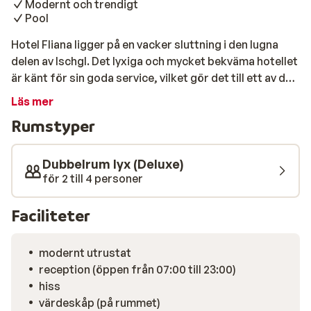
Modernt och trendigt
Pool
Hotel Fliana ligger på en vacker sluttning i den lugna
delen av Ischgl. Det lyxiga och mycket bekväma hotellet
är känt för sin goda service, vilket gör det till ett av de
bäst rankade hotellen i hela regionen. Upplev det med
Läs mer
egna ögon! Du når lätt Ischgls centrum genom en
Rumstyper
tunnel. Njut av god mat och avkoppling under ett besök
till wellness-avdelningen. Du kommer verkligen inte att
sakna något här!
Dubbelrum lyx (Deluxe)
för 2 till 4 personer
Faciliteter
modernt utrustat
reception (öppen från 07:00 till 23:00)
hiss
värdeskåp (på rummet)