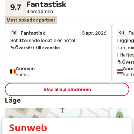
Fantastisk
9.7
4 omdömen
Mest bokad av partner
Fantastisk
5 apr. 2026
Fa
10
9.1
Schitterende locatie en hotel
Schitterende locatie en hotel
Ligging
Ligging
top, mi
top, mi
Översätt till svenska
liflafje
liflafje
Övers
Anonym
Ano
Familj
Part
Visa alla 4 omdömen
Läge