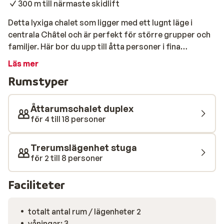
300 m till närmaste skidlift
Detta lyxiga chalet som ligger med ett lugnt läge i
centrala Châtel och är perfekt för större grupper och
familjer. Här bor du upp till åtta personer i fina
välutrustade lägenheter med gott om utrymme. Om du
Läs mer
är sugen på en drink efter skidåkningen behöver du inte
Rumstyper
gå långt. De livliga barerna ligger bara en kort
promenad bort. Detta är ett underbart ställe att
semestra på! Om du vill ta en drink eller inte vill laga mat
Åttarumschalet duplex
själv behöver du inte gå långt. Under chaletet ligger en
för 4 till 18 personer
restaurang och bar vid namn Le Nazca. På onsdagar
och fredagar spelas live musik eller en DJ.
Trerumslägenhet stuga
för 2 till 8 personer
Faciliteter
totalt antal rum / lägenheter 2
våningar: 3