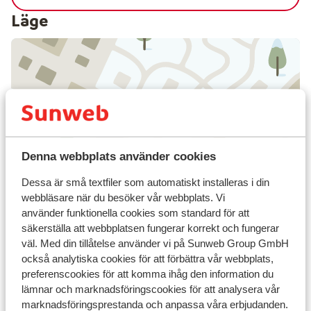
Läge
Visa på karta
Denna webbplats använder cookies
I området
Dessa är små textfiler som automatiskt installeras i din
webbläsare när du besöker vår webbplats. Vi
I centrum
använder funktionella cookies som standard för att
Avstånd till flygplats geneve är ca 80 km
säkerställa att webbplatsen fungerar korrekt och fungerar
Avstånd till busshållplats ca 100 m
väl. Med din tillåtelse använder vi på Sunweb Group GmbH
Avstånd till uttagsautomat ca 75 m
också analytiska cookies för att förbättra vår webbplats,
Avstånd till pist ca 400 m
preferenscookies för att komma ihåg den information du
Avstånd till skidbuss ca 150 m
lämnar och marknadsföringscookies för att analysera vår
Avstånd till skidlift ca 300 m
marknadsföringsprestanda och anpassa våra erbjudanden.