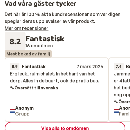
Vad våra gäster tycker
Det här är 100 % äkta kundrecensioner som verkligen
speglar deras upplevelser av vår produkt.
Mer om recensioner
Fantastisk
8.2
16 omdömen
Mest bokad av familj
Fantastisk
7 mars 2026
B
8.9
7.4
Erg leuk, ruim chalet. In het hart van het
Erg leuk, ruim chalet. In het hart van het
Jammer 
Jammer 
dorp. Alles in de buurt, ook de gratis bus.
dorp. Alles in de buurt, ook de gratis bus.
er 4 la
er 4 la
het bed
het bed
Översätt till svenska
nog op
nog op
Övers
Anonym
Ano
Grupp
Famil
Visa alla 16 omdömen