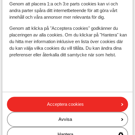
Avstånd till skidskola ca 100 m
Genom att placera 1:a och 3:e parts cookies kan vi och
Närmaste butiker ca 0 m
andra parter spåra ditt internetbeteende för att göra vårt
Närmaste kiosk ca 75 m
innehåll och våra annonser mer relevanta för dig.
Närmaste restaurang ca 0 m
Genom att klicka på "Acceptera cookies" godkänner du
På en trafikerad väg
placeringen av alla cookies. Om du klickar på "Hantera" kan
du hitta mer information inklusive en lista över cookies där
Liftkort/Utrustning/Skidskola
du kan välja vilka cookies du vill tillåta. Du kan ändra dina
preferenser eller återkalla ditt samtycke när som helst.
Liftkort
Skidskola
Utrustning
Acceptera cookies
Andra boenden i Chatel
Avvisa
Résidence Odalys Les Fermes de Châtel
Hantera