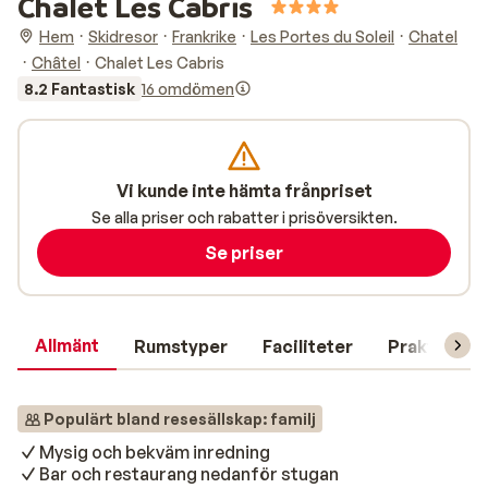
Chalet Les Cabris
Hem
Skidresor
Frankrike
Les Portes du Soleil
Chatel
Châtel
Chalet Les Cabris
8.2 Fantastisk
16 omdömen
Vi kunde inte hämta frånpriset
Se alla priser och rabatter i prisöversikten.
Se priser
Allmänt
Rumstyper
Faciliteter
Praktisk in
Populärt bland resesällskap: familj
Mysig och bekväm inredning
Bar och restaurang nedanför stugan