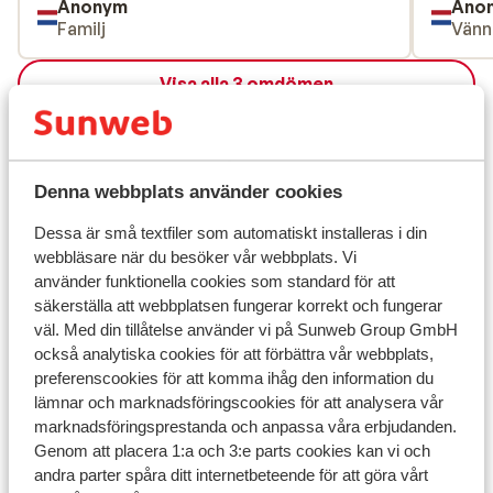
Anonym
Ano
Familj
Vänn
Visa alla 3 omdömen
Läge
Denna webbplats använder cookies
Dessa är små textfiler som automatiskt installeras i din
Visa på karta
webbläsare när du besöker vår webbplats. Vi
använder funktionella cookies som standard för att
säkerställa att webbplatsen fungerar korrekt och fungerar
väl. Med din tillåtelse använder vi på Sunweb Group GmbH
också analytiska cookies för att förbättra vår webbplats,
preferenscookies för att komma ihåg den information du
I området
lämnar och marknadsföringscookies för att analysera vår
Avstånd till centrum: ca 400 m
marknadsföringsprestanda och anpassa våra erbjudanden.
Avstånd till pist ca 400 m
Genom att placera 1:a och 3:e parts cookies kan vi och
Skidbuss i direktanslutning till hotellet
andra parter spåra ditt internetbeteende för att göra vårt
Avstånd till skidlift ca 400 m