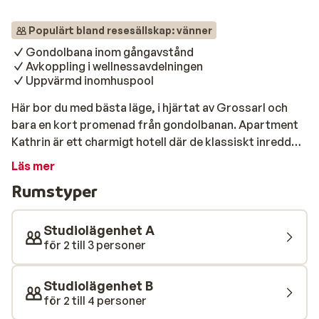
Populärt bland resesällskap: vänner
Gondolbana inom gångavstånd
Avkoppling i wellnessavdelningen
Uppvärmd inomhuspool
Här bor du med bästa läge, i hjärtat av Grossarl och
bara en kort promenad från gondolbanan. Apartment
Kathrin är ett charmigt hotell där de klassiskt inredda
rummen rymmer upp till fyra personer – perfekt för
Läs mer
både familjer och vänner. I restaurangen väntar
Rumstyper
österrikiska rätter och Salzburg-specialiteter, lagade
med lokala råvaror och serverade i en varm atmosfär.
Efter en dag i backen kan du koppla av i hotellets spa
Studiolägenhet A
med inomhuspool, finsk bastu och ångbad.
för 2 till 3 personer
Studiolägenhet B
för 2 till 4 personer