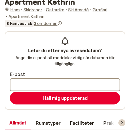
Apartment Kathrin
Hem
Skidresor
Österrike
Ski Amadé
Großarl
Apartment Kathrin
8 Fantastisk
3 omdömen
Letar du efter nya avresedatum?
Ange din e-post så meddelar vi dig när datumen blir
tillgängliga.
E-post
Håll mig uppdaterad
Allmänt
Rumstyper
Faciliteter
Praktisk in