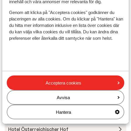
innehåll och våra annonser mer relevanta för dig.
Liftkort/Utrustning/Skidskola
Genom att klicka på "Acceptera cookies" godkänner du
placeringen av alla cookies. Om du klickar på "Hantera" kan
du hitta mer information inklusive en lista över cookies där
Liftkort
du kan välja vilka cookies du vill tillåta. Du kan ändra dina
preferenser eller återkalla ditt samtycke när som helst.
Skidskola
Utrustning
Andra boenden i Ski Amadé
Acceptera cookies
More Mountain Suites
Avvisa
Hantera
A-ROSA Collection Straubinger Grand Hotel
Hotel Österreichischer Hof