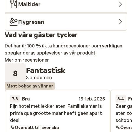
Måltider
Flygresan
Vad våra gäster tycker
Det här är 100 % äkta kundrecensioner som verkligen
speglar deras upplevelser av vår produkt.
Mer om recensioner
Fantastisk
8
3 omdömen
Mest bokad av vänner
Bra
15 feb. 2025
F
7.8
8.4
Fijn hotel met lekker eten. Familiekamer is
Fijn hotel met lekker eten. Familiekamer is
Zeer ga
Zeer ga
prima qua grootte maar heeft geen apart
prima qua grootte maar heeft geen apart
eten zo
eten zo
deel
deel
schoon
schoon
Översätt till svenska
Övers