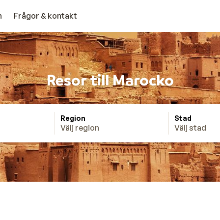
n
Frågor & kontakt
Resor till Marocko
Region
Stad
Välj region
Välj stad