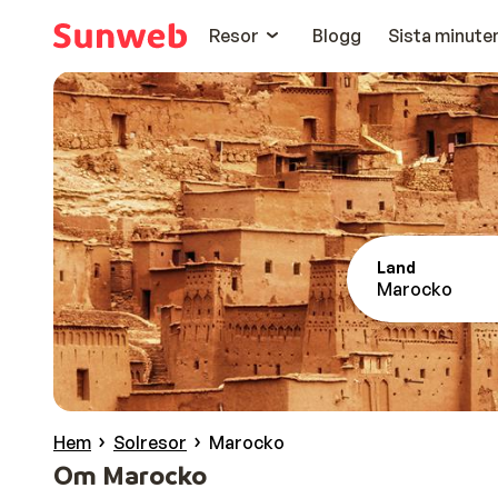
Resor
Blogg
Sista minute
Land
Marocko
Hem
Solresor
Marocko
Om Marocko