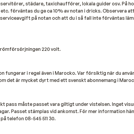
ervitörer, städare, taxichaufförer, lokala guider osv. På hot
etc. förväntas du ge ca 10% av notan i dricks. Observera att
serviceavgift på notan och att du i så fall inte förväntas läm
trömförsörjningen 220 volt.
n fungerar i regel även i Marocko. Var försiktig när du anvä
om det är mycket dyrt med ett svenskt abonnemang i Maroc
 pass måste passet vara giltigt under vistelsen. Inget vis
 dagar. Passet stämplas vid ankomst. För mer information hänvi
å telefon 08-545 511 30.