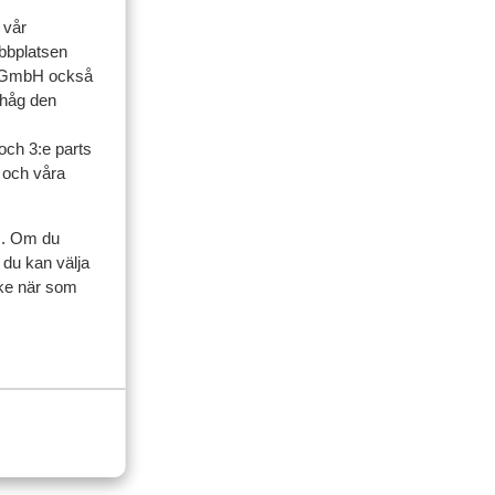
 vår
ebbplatsen
mmer att vara
up GmbH också
ihåg den
och 3:e parts
l och våra
s. Om du
 du kan välja
ycke när som