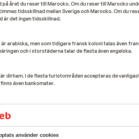
id på året du reser till Marocko. Om du reser till Marocko un
timmes tidsskillnad mellan Sverige och Marocko. Om du rese
 är det ingen tidsskillnad.
t är arabiska, men som tidigare fransk koloni talas även fran
tnäringen och i storstäderna talar de flesta även engelska.
n är dirham. I de flesta turistområden accepteras de vanligas
 finns även bankomater.
efolkningen muslimer och religionen spelar en stor roll i de
 liv. På hotellen märker du inte mycket av detta, men om du
giös plats rekommenderar vi att du bär lämpliga kläder. Se ti
ommer också att märka att böneutrop hörs via högtalare i m
plats använder cookies