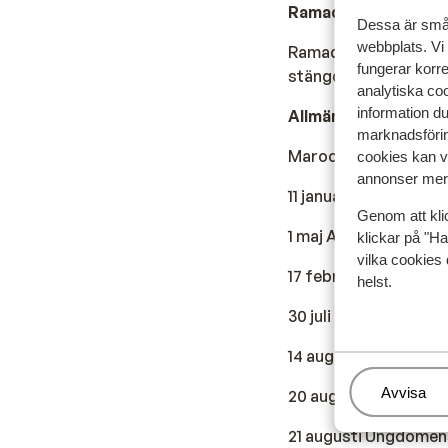
Ramadan:
Dessa är små 
webbplats. Vi
Ramadan är en viktig
fungerar korr
stängda under denna 
analytiska coo
information d
Allmänna helgdagar:
marknadsförin
Marocko har flera al
cookies kan vi
annonser mer 
11 januari Självständ
Genom att kli
1 maj Arbetets dag
klickar på "Ha
vilka cookies 
17 februari till 19 m
helst.
30 juli Tronens fest
14 augusti Oued-Edd
Hantera
Avvisa
20 augusti Kungens o
21 augusti Ungdomen