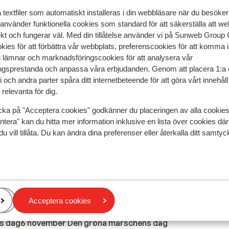
textfiler som automatiskt installeras i din webbläsare när du besöker
 använder funktionella cookies som standard för att säkerställa att w
 helgdag i Marocko och många butiker och restauranger ko
ekt och fungerar väl. Med din tillåtelse använder vi på Sunweb Gro
period.
kies för att förbättra vår webbplats, preferenscookies för att komma 
u lämnar och marknadsföringscookies för att analysera vår
gsprestanda och anpassa våra erbjudanden. Genom att placera 1:a 
lmänna helgdagar under hela året.
 och andra parter spåra ditt internetbeteende för att göra vårt innehål
relevanta för dig.
ighetsmanifestet
cka på "Acceptera cookies" godkänner du placeringen av alla cookie
ntera" kan du hitta mer information inklusive en lista över cookies där
du vill tillåta. Du kan ändra dina preferenser eller återkalla ditt samt
ars Ramadan
ahab
Acceptera cookies
ch revolutionens dag
s dag6 november Den gröna marschens dag