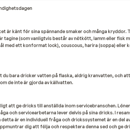
ändighetsdagen
et är känt för sina spännande smaker och många kryddor. 
r tagine (som vanligtvis består av nötkött, lamm eller fisk
skål med ett konformat lock), couscous, harira (soppa) eller 
du bara dricker vatten på flaska, aldrig kranvatten, och att
om de inte är gjorda av källvatten.
ligt att ge dricks till anställda inom servicebranschen. Löne
åga och servicearbetarna lever delvis på sina dricks. I resan
 detta är en individuell fråga och drickssystemet är en del a
 uppmuntrar dig att följa och respektera denna sed och ge dric