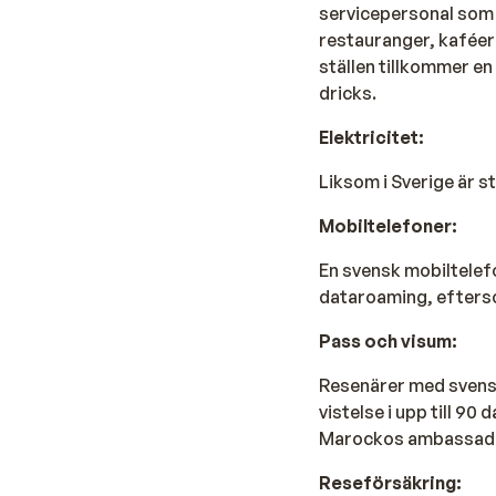
servicepersonal som s
restauranger, kaféer 
ställen tillkommer en 
dricks.
Elektricitet:
Liksom i Sverige är s
Mobiltelefoner:
En svensk mobiltelefo
dataroaming, efters
Pass och visum:
Resenärer med svenskt
vistelse i upp till 90
Marockos ambassad p
Reseförsäkring: