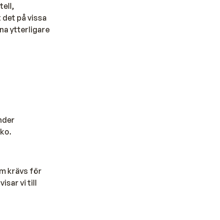
ell,
 det på vissa
na ytterligare
nder
ko.
um krävs för
sar vi till