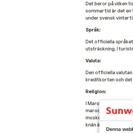
Det beror på vilken t
sommartid är det en 
under svensk vintertid
Språk:
Det officiella språke
utsträckning. I turis
Valuta:
Den officiella valuta
kreditkorten och det
Religion:
I Marocko är 98% av b
marockanernas dagliga
moské eller annan reli
knän är täckta. Du k
Denna webb