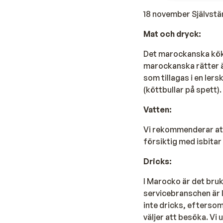
18 november Självst
Mat och dryck:
Det marockanska kök
marockanska rätter ä
som tillagas i en ler
(köttbullar på spett).
Vatten:
Vi rekommenderar att 
försiktig med isbitar 
Dricks:
I Marocko är det bruk
servicebranschen är l
inte dricks, eftersom
väljer att besöka. Vi