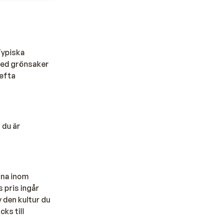
Typiska
 med grönsaker
kefta
 du är
rna inom
s pris ingår
v den kultur du
ks till