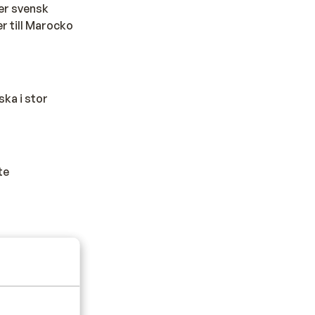
der svensk
r till Marocko
ska i stor
te
 lokala
 vill besöka en
ll att axlar och
oskéerna.