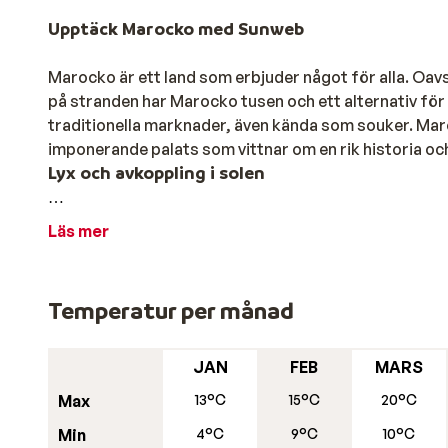
Upptäck Marocko med Sunweb
Marocko är ett land som erbjuder något för alla. Oavs
på stranden har Marocko tusen och ett alternativ för 
traditionella marknader, även kända som souker. Ma
imponerande palats som vittnar om en rik historia och
Lyx och avkoppling i solen
För den som söker lyx och avkoppling erbjuder den ma
Läs mer
av vackra stränder, utan också av olika aktiviteter s
golfbanor. Moderna semester anläggningar längs kust
möjligheter som pooler och hamam, där du kan koppla b
Temperatur per månad
Agadir
lockar till exempel många turister året runt. Om
rekommendera. Här kan kulturälskare njuta av souker
Och på det centrala torget Djemaa el Fna kommer du 
JAN
FEB
MARS
och historieberättare.
Max
13°C
15°C
20°C
Min
4°C
9°C
10°C
För naturälskare och äventyrare har Marocko också m