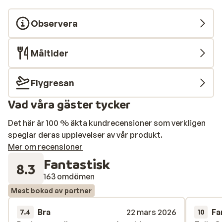
Observera
Måltider
Flygresan
Vad våra gäster tycker
Det här är 100 % äkta kundrecensioner som verkligen
speglar deras upplevelser av vår produkt.
Mer om recensioner
Fantastisk
8.3
163 omdömen
Mest bokad av partner
Bra
22 mars 2026
Fa
7.4
10