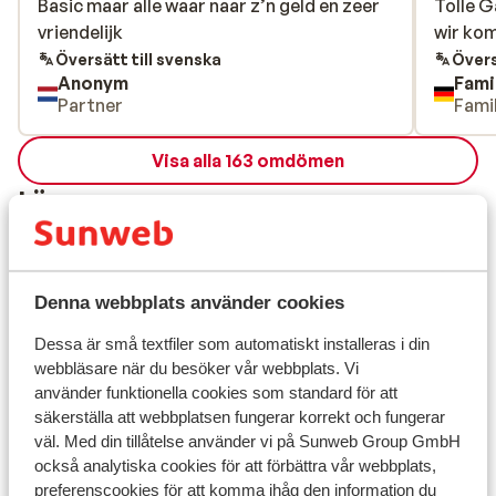
Basic maar alle waar naar z’n geld en zeer
Basic maar alle waar naar z’n geld en zeer
Tolle G
Tolle G
vriendelijk
vriendelijk
wir ko
wir ko
Översätt till svenska
Övers
Anonym
Fami
Partner
Famil
Visa alla 163 omdömen
Läge
Denna webbplats använder cookies
Visa på karta
Dessa är små textfiler som automatiskt installeras i din
webbläsare när du besöker vår webbplats. Vi
använder funktionella cookies som standard för att
säkerställa att webbplatsen fungerar korrekt och fungerar
väl. Med din tillåtelse använder vi på Sunweb Group GmbH
I området
också analytiska cookies för att förbättra vår webbplats,
I centrum
preferenscookies för att komma ihåg den information du