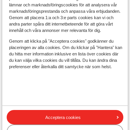
Avstånd till flygplats salzburg är ca 65 km
lämnar och marknadsföringscookies för att analysera vår
Avstånd till tågstation bischofshofen är ca 14 km
marknadsföringsprestanda och anpassa våra erbjudanden.
Genom att placera 1:a och 3:e parts cookies kan vi och
Avstånd till pist ca 1 km
andra parter spåra ditt internetbeteende för att göra vårt
Avstånd till skidbuss ca 50 m ( skidbuss är gratis
innehåll och våra annonser mer relevanta för dig.
vid uppvisat liftkort / gäskort)
Avstånd till skidlift ca 1 km
Genom att klicka på "Acceptera cookies" godkänner du
Närmaste butiker ca 50 m
placeringen av alla cookies. Om du klickar på "Hantera" kan
Närmaste restaurang ca 50 m
du hitta mer information inklusive en lista över cookies där
du kan välja vilka cookies du vill tillåta. Du kan ändra dina
Liftkort/Utrustning/Skidskola
preferenser eller återkalla ditt samtycke när som helst.
Liftkort
Skidskola
Utrustning
Acceptera cookies