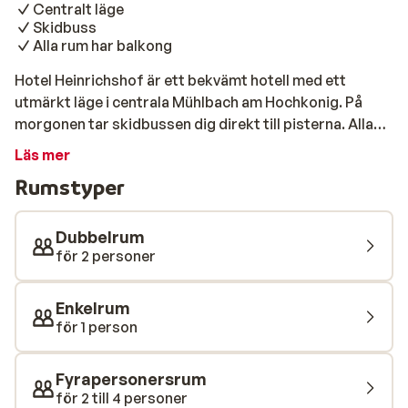
Centralt läge
Skidbuss
Alla rum har balkong
Hotel Heinrichshof är ett bekvämt hotell med ett
utmärkt läge i centrala Mühlbach am Hochkonig. På
morgonen tar skidbussen dig direkt till pisterna. Alla
rum har en balkong där du kan njuta av den vackra
Läs mer
utsikten. Den fina läget kombinerat med god mat och
Rumstyper
gästvänliga ägare är Heinrichshof Hotell en utmärkt
utgångspunkt för en härlig skidsemester!
Dubbelrum
för 2 personer
Enkelrum
för 1 person
Fyrapersonersrum
för 2 till 4 personer