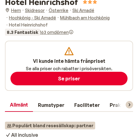
Hotel Heinrichshof
Hem
Skidresor
Österrike
Ski Amadé
Hochkönig - Ski Amadé
Mühlbach am Hochkönig
Hotel Heinrichshof
8.3 Fantastisk
163 omdömen
Vi kunde inte hämta frånpriset
Se alla priser och rabatter i prisöversikten.
Se priser
Allmänt
Rumstyper
Faciliteter
Praktisk in
Populärt bland resesällskap: partner
All inclusive