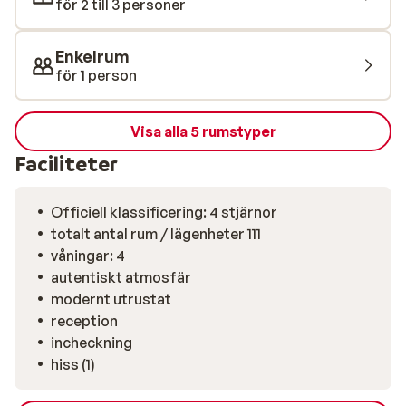
för 2 till 3 personer
Enkelrum
för 1 person
Visa alla 5 rumstyper
Faciliteter
Officiell klassificering: 4 stjärnor
totalt antal rum / lägenheter 111
våningar: 4
autentiskt atmosfär
modernt utrustat
reception
incheckning
hiss (1)