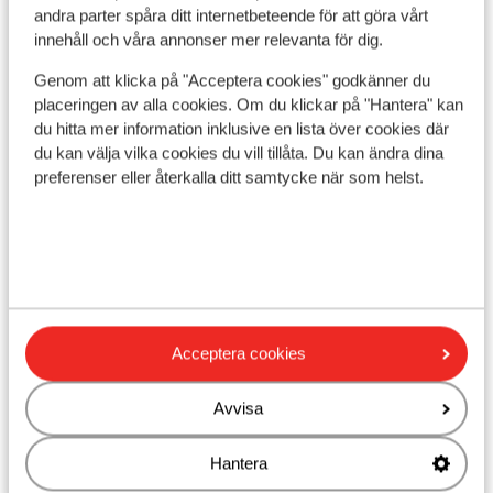
Precis vid pisterna
andra parter spåra ditt internetbeteende för att göra vårt
innehåll och våra annonser mer relevanta för dig.
Avstånd till skidlift ca 500 m
Närmaste butiker ca 2,0 km
Genom att klicka på "Acceptera cookies" godkänner du
Lugnt läge
placeringen av alla cookies. Om du klickar på "Hantera" kan
du hitta mer information inklusive en lista över cookies där
Liftkort/Utrustning/Skidskola
du kan välja vilka cookies du vill tillåta. Du kan ändra dina
preferenser eller återkalla ditt samtycke när som helst.
Liftkort
Skidskola
Utrustning
Acceptera cookies
Andra boenden i Val di Sole
Avvisa
Hantera
Monroc Hotel