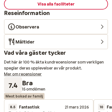
Visa alla faciliteter
Reseinformation
Observera
Måltider
Vad våra gäster tycker
Det här är 100 % äkta kundrecensioner som verkligen
speglar deras upplevelser av vår produkt.
Mer om recensioner
Bra
7.4
15 omdömen
Mest bokad av familj
Fantastisk
21 mars 2026
Fa
8.5
10