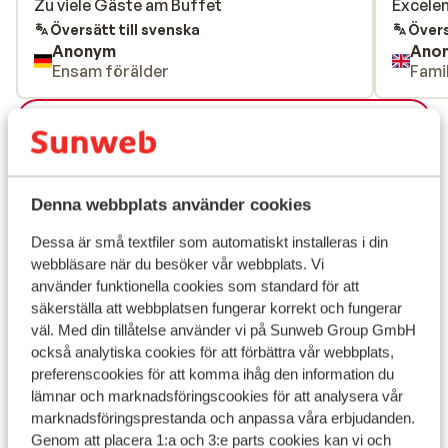
Zu viele Gäste am Buffet
Zu viele Gäste am Buffet
Excele
Excele
Översätt till svenska
Övers
Anonym
Ano
Ensam förälder
Famil
Visa alla 15 omdömen
Läge
Denna webbplats använder cookies
Dessa är små textfiler som automatiskt installeras i din
webbläsare när du besöker vår webbplats. Vi
Visa på karta
använder funktionella cookies som standard för att
säkerställa att webbplatsen fungerar korrekt och fungerar
väl. Med din tillåtelse använder vi på Sunweb Group GmbH
också analytiska cookies för att förbättra vår webbplats,
preferenscookies för att komma ihåg den information du
I området
lämnar och marknadsföringscookies för att analysera vår
Avstånd till centrum: ca 3 km
marknadsföringsprestanda och anpassa våra erbjudanden.
Avstånd till uttagsautomat ca 3 km
Genom att placera 1:a och 3:e parts cookies kan vi och