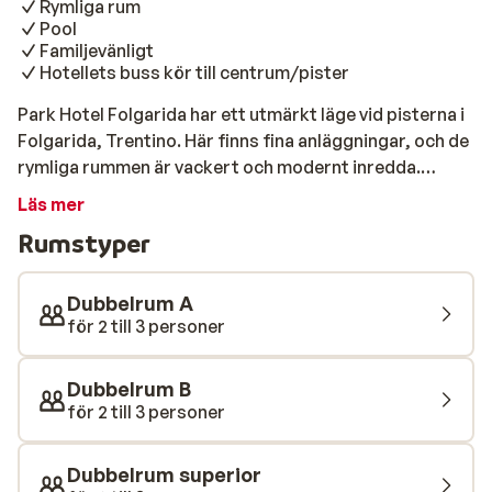
Rymliga rum
Pool
Familjevänligt
Hotellets buss kör till centrum/pister
Park Hotel Folgarida har ett utmärkt läge vid pisterna i
Folgarida, Trentino. Här finns fina anläggningar, och de
rymliga rummen är vackert och modernt inredda.
Hotellet har ett bra utbud av wellness-anläggningar
Läs mer
och om du söker lite extra avkoppling har du också
Rumstyper
möjlighet att boka skönhetsbehandlingar (kostar
extra). Rummen är rymmliga och mysigt inredda med
sovplats för upp till fyra personer. Morgon och kväll
Dubbelrum A
kan du njuta av måltiderna som inår i hotellets
för 2 till 3 personer
halvpension. Hotellet har ett stort lekrum med bland
annat bollhav och precis utanför hotellet finns ett
Dubbelrum B
övningsområde för de som inte är så säkra på sin
för 2 till 3 personer
skidåkning, vilket gör Park Hotel Folgarida särskilt
lämplig för nybörjare och barnfamiljer.
Dubbelrum superior