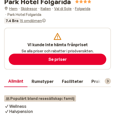
Park Hotel Folgarida
Hem
Skidresor
Italien
Val di Sole
Folgarida
Park Hotel Folgarida
7.4 Bra
15 omdömen
Vi kunde inte hämta frånpriset
Se alla priser och rabatter i prisöversikten.
Se priser
Allmänt
Rumstyper
Faciliteter
Praktisk in
Populärt bland resesällskap: familj
Wellness
Halvpension