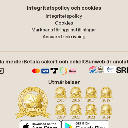
Integritetspolicy och cookies
Integritetspolicy
Cookies
Marknadsföringsinställningar
Ansvarsfriskrivning
ala medier
Betala säkert och enkelt
Sunweb är anslute
Utmärkelser