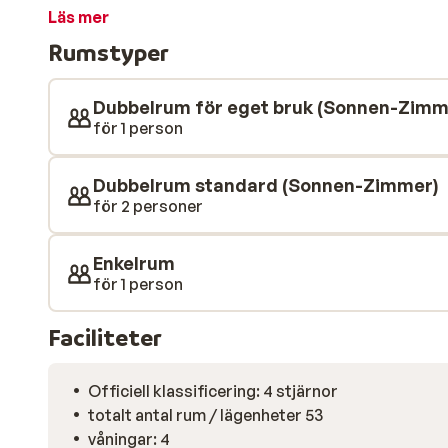
350 meter bort. Behöver du koppla av efter en dag i 
Läs mer
hotellets wellness-center, med bastu och ångbad. Du
Rumstyper
medresenärer på en omgång bordtennis. Vistelsen är
ingår.
Dubbelrum för eget bruk (Sonnen-Zimm
för 1 person
Dubbelrum standard (Sonnen-Zimmer)
för 2 personer
Enkelrum
för 1 person
Faciliteter
Officiell klassificering: 4 stjärnor
totalt antal rum / lägenheter 53
våningar: 4