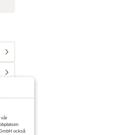
ner
artner
 vår
ebbplatsen
 2026
up GmbH också