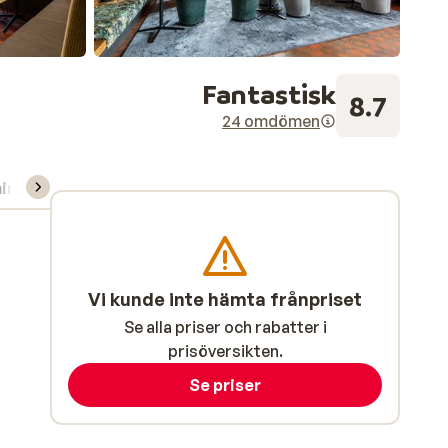
Fantastisk
8.7
24 omdömen
ning/Skidskola
Vi kunde inte hämta frånpriset
Se alla priser och rabatter i
prisöversikten.
Se priser