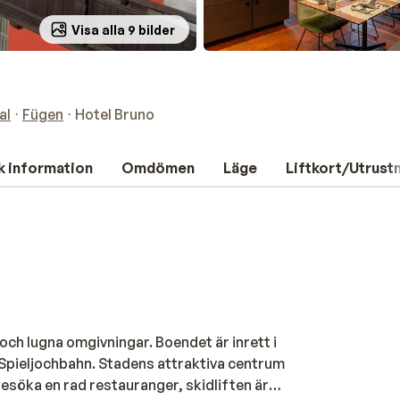
Visa alla 9 bilder
al
Fügen
Hotel Bruno
k information
Omdömen
Läge
Liftkort/Utrust
 och lugna omgivningar. Boendet är inrett i
ån Spieljochbahn. Stadens attraktiva centrum
esöka en rad restauranger, skidliften är