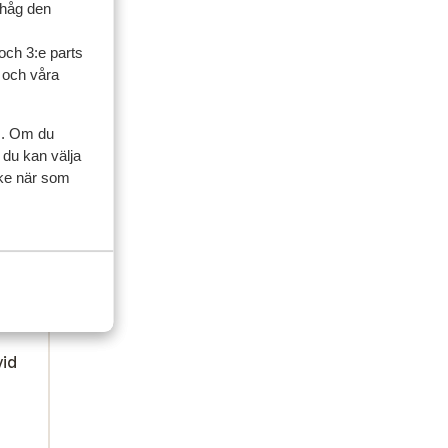
ihåg den
och 3:e parts
l och våra
s. Om du
 du kan välja
ycke när som
vid