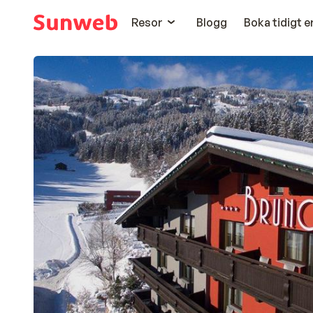
Resor
Blogg
Boka tidigt 