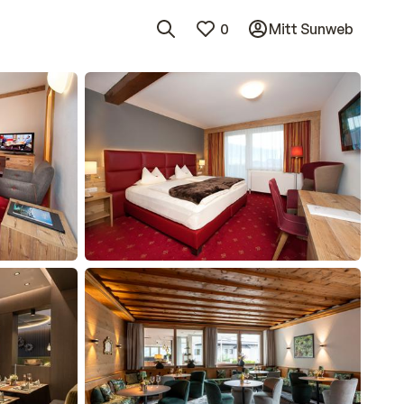
0
Mitt Sunweb