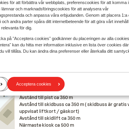
ukje
ukje
Empfehlenswert
Empfehlenswert
kies för att förbättra vår webbplats, preferenscookies för att komma 
u lämnar och marknadsföringscookies för att analysera vår
bt
bt
Översätt till svenska
gsprestanda och anpassa våra erbjudanden. Genom att placera 1:a 
t het
t het
 och andra parter spåra ditt internetbeteende för att göra vårt innehål
relevanta för dig.
cka på "Acceptera cookies" godkänner du placeringen av alla cookie
Anonym
Vänner
ntera" kan du hitta mer information inklusive en lista över cookies där
du vill tillåta. Du kan ändra dina preferenser eller återkalla ditt samt
I området
Acceptera cookies
Avstånd till centrum: ca 800 m
Avstånd till pist ca 350 m
Avstånd till skidbuss ca 350 m ( skidbuss är gratis 
uppvisat liftkort / gäskort)
Avstånd till skidlift ca 350 m
Närmaste kiosk ca 500 m