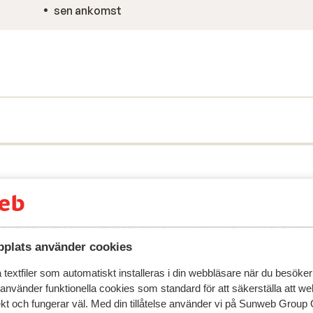
sen ankomst
speglar deras upplevelser av vår produkt.
Mer om recensio
plats använder cookies
Mest bokad av p
textfiler som automatiskt installeras i din webbläsare när du besöker
 använder funktionella cookies som standard för att säkerställa att w
2026
Fantastisk
22 feb.
8.0
ekt och fungerar väl. Med din tillåtelse använder vi på Sunweb Gro