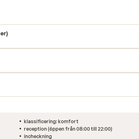
pisten, rekommenderar vi att du besöker
 har också möjlighet att utmana dina
 med halvpension, där frukost och middag
er)
klassificering: komfort
reception (öppen från 08:00 till 22:00)
incheckning