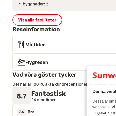
byggnader: 2
Visa alla faciliteter
Reseinformation
Måltider
Flygresan
Vad våra gäster tycker
Det här är 100 % äkta kundrecensioner som verkligen 
Fantastisk
Denna webb
8.7
24 omdömen
Dessa är små 
webbplats. Vi
Bra
8 mars 
7.6
fungerar korr