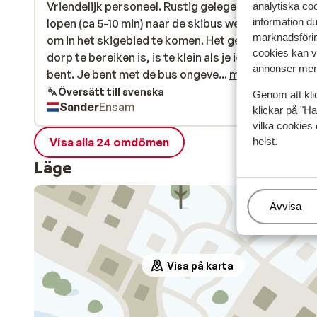
Vriendelijk personeel. Rustig gelegen. Het is een st
Vriendelijk personeel. Rustig gelegen. Het is een st
analytiska coo
information d
lopen (ca 5-10 min) naar de skibus welke je nodig he
lopen (ca 5-10 min) naar de skibus welke je nodig he
marknadsförin
om in het skigebied te komen. Het gebied dat vanui
om in het skigebied te komen. Het gebied dat vanui
cookies kan vi
dorp te bereiken is, is te klein als je iets gevorderd
dorp te bereiken is, is te klein als je iets gevorderd
annonser mer 
bent. Je bent met de bus ongeveer 25 minuten
bent. Je bent met de bus ongeve...
mer
onderweg.
Översätt till svenska
Genom att kli
Sander
Ensam
klickar på "Ha
vilka cookies 
Visa alla 24 omdömen
helst.
Läge
Hantera
Avvisa
Visa på karta