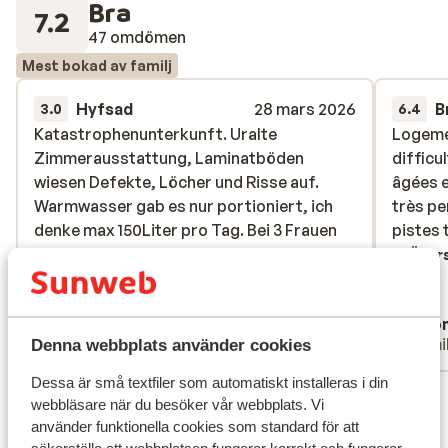
Bra
7.2
47 omdömen
Mest bokad av familj
Hyfsad
28 mars 2026
B
3.0
6.4
Katastrophenunterkunft. Uralte
Katastrophenunterkunft. Uralte
Logeme
Logeme
Zimmerausstattung, Laminatböden
Zimmerausstattung, Laminatböden
difficu
difficu
wiesen Defekte, Löcher und Risse auf.
wiesen Defekte, Löcher und Risse auf.
âgées e
âgées e
Warmwasser gab es nur portioniert, ich
Warmwasser gab es nur portioniert, ich
très pe
très pe
denke max 150Liter pro Tag. Bei 3 Frauen
denke max 150Liter pro Tag. Bei 3 Frauen
pistes 
pistes 
mit langen Haaren kaum Waschen möglich.
mit langen Haaren kaum Waschen möglich.
Övers
Rezeption sehr selten besetzt. Ich hatte
Rezeption sehr selten besetzt. Ich...
mer
Tiefgarage gebucht (50€), habe das Geld
Översätt till svenska
Björn
Ano
bis heute nicht zurück und diverse andere
Familj
Famil
Denna webbplats använder cookies
Dinge
Dessa är små textfiler som automatiskt installeras i din
Visa alla 47 omdömen
webbläsare när du besöker vår webbplats. Vi
Läge
använder funktionella cookies som standard för att