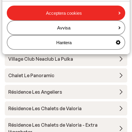
Skidskola
Acceptera cookies
Utrustning
Avvisa
Hantera
Andra boenden i Galibier Thabor
Village Club Neaclub La Pulka
Chalet Le Panoramic
Résidence Les Angeliers
Résidence Les Chalets de Valoria
Résidence Les Chalets de Valoria - Extra