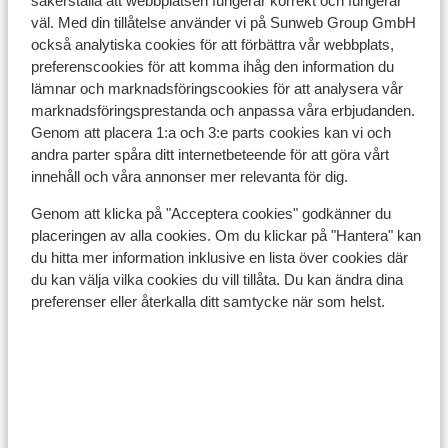
säkerställa att webbplatsen fungerar korrekt och fungerar
väl. Med din tillåtelse använder vi på Sunweb Group GmbH
också analytiska cookies för att förbättra vår webbplats,
preferenscookies för att komma ihåg den information du
lämnar och marknadsföringscookies för att analysera vår
Visa på karta
marknadsföringsprestanda och anpassa våra erbjudanden.
Genom att placera 1:a och 3:e parts cookies kan vi och
andra parter spåra ditt internetbeteende för att göra vårt
innehåll och våra annonser mer relevanta för dig.
Genom att klicka på "Acceptera cookies" godkänner du
I området
placeringen av alla cookies. Om du klickar på "Hantera" kan
Avstånd till centrum: ca 700 m, högst 900 m
du hitta mer information inklusive en lista över cookies där
Avstånd till pist ca 200 m
du kan välja vilka cookies du vill tillåta. Du kan ändra dina
Avstånd till skidlift ca 900 m
preferenser eller återkalla ditt samtycke när som helst.
Närmaste butiker ca 900 m
Liftkort/Utrustning/Skidskola
Liftkort