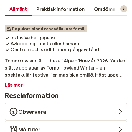
Allmänt
Praktisk information
Omdömen
L
Populärt bland resesällskap: familj
Inklusive bergspass
Avkoppling i bastu eller hamam
Centrum och skidlift inom gångavstånd
Tomorrowland är tillbaka i Alpe d’Huez år 2026 för den
sjätte upplagan av Tomorrowland Winter – en
spektakulär festival i en magisk alpmiljö. Högt uppe
bland de vackra franska bergen samlas
Läs mer
festivalbesökare från hela världen för en unik
Reseinformation
kombination av musik, skidåkning och fest. Skidorten
förvandlas till en enda stor festivalarena där rytmerna
möter snön! Välj mellan en 5-dagarsupplevelse (tisdag–
Observera
lördag) eller en 8-dagarsupplevelse (lördag–lördag).
Alla paket inkluderar festivalpass, boende och liftkort.
Måltider
Résidence Les Edelweiss I hjärtat av den charmiga