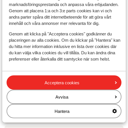
Hotel Au Chamois d'Or
marknadsföringsprestanda och anpassa våra erbjudanden.
Genom att placera 1:a och 3:e parts cookies kan vi och
andra parter spåra ditt internetbeteende för att göra vårt
Hotel Daria-I Nor
innehåll och våra annonser mer relevanta för dig.
Genom att klicka på "Acceptera cookies" godkänner du
Hotel Le Castillan
placeringen av alla cookies. Om du klickar på "Hantera" kan
du hitta mer information inklusive en lista över cookies där
Village Club du Soleil Oz en Oisans
du kan välja vilka cookies du vill tillåta. Du kan ändra dina
preferenser eller återkalla ditt samtycke när som helst.
Residence le Claret I & II
Acceptera cookies
Residence Prestige Phoenix A
Avvisa
Chalet Marguerite
Hantera
Appart' Hotel Prestige Odalys l'Eclose