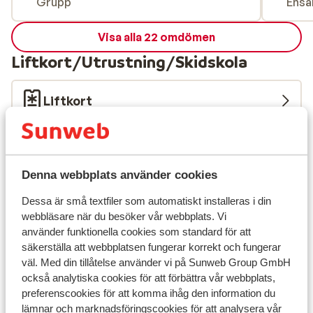
Grupp
Ensa
Visa alla 22 omdömen
Liftkort/Utrustning/Skidskola
Liftkort
Skidskola
Denna webbplats använder cookies
Utrustning
Dessa är små textfiler som automatiskt installeras i din
webbläsare när du besöker vår webbplats. Vi
Andra boenden i Alpe d'Huez Grand
använder funktionella cookies som standard för att
Domaine Ski
säkerställa att webbplatsen fungerar korrekt och fungerar
väl. Med din tillåtelse använder vi på Sunweb Group GmbH
också analytiska cookies för att förbättra vår webbplats,
Résidence Daria-I Nor
preferenscookies för att komma ihåg den information du
lämnar och marknadsföringscookies för att analysera vår