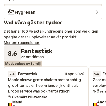
skidbyn Vaujany ligger nybyggda Résidence Les
Edelweiss. Här bor du i moderna och smakfullt inredda
Flygresan
lägenheter med fullt utrustat kök, vardagsrum samt
Vad våra gäster tycker
ett eller två bekväma sovrum. Skidliften och butikerna
för dina dagliga inköp ligger bara 250 meter bort. Efter
Det här är 100 % äkta kundrecensioner som verkligen
en dag i backarna kan du koppla av i det härliga
speglar deras upplevelser av vår produkt.
wellnesscentret, som erbjuder bastu, hamam och
Mer om recensioner
jacuzzi – perfekt för att mjuka upp trötta muskler och
Fantastisk
njuta av total avkoppling.
8.6
22 omdömen
Mest bokad av familj
Fantastisk
11 apr. 2026
F
9.4
9.6
Mooie nieuwe grote chalets met prachtig
Mooie nieuwe grote chalets met prachtig
Zeer mo
Zeer mo
groot terras en heel vriendelijk onthaal!
groot terras en heel vriendelijk onthaal!
verblev
verblev
Broodservice was ook fantastisch!
Broodservice was ook fantastisch!
Övers
Översätt till svenska
Maud
Ano