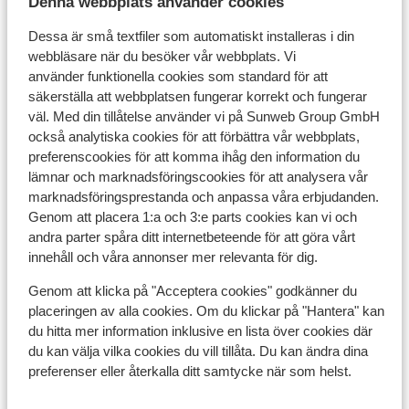
Denna webbplats använder cookies
Dessa är små textfiler som automatiskt installeras i din
webbläsare när du besöker vår webbplats. Vi
I området
använder funktionella cookies som standard för att
säkerställa att webbplatsen fungerar korrekt och fungerar
I centrum
väl. Med din tillåtelse använder vi på Sunweb Group GmbH
Avstånd till pist ca 500 m
också analytiska cookies för att förbättra vår webbplats,
Avstånd till skidbuss ca 50 m
preferenscookies för att komma ihåg den information du
Avstånd till skidlift ca 500 m
lämnar och marknadsföringscookies för att analysera vår
Närmaste butiker ca 50 m
marknadsföringsprestanda och anpassa våra erbjudanden.
Närmaste kiosk ca 50 m
Genom att placera 1:a och 3:e parts cookies kan vi och
Lugnt läge
andra parter spåra ditt internetbeteende för att göra vårt
innehåll och våra annonser mer relevanta för dig.
Liftkort/Utrustning/Skidskola
Genom att klicka på "Acceptera cookies" godkänner du
placeringen av alla cookies. Om du klickar på "Hantera" kan
Liftkort
du hitta mer information inklusive en lista över cookies där
du kan välja vilka cookies du vill tillåta. Du kan ändra dina
preferenser eller återkalla ditt samtycke när som helst.
Skidskola