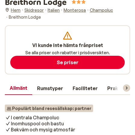
Breithorn Lodge
Hem
Skidresor
Italien
Monterosa
Champoluc
Breithorn Lodge
Vi kunde inte hämta frånpriset
Se alla priser och rabatter i prisöversikten.
Se priser
Allmänt
Rumstyper
Faciliteter
Praktisk in
Populärt bland resesällskap: partner
I centrala Champoluc
Inomhuspool och bastu
Bekväm och mysig atmosfär