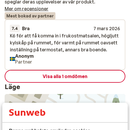
speglar deras upplevelser av vår produkt.
Mer om recensioner
Mest bokad av partner
Bra
7 mars 2026
7.4
Kö för att få komma in i frukostmatsalen, högljutt
Kö för att få komma in i frukostmatsalen, högljutt
kylskåp på rummet, för varmt på rummet oavsett
kylskåp på rummet, för varmt på rummet oavsett
inställning på termostat, annars bra boende.
inställning på termostat, annars bra boende.
Anonym
Partner
Visa alla 1 omdömen
Läge
Visa på karta