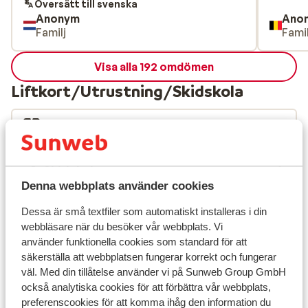
Översätt till svenska
Anonym
Ano
Familj
Famil
Visa alla 192 omdömen
Liftkort/Utrustning/Skidskola
Liftkort
Skidskola
Denna webbplats använder cookies
Utrustning
Dessa är små textfiler som automatiskt installeras i din
webbläsare när du besöker vår webbplats. Vi
använder funktionella cookies som standard för att
Andra boenden i Les Sybelles
säkerställa att webbplatsen fungerar korrekt och fungerar
väl. Med din tillåtelse använder vi på Sunweb Group GmbH
också analytiska cookies för att förbättra vår webbplats,
Chalet la Marmotte
preferenscookies för att komma ihåg den information du