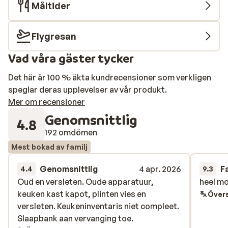
Måltider
kan du besöka "Yeti bar" som ligger på bottenvåningen
och erbjuder mysigt afterski på eftermiddagen
Flygresan
Vad våra gäster tycker
Det här är 100 % äkta kundrecensioner som verkligen
speglar deras upplevelser av vår produkt.
Mer om recensioner
Genomsnittlig
4.8
192 omdömen
Mest bokad av familj
Genomsnittlig
4 apr. 2026
F
4.4
9.3
Oud en versleten. Oude apparatuur,
Oud en versleten. Oude apparatuur,
heel mo
heel mo
keuken kast kapot, plinten vies en
keuken kast kapot, plinten vies en
Övers
versleten. Keukeninventaris niet compleet.
versleten. Keukeninventaris niet compleet.
Slaapbank aan vervanging toe.
Slaapbank aan vervanging toe.