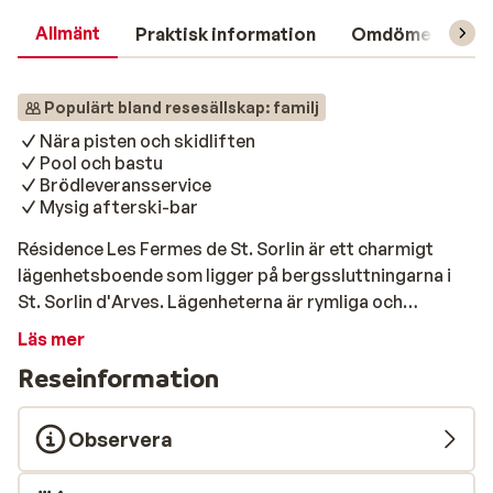
Allmänt
Praktisk information
Omdömen
L
Populärt bland resesällskap: familj
Nära pisten och skidliften
Pool och bastu
Brödleveransservice
Mysig afterski-bar
Résidence Les Fermes de St. Sorlin är ett charmigt
lägenhetsboende som ligger på bergssluttningarna i
St. Sorlin d'Arves. Lägenheterna är rymliga och
bekvämt inredda. Interiören med användning av mycket
Läs mer
trä ger en varm atmosfär och från lägenheterna har du
Reseinformation
en vacker utsikt över den snötäckta dalen. Résidence
Les Fermes de St. Sorlin erbjuder centralt läge, bara
200 meter från liften och gångavstånd till centrum.
Observera
Efter en hel dag i pisten kan du koppla av i bastun eller
ta ett dopp i inomhuspoolen. Om du har lite energi kvar,