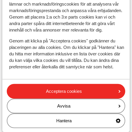
lämnar och marknadsföringscookies för att analysera vår
Chalets des Ecrins
marknadsföringsprestanda och anpassa våra erbjudanden.
Genom att placera 1:a och 3:e parts cookies kan vi och
andra parter spåra ditt internetbeteende för att göra vårt
Résidence Club MMV l'Etoile des Sybelles
innehåll och våra annonser mer relevanta för dig.
Genom att klicka på "Acceptera cookies" godkänner du
Résidence Club MMV l'Etoile des Sybelles -
placeringen av alla cookies. Om du klickar på "Hantera" kan
förmån
du hitta mer information inklusive en lista över cookies där
du kan välja vilka cookies du vill tillåta. Du kan ändra dina
Résidence Le Hameau du Moulin
preferenser eller återkalla ditt samtycke när som helst.
Chalet Colette
Acceptera cookies
Chalets Skilodge
Avvisa
Résidence CGH L'Alpaga - Specialpris
Hantera