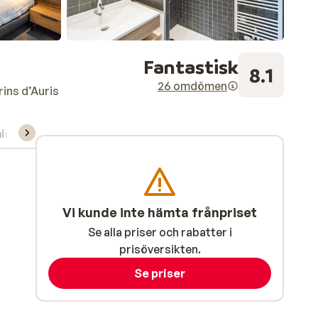
Fantastisk
8.1
26 omdömen
ins d’Auris
ning/Skidskola
Vi kunde inte hämta frånpriset
Se alla priser och rabatter i
prisöversikten.
Se priser