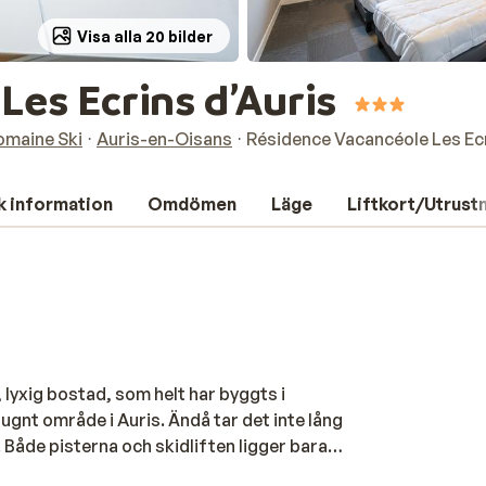
Visa alla 20 bilder
Les Ecrins d’Auris
omaine Ski
Auris-en-Oisans
Résidence Vacancéole Les Ecr
k information
Omdömen
Läge
Liftkort/Utrust
 lyxig bostad, som helt har byggts i
lugnt område i Auris. Ändå tar det inte lång
. Både pisterna och skidliften ligger bara
t inredda med öga för detaljer. Från din