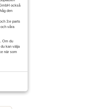
up GmbH också
ner
ihåg den
och 3:e parts
familj
l och våra
 2026
 Pro
 Pro
s. Om du
 ,
 ,
 du kan välja
t .
t .
ycke när som