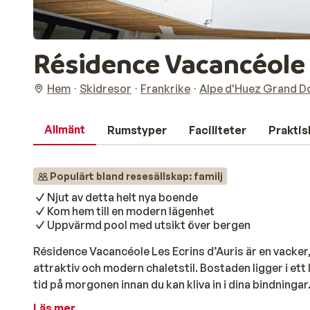
Résidence Vacancéole 
Hem
Skidresor
Frankrike
Alpe d'Huez Grand D
Allmänt
Rumstyper
Faciliteter
Praktis
Populärt bland resesällskap: familj
Njut av detta helt nya boende
Kom hem till en modern lägenhet
Uppvärmd pool med utsikt över bergen
Résidence Vacancéole Les Ecrins d’Auris är en vacker,
attraktiv och modern chaletstil. Bostaden ligger i ett 
tid på morgonen innan du kan kliva in i dina bindningar
200 meter bort. Lägenheterna är rymliga och smakfull
Läs mer