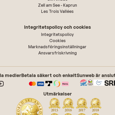
Zell am See - Kaprun
Les Trois Vallées
Integritetspolicy och cookies
Integritetspolicy
Cookies
Marknadsföringsinställningar
Ansvarsfriskrivning
ala medier
Betala säkert och enkelt
Sunweb är anslute
Utmärkelser