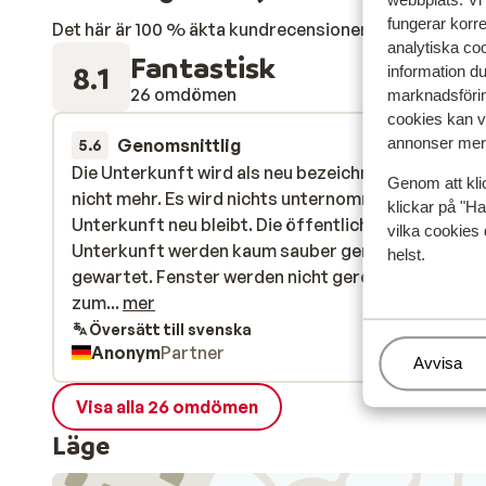
fungerar korr
Det här är 100 % äkta kundrecensioner som verkligen 
analytiska coo
Fantastisk
8.1
information d
26 omdömen
marknadsförin
cookies kan vi
annonser mer 
Genomsnittlig
11 apr.
5.6
Die Unterkunft wird als neu bezeichnet, aber das is
Die Unterkunft wird als neu bezeichnet, aber das is
Genom att kli
nicht mehr. Es wird nichts unternommen, dass die
nicht mehr. Es wird nichts unternommen, dass die
klickar på "Ha
Unterkunft neu bleibt. Die öffentlichen Orte in der
Unterkunft neu bleibt. Die öffentlichen Orte in der
vilka cookies 
Unterkunft werden kaum sauber gemacht und
Unterkunft werden kaum sauber gemacht und
helst.
gewartet. Fenster werden nicht gereinigt. Die Lage
gewartet. Fenster werden nicht gereinigt. Die Lage
zum Skilift/zur Piste ist gut. Man hat uns nicht
zum...
mer
mitgeteilt, dass die Supermärkte schließen und wir
Översätt till svenska
Anonym
Partner
nichts mehr einkaufen können.
Hantera
Avvisa
Visa alla 26 omdömen
Läge