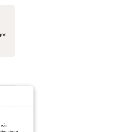
ges
 vår
ebbplatsen