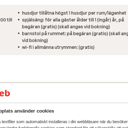
husdjur tillåtna högst 1 husdjur per rum/lägenhet
00 till
spjälsäng: för alla gäster ålder till 1 (ingår) år, på
begäran (gratis) (skall anges vid bokning)
)
barnstol på rummet: på begäran (gratis) (skall an
vid bokning)
wi-fi i allmänna utrymmen: (gratis)
plats använder cookies
textfiler som automatiskt installeras i din webbläsare när du besöker
 använder funktionella cookies som standard för att säkerställa att w