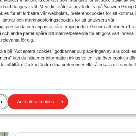
ekt och fungerar väl. Med din tillåtelse använder vi på Sunweb Gro
speglar deras upplevelser av vår produkt.
Mer om recensio
kies för att förbättra vår webbplats, preferenscookies för att komma 
u lämnar och marknadsföringscookies för att analysera vår
gsprestanda och anpassa våra erbjudanden. Genom att placera 1:a 
Mest bokad av 
 och andra parter spåra ditt internetbeteende för att göra vårt innehål
relevanta för dig.
 2026
Bra
4 apr.
7.3
t sie
t sie
Ligging aan een dood dorp waar niets te beleven is.
Ligging aan een dood dorp waar niets te beleven is.
cka på "Acceptera cookies" godkänner du placeringen av alla cookie
is dat je gemakkelijk aan huez bent met ski express
is dat je gemakkelijk aan huez bent met ski express
ntera" kan du hitta mer information inklusive en lista över cookies där
maar. Of beter is dat je in 30 min aan les 2 Alpes ben
maar. Of beter is dat je in 30 min aan les 2 Alpes ben
du vill tillåta. Du kan ändra dina preferenser eller återkalla ditt samt
Maw 2 gebieden in 1 . Bij warm paasweer was dit top
Maw 2 gebieden in 1 . Bij warm paasweer was dit top
Översätt till svenska
Anonym
Familj
Acceptera cookies