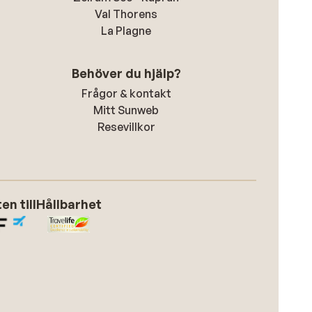
Val Thorens
La Plagne
Behöver du hjälp?
Frågor & kontakt
Mitt Sunweb
Resevillkor
n till
Hållbarhet