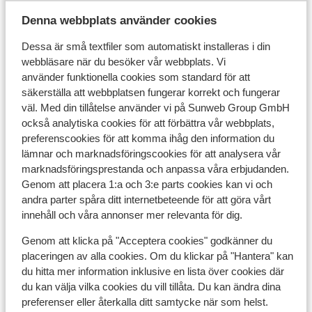
Denna webbplats använder cookies
I området
Dessa är små textfiler som automatiskt installeras i din
I centrum
webbläsare när du besöker vår webbplats. Vi
Avstånd till pist ca 200 m
använder funktionella cookies som standard för att
Avstånd till skidlift gabühellift är ca 70 m
säkerställa att webbplatsen fungerar korrekt och fungerar
Närmaste butiker ca 200 m
väl. Med din tillåtelse använder vi på Sunweb Group GmbH
Lugnt läge
också analytiska cookies för att förbättra vår webbplats,
preferenscookies för att komma ihåg den information du
Liftkort/Utrustning/Skidskola
lämnar och marknadsföringscookies för att analysera vår
marknadsföringsprestanda och anpassa våra erbjudanden.
Genom att placera 1:a och 3:e parts cookies kan vi och
Liftkort
andra parter spåra ditt internetbeteende för att göra vårt
innehåll och våra annonser mer relevanta för dig.
Utrustning
Genom att klicka på "Acceptera cookies" godkänner du
placeringen av alla cookies. Om du klickar på "Hantera" kan
du hitta mer information inklusive en lista över cookies där
Andra boenden i Hochkönig - Ski
du kan välja vilka cookies du vill tillåta. Du kan ändra dina
Amadé
preferenser eller återkalla ditt samtycke när som helst.