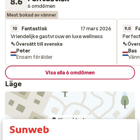
8.6
6 omdömen
Mest bokad av vänner
Fantastisk
17 mars 2026
F
10
9.0
Vriendelijke gastvrouw en luxe wellness
Vriendelijke gastvrouw en luxe wellness
Perfect
Perfect
Översätt till svenska
Övers
Peter
Bas
Ensam förälder
Vänn
Visa alla 6 omdömen
Läge
Visa på karta