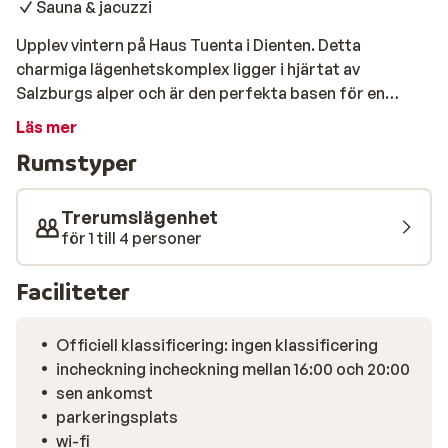
Sauna & jacuzzi
Upplev vintern på Haus Tuenta i Dienten. Detta
charmiga lägenhetskomplex ligger i hjärtat av
Salzburgs alper och är den perfekta basen för en
oförglömlig vintersportsemester. Njut av magisk
Läs mer
utsikt över snötäckta toppar, glid nerför böljande
Rumstyper
sluttningar och upplev den ultimata afterski i mysiga
bergsstugor. Lägenheterna på Haus Tuenta är modernt
inredda och utrustade med alla bekvämligheter du
Trerumslägenhet
behöver för en avkopplande vistelse. Här finns en
för 1 till 4 personer
bekväm vardagsrumsdel med öppen spis, ett fullt
utrustat kök och en balkong med utsikt över bergen.
Faciliteter
Efter en dag i backarna kan du koppla av i
anläggningens bastu eller jacuzzi.
Officiell klassificering: ingen klassificering
incheckning incheckning mellan 16:00 och 20:00
sen ankomst
parkeringsplats
wi-fi