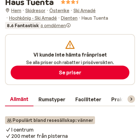
Haus Tuenta
Hem
Skidresor
Österrike
Ski Amadé
Hochkönig - Ski Amadé
Dienten
Haus Tuenta
8.6 Fantastisk
6 omdömen
Vi kunde inte hämta frånpriset
Se alla priser och rabatter i prisöversikten.
Se priser
Allmänt
Rumstyper
Faciliteter
Praktisk in
Populärt bland resesällskap: vänner
I centrum
200 meter från pisterna