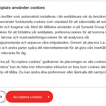
plats använder cookies
Val di Fiemme. Oavsett om du vill bo i ett mysigt chalet halvp
r, har vi rätt skidresa för dig. När du bokar en skidsemester 
textfiler som automatiskt installeras i din webbläsare när du besöker
. Vi har också guideservice och våra guider finns tillgängliga
 använder funktionella cookies som standard för att säkerställa att w
under din skidresa i Val di Fiemme.
ekt och fungerar väl. Med din tillåtelse använder vi på Sunweb Gro
Predazzo
kies för att förbättra vår webbplats, preferenscookies för att komma 
u lämnar och marknadsföringscookies för att analysera vår
gsprestanda och anpassa våra erbjudanden. Genom att placera 1:a 
 och andra parter spåra ditt internetbeteende för att göra vårt innehål
relevanta för dig.
cka på "Acceptera cookies" godkänner du placeringen av alla cookie
ntera" kan du hitta mer information inklusive en lista över cookies där
du vill tillåta. Du kan ändra dina preferenser eller återkalla ditt samt
Acceptera cookies