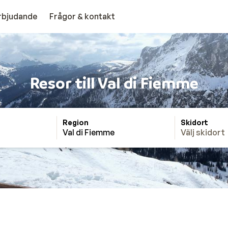
erbjudande
Frågor & kontakt
Resor till Val di Fiemme
Region
Skidort
Val di Fiemme
Välj skidort