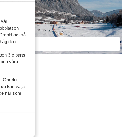
ension
till
 vår
ebbplatsen
up GmbH också
ihåg den
Tesero
och 3:e parts
l och våra
s. Om du
 du kan välja
ycke när som