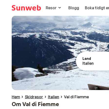
Resor
Blogg
Boka tidigt 
Land
Italien
Hem
Skidresor
Italien
Val di Fiemme
Om Val di Fiemme