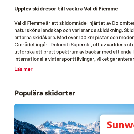
Upplev skidresor till vackra Val di Fiemme
Val di Fiemme är ett skidområde i hjärtat av Dolomite
natursköna landskap och varierande skidåkning. Skidåkn
erfarna skidåkare. Med över 100 km pistar och modern
Området ingår i
Dolomiti Superski
, ett av världens s
utforska ett brett spektrum av backar med ett enda li
internationella vintersporttävlingar, vilket garantera
Charmiga skidorter i Val di Fiemme
Läs mer
När det gäller skidorter i Val di Fiemme finns det fle
och utbud av boendealternativ.
Cavalese är en av de 
Populära skidorter
närhet till liftarna. Här finns ett brett utbud av hotell 
Andra omtyckta orter inkluderar
Predazzo
, som är e
aktiviteter, och Tesero, som erbjuder ett mer traditione
skidsemester i Val di Fiemme, kan du räkna med en mi
förstklassig skidåkning.
Skidresor i Val di Fiemme med Sunweb