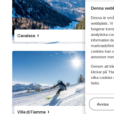
Denna webb
Sunweb har ett stort urval av kör själv-skidresor till 
eller en rymlig lägenhet med plats för familj och vänne
Dessa är små 
Val di Fiemme hos Sunweb ingår alltid liftkort i priset
webbplats. Vi
dygnet runt för att säkerställa bästa möjliga service 
fungerar korr
analytiska coo
Cavalese
information d
marknadsförin
cookies kan vi
annonser mer 
Genom att kli
klickar på "Ha
vilka cookies 
helst.
Hantera
Avvisa
Ville di Fiemme