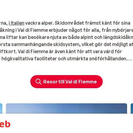
rna,
i italien
vackra alper. Skidområdet främst känt för sina
ing i Val di Fiemme erbjuder något för alla, från nybörjare 
a liftar kan besökare njuta av både alpint och längdskidåkn
törsta sammanhängande skidsystem, vilket gör det möjligt a
ftkort. Val di Fiemme är även känt för att vara värd för
r högkvalitativa faciliteter och utmärkta snöförhållanden.
ra charmiga byar att välja mellan, var och en med sin unika at
Resor till Val di Fiemme
mest populära orterna
, känd för sin pittoreska arkitektur oc
i Val di Fiemme, från lyxiga spa-hotell till familjevänliga altern
tt utmärkt val för
barnfamiljer med sina barnvänliga pister
o
llt italienskt byliv. Oavsett vilken ort du väljer för din
nnesvärd upplevelse, präglad av vacker natur, god mat och