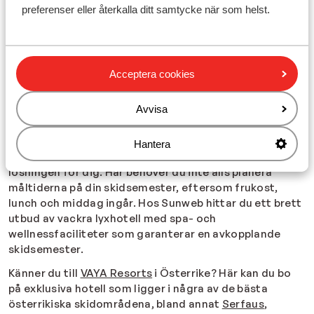
En skidsemester med halvpension är en bra lösning om
preferenser eller återkalla ditt samtycke när som helst.
du ska åka på skidresa med familjen. Det är ett bra sätt
att tillbringa kvalitetstid tillsammans medan du har
roligt att välja var du ska äta till lunch eller packa ett
lunchpaket för dagen. Du hittar flera barnvänliga
Acceptera cookies
boenden med halvpension hos Sunweb, bland annat
Flachau
och
Wagrain
, som är kända som några av de
Avvisa
mest familjevänliga skidområdena i Alperna.
Om du drömmer om fullständig avkoppling på din nästa
Hantera
skidsemester kan ett boende med all-inclusive vara
lösningen för dig. Här behöver du inte alls planera
måltiderna på din skidsemester, eftersom frukost,
lunch och middag ingår. Hos Sunweb hittar du ett brett
utbud av vackra lyxhotell med spa- och
wellnessfaciliteter som garanterar en avkopplande
skidsemester.
Känner du till
VAYA Resorts
i Österrike? Här kan du bo
på exklusiva hotell som ligger i några av de bästa
österrikiska skidområdena, bland annat
Serfaus
,