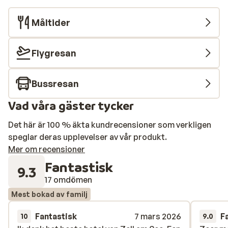
Måltider
Flygresan
Bussresan
Vad våra gäster tycker
Det här är 100 % äkta kundrecensioner som verkligen
speglar deras upplevelser av vår produkt.
Mer om recensioner
Fantastisk
9.3
17 omdömen
Mest bokad av familj
Fantastisk
7 mars 2026
F
10
9.0