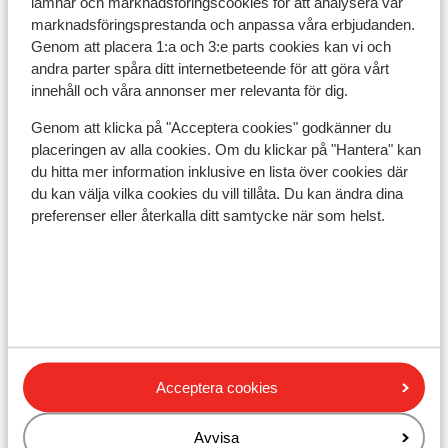
lämnar och marknadsföringscookies för att analysera vår
Avstånd till flygplats salzburg är ca 100 km
marknadsföringsprestanda och anpassa våra erbjudanden.
Avstånd till tågstation ca 500 m
Genom att placera 1:a och 3:e parts cookies kan vi och
Avstånd till uttagsautomat ca 100 m
andra parter spåra ditt internetbeteende för att göra vårt
Avstånd till skidbuss ca 50 m ( skidbuss är gratis
innehåll och våra annonser mer relevanta för dig.
vid uppvisat liftkort / gäskort)
Genom att klicka på "Acceptera cookies" godkänner du
Avstånd till skidlift city express är ca 500 m
placeringen av alla cookies. Om du klickar på "Hantera" kan
Närmaste butiker ca 50 m
du hitta mer information inklusive en lista över cookies där
Närmaste kiosk ca 250 m
du kan välja vilka cookies du vill tillåta. Du kan ändra dina
Vid en järnväg
preferenser eller återkalla ditt samtycke när som helst.
Liftkort/Utrustning/Skidskola
Liftkort
Skidskola
Acceptera cookies
Utrustning
Avvisa