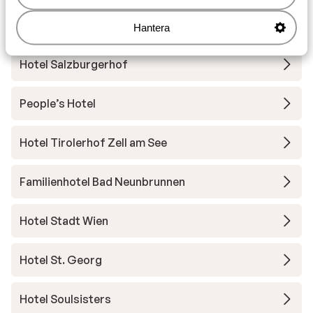
Andra boenden i Zell am See - Kaprun
Hantera
Hotel Salzburgerhof
People’s Hotel
Hotel Tirolerhof Zell am See
Familienhotel Bad Neunbrunnen
Hotel Stadt Wien
Hotel St. Georg
Hotel Soulsisters