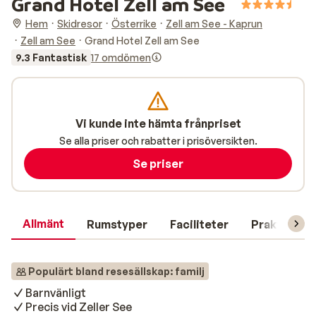
Grand Hotel Zell am See
Hem
Skidresor
Österrike
Zell am See - Kaprun
Zell am See
Grand Hotel Zell am See
9.3 Fantastisk
17 omdömen
Vi kunde inte hämta frånpriset
Se alla priser och rabatter i prisöversikten.
Se priser
Allmänt
Rumstyper
Faciliteter
Praktisk in
Populärt bland resesällskap: familj
Barnvänligt
Precis vid Zeller See