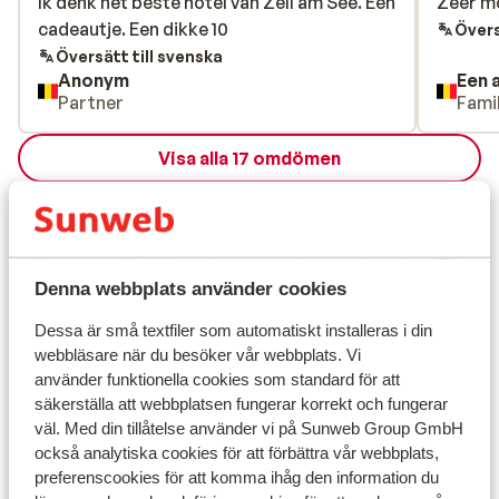
Ik denk het beste hotel van Zell am See. Een
Ik denk het beste hotel van Zell am See. Een
Zeer mo
Zeer mo
cadeautje. Een dikke 10
cadeautje. Een dikke 10
Övers
Översätt till svenska
Anonym
Partner
Famil
Visa alla 17 omdömen
Läge
Denna webbplats använder cookies
Visa på karta
Dessa är små textfiler som automatiskt installeras i din
webbläsare när du besöker vår webbplats. Vi
använder funktionella cookies som standard för att
säkerställa att webbplatsen fungerar korrekt och fungerar
väl. Med din tillåtelse använder vi på Sunweb Group GmbH
också analytiska cookies för att förbättra vår webbplats,
I området
preferenscookies för att komma ihåg den information du
I centrum