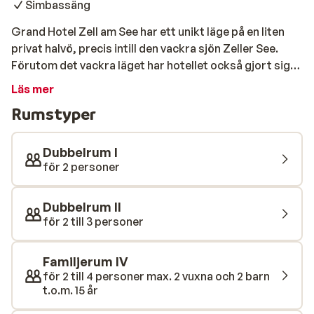
Simbassäng
Grand Hotel Zell am See har ett unikt läge på en liten
privat halvö, precis intill den vackra sjön Zeller See.
Förutom det vackra läget har hotellet också gjort sig
känt för sin charmiga inredning och gästvänliga
Läs mer
atmosfär. Rummen är moderna och inredda med alla
Rumstyper
bekvämligheter som förväntas av ett hotell i denna
klass. Hotellet har sin egna transportservice till
skidliften. Grand Hotel Zell am See har en stor spa-
Dubbelrum I
avdelning där du kan njuta av ett ångbad, bastu,
för 2 personer
massage eller en simtur i poolen. Medan du kopplar av i
spaet, ser hotellets underhållningsprogram till att
Dubbelrum II
barnen inte bli uttråkade. I den eleganta restaurangen
för 2 till 3 personer
kan du njuta av en rad lokala och internationella rätter
som kan avnjutas till fantastisk utsikt över Zeller See.
Familjerum IV
för 2 till 4 personer max. 2 vuxna och 2 barn
t.o.m. 15 år